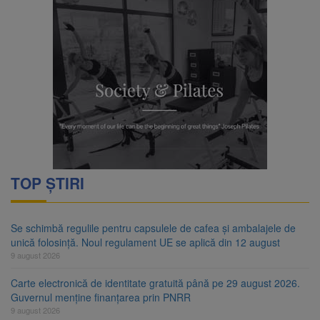
TOP ȘTIRI
Se schimbă regulile pentru capsulele de cafea și ambalajele de
unică folosință. Noul regulament UE se aplică din 12 august
9 august 2026
Carte electronică de identitate gratuită până pe 29 august 2026.
Guvernul menține finanțarea prin PNRR
9 august 2026