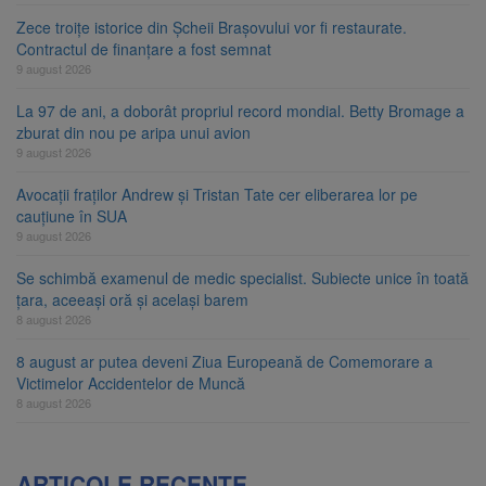
Zece troițe istorice din Șcheii Brașovului vor fi restaurate.
Contractul de finanțare a fost semnat
9 august 2026
La 97 de ani, a doborât propriul record mondial. Betty Bromage a
zburat din nou pe aripa unui avion
9 august 2026
Avocații fraților Andrew și Tristan Tate cer eliberarea lor pe
cauțiune în SUA
9 august 2026
Se schimbă examenul de medic specialist. Subiecte unice în toată
țara, aceeași oră și același barem
8 august 2026
8 august ar putea deveni Ziua Europeană de Comemorare a
Victimelor Accidentelor de Muncă
8 august 2026
ARTICOLE RECENTE