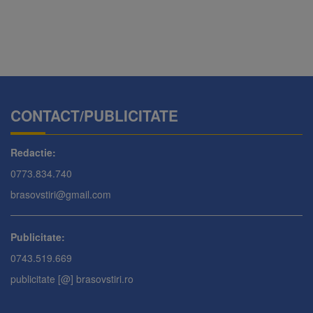
CONTACT/PUBLICITATE
Redactie:
0773.834.740
brasovstiri@gmail.com
Publicitate:
0743.519.669
publicitate [@] brasovstiri.ro