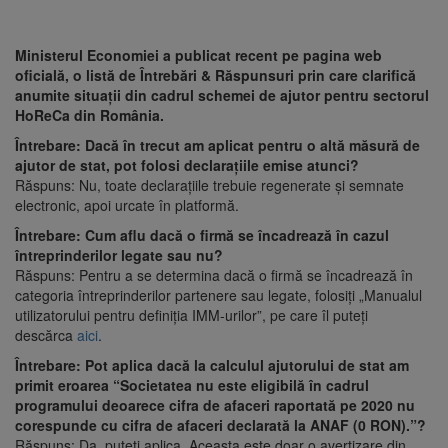
Ministerul Economiei a publicat recent pe pagina web
oficială, o listă de Întrebări & Răspunsuri prin care clarifică
anumite situații din cadrul schemei de ajutor pentru sectorul
HoReCa din România.
Întrebare: Dacă în trecut am aplicat pentru o altă măsură de
ajutor de stat, pot folosi declarațiile emise atunci?
Răspuns: Nu, toate declarațiile trebuie regenerate și semnate
electronic, apoi urcate în platformă.
Întrebare: Cum aflu dacă o firmă se încadrează în cazul
întreprinderilor legate sau nu?
Răspuns: Pentru a se determina dacă o firmă se încadrează în
categoria întreprinderilor partenere sau legate, folosiți „Manualul
utilizatorului pentru definiția IMM-urilor”, pe care îl puteți
descărca
aici
.
Întrebare: Pot aplica dacă la calculul ajutorului de stat am
primit eroarea “Societatea nu este eligibilă în cadrul
programului deoarece cifra de afaceri raportată pe 2020 nu
corespunde cu cifra de afaceri declarată la ANAF (0 RON).”?
Răspuns: Da, puteți aplica. Aceasta este doar o avertizare din