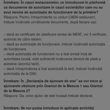
Întrebare: În cazul restaurantelor, ce introducem în platformă
ca documente de autorizare în cazul societăților care nu au
avut nevoie de autorizație de funcționare de la primărie?
Răspuns: Pentru întreprinderile cu coduri CAEN restaurant,
trebuie încărcate următoarele documente, după fiecare caz:
– dacă au certificate de clasificare emise de MEAT, vor fi verificate
automat de către sistem.
– dacă au autorizație de funcționare, trebuie încărcată autorizația
de funcționare.
– dacă autorizația de funcționare nu a fost emisă încă de
autoritatea locală, este suficientă încărcarea dovezii de plată a
acesteia (acordul tacit).
– dacă întreprinderea a fost autorizată la terți, trebuie încărcată
autorizația de la DSV.
Întrebare: În „Declarația de ajutoare de stat” se vor trece și
ajutoarele obținute prin Grantul de la Masura 1 sau Grantul
de la Masura 2?
Răspuns: Da, orice ajutor de stat încasat trebuie declarat.
Întrebare: Se vor putea introduce în aplicație activități