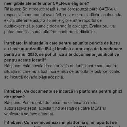
neeligibile aferente unor CAEN-uri eligibile?
Răspuns: Se introduce toată suma corespunzătoare CAEN-ului
respectiv. În momentul evaluării, se vor cere clarificări acolo unde
există diferențe asupra sumei eligibile între raportul de
audit/expertiză și sumele declarate în aplicație. Evaluatorul va
putea modifica suma ulteriror, conform clarificărilor.
Întrebare: În situația în care pentru anumite puncte de lucru
au lipsit autorizațiile ISU și implicit autorizația de funcționare
pentru anul 2020, se pot utiliza alte documente justificative
pentru aceste locații?
Răspuns: Este nevoie de autorizația de funcționare sau, pentru
situația în care nu a fost încă emisă de autoritațile publice locale,
se încarcă dovada plății acesteia.
Întrebare: Ce documente se încarcă în platformă pentru ghizi
de turism?
Răspuns: Pentru ghizi de turism nu se încarcă nicio
autorizație/atestat, aceștia fiind atestați de către MEAT și
verificarea se face automat.
Întrebare: Cum se încadrează în platformă și în raportul de