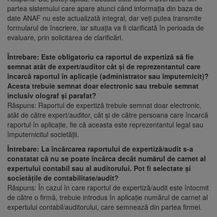
partea sistemului care apare atunci când informația din baza de
date ANAF nu este actualizată integral, dar veți putea transmite
formularul de înscriere, iar situația va fi clarificată în perioada de
evaluare, prin solicitarea de clarificări.
Întrebare: Este obligatoriu ca raportul de expertiză să fie
semnat atât de expert/auditor cât și de reprezentantul care
încarcă raportul în aplicație (administrator sau împuternicit)?
Acesta trebuie semnat doar electronic sau trebuie semnat
inclusiv olograf și parafat?
Răspuns: Raportul de expertiză trebuie semnat doar electronic,
atât de către expert/auditor, cât și de către persoana care încarcă
raportul în aplicație, fie că aceasta este reprezentantul legal sau
împuternicitul societății.
Întrebare: La încărcarea raportului de expertiză/audit s-a
constatat că nu se poate încărca decât numărul de carnet al
expertului contabil sau al auditorului. Pot fi selectate și
societățile de contabilitate/audit?
Răspuns: În cazul în care raportul de expertiză/audit este întocmit
de către o firmă, trebuie introdus în aplicație numărul de carnet al
expertului contabil/auditorului, care semnează din partea firmei.