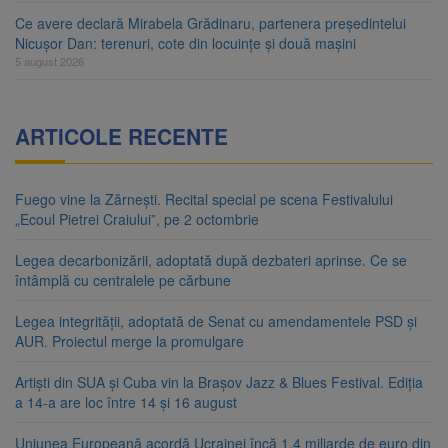
Ce avere declară Mirabela Grădinaru, partenera președintelui
Nicușor Dan: terenuri, cote din locuințe și două mașini
5 august 2026
ARTICOLE RECENTE
Fuego vine la Zărnești. Recital special pe scena Festivalului
„Ecoul Pietrei Craiului”, pe 2 octombrie
Legea decarbonizării, adoptată după dezbateri aprinse. Ce se
întâmplă cu centralele pe cărbune
Legea integrității, adoptată de Senat cu amendamentele PSD și
AUR. Proiectul merge la promulgare
Artiști din SUA și Cuba vin la Brașov Jazz & Blues Festival. Ediția
a 14-a are loc între 14 și 16 august
Uniunea Europeană acordă Ucrainei încă 1,4 miliarde de euro din