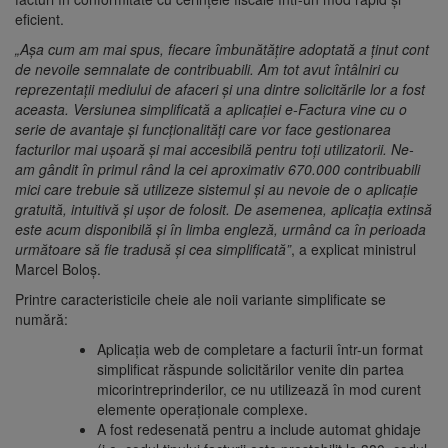
eficient.
„Așa cum am mai spus, fiecare îmbunătățire adoptată a ținut cont
de nevoile semnalate de contribuabili. Am tot avut întâlniri cu
reprezentații mediului de afaceri și una dintre solicitările lor a fost
aceasta. Versiunea simplificată a aplicației e-Factura vine cu o
serie de avantaje și funcționalități care vor face gestionarea
facturilor mai ușoară și mai accesibilă pentru toți utilizatorii. Ne-
am gândit în primul rând la cei aproximativ 670.000 contribuabili
mici care trebuie să utilizeze sistemul și au nevoie de o aplicație
gratuită, intuitivă și ușor de folosit. De asemenea, aplicația extinsă
este acum disponibilă și în limba engleză, urmând ca în perioada
următoare să fie tradusă și cea simplificată”
, a explicat ministrul
Marcel Boloș.
Printre caracteristicile cheie ale noii variante simplificate se
numără:
Aplicația web de completare a facturii într-un format
simplificat răspunde solicitărilor venite din partea
micorintreprinderilor, ce nu utilizează în mod curent
elemente operaționale complexe.
A fost redesenată pentru a include automat ghidaje