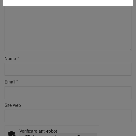
Nume
*
Email
*
Site web
Verificare anti-robot