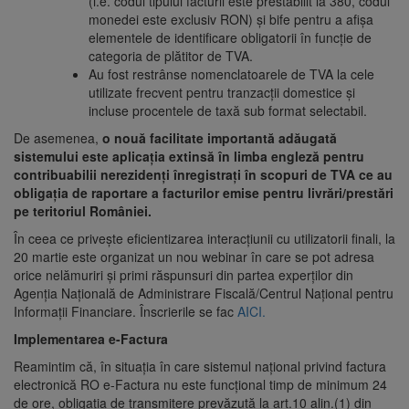
(i.e. codul tipului facturii este prestabilit la 380, codul
monedei este exclusiv RON) și bife pentru a afișa
elementele de identificare obligatorii în funcție de
categoria de plătitor de TVA.
Au fost restrânse nomenclatoarele de TVA la cele
utilizate frecvent pentru tranzacții domestice și
incluse procentele de taxă sub format selectabil.
De asemenea,
o nouă facilitate importantă adăugată
sistemului este aplicația extinsă în limba engleză pentru
contribuabilii nerezidenți înregistrați în scopuri de TVA ce au
obligația de raportare a facturilor emise pentru livrări/prestări
pe teritoriul României.
În ceea ce privește eficientizarea interacțiunii cu utilizatorii finali, la
20 martie este organizat un nou webinar în care se pot adresa
orice nelămuriri și primi răspunsuri din partea experților din
Agenția Națională de Administrare Fiscală/Centrul Național pentru
Informații Financiare. Înscrierile se fac
AICI.
Implementarea e-Factura
Reamintim că, în situaţia în care sistemul naţional privind factura
electronică RO e-Factura nu este funcțional timp de minimum 24
de ore, obligația de transmitere prevăzută la art.10 alin.(1) din