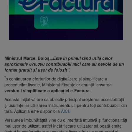
Ministrul Marcel Boloș:
„Este în primul rând utilă celor
aproximativ 670.000 contribuabili mici care au nevoie de un
format gratuit și ușor de folosit”
.
În continuarea eforturilor de digitalizare și simplificare a
procedurilor fiscale, Ministerul Finanțelor anunță lansarea
versiunii simplificate a aplicației e-Factura.
Această inițiativă are ca obiectiv principal creșterea accesibilității
și ușurinței în utilizarea instrumentului, pentru toți contribuabilii din
țară. Aplicația este disponibilă
AICI.
Versiunea îmbunătățită vine cu o interfață intuitivă și funcționalități
mai ușor de utilizat, astfel încât fiecare utilizator să poată emite
facturi în conformitate cu cerințele fiscale într-un mod rapid și