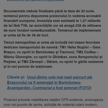
Documentele trebuie finalizate până la data de 30 iunie,
termenul pentru depunerea proiectului în vederea accesării
finanțării europene. Investiția este estimată la 1,27 miliarde
de lei fără TVA, iar autoritățile vor să atragă 238 de milioane
de euro fonduri nerambursabile. Termenul de implementare
ar urma să fie de 36 de luni.
Trenul metropolitan ar urma să includă trei trasee feroviare
dedicate transportului de navetă: TM1 Halta Stupini – Gara
Brașov, cu opriri în Bartolomeu și Tractorul, TM2 Codlea –
Sfântu Gheorghe, cu opriri în Ghimbav, zona Aeroportului și
Prejmer, și TM3 Zărnești – Dârste, cu opriri în gările existente
și în noi puncte de staționare.
Citeste și:
Unul dintre cele mai mari parcuri ale
Brașovului va fi amenajat în Bartolomeu-
Avantgarden. Contractul a fost semnat (FOTO)
Proiectul prevede reabilitarea stațiilor CFR existente, amenajarea
unor noi puncte de oprire, achiziția de material rulant modern,