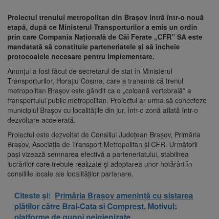
Proiectul trenului metropolitan din Brașov intră într-o nouă
etapă, după ce Ministerul Transporturilor a emis un ordin
prin care Compania Națională de Căi Ferate „CFR” SA este
mandatată să constituie parteneriatele și să încheie
protocoalele necesare pentru implementare.
Anunțul a fost făcut de secretarul de stat în Ministerul
Transporturilor, Horațiu Cosma, care a transmis că trenul
metropolitan Brașov este gândit ca o „coloană vertebrală” a
transportului public metropolitan. Proiectul ar urma să conecteze
municipiul Brașov cu localitățile din jur, într-o zonă aflată într-o
dezvoltare accelerată.
Proiectul este dezvoltat de Consiliul Județean Brașov, Primăria
Brașov, Asociația de Transport Metropolitan și CFR. Următorii
pași vizează semnarea efectivă a parteneriatului, stabilirea
lucrărilor care trebuie realizate și adoptarea unor hotărâri în
consiliile locale ale localităților partenere.
Citeste și:
Primăria Brașov amenință cu sistarea
plăților către Brai-Cata și Comprest. Motivul:
platforme de gunoi neigienizate