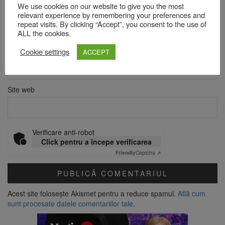
We use cookies on our website to give you the most
Nume
*
relevant experience by remembering your preferences and
repeat visits. By clicking “Accept”, you consent to the use of
ALL the cookies.
Email
*
Cookie settings
ACCEPT
Site web
Verificare anti-robot
Click pentru a începe verificarea
Friendly
Captcha ⇗
Acest site folosește Akismet pentru a reduce spamul.
Află cum
sunt procesate datele comentariilor tale
.