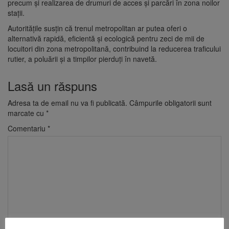
precum și realizarea de drumuri de acces și parcări în zona noilor
stații.
Autoritățile susțin că trenul metropolitan ar putea oferi o
alternativă rapidă, eficientă și ecologică pentru zeci de mii de
locuitori din zona metropolitană, contribuind la reducerea traficului
rutier, a poluării și a timpilor pierduți în navetă.
Lasă un răspuns
Adresa ta de email nu va fi publicată.
Câmpurile obligatorii sunt
marcate cu
*
Comentariu
*