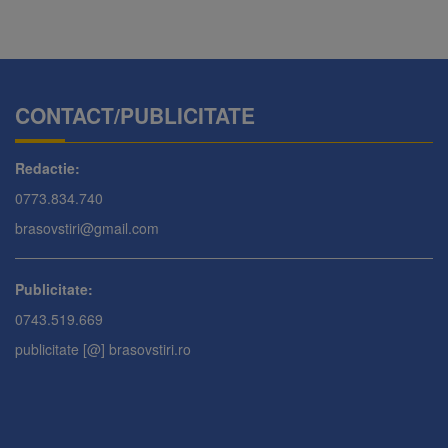
CONTACT/PUBLICITATE
Redactie:
0773.834.740
brasovstiri@gmail.com
Publicitate:
0743.519.669
publicitate [@] brasovstiri.ro