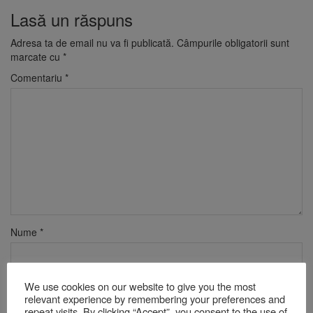
Lasă un răspuns
Adresa ta de email nu va fi publicată.
Câmpurile obligatorii sunt
marcate cu
*
Comentariu
*
Nume
*
We use cookies on our website to give you the most
Email
*
relevant experience by remembering your preferences and
repeat visits. By clicking “Accept”, you consent to the use of