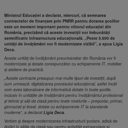
Ministrul Educaţiei
a declarat, miercuri, că semnarea
contractelor de finanţare prin PNRR pentru dotarea şcolilor
este un moment important pentru viitorul educaţiei din
România, precizând că aceste investiţii vor îmbunătăţi
semnificativ infrastructura educaţională. „Peste 5.600 de
unităţi de învăţământ vor fi modernizate vizibil”, a spus Ligia
Deca.
Aceste unităţi de învăţământ preuniversitar din România vor fi
modernizate şi dotate corespunzător cu echipamente IT, mobilier
şi ateliere de practică.
„Aceste contracte presupun mai multe tipuri de investiții, după
cum urmează: digitalizarea procesului educațional, astfel încât
vom avea laboratoare de informatică dotate în toate școlile,
inclusiv în unitățile de învățământ pentru învățământul profesional
și tehnic și săli de clasă pentru toate nivelurile – preșcolar, primar,
gimnazial și liceal, dotate cu echipamente IT la standarde
moderne”, a declarat
Ligia Deca
.
Vorbim și despre modernizarea infrastructurii școlare, adică de
dotări în sălile de clasă sau pentru activități extrașcolare și