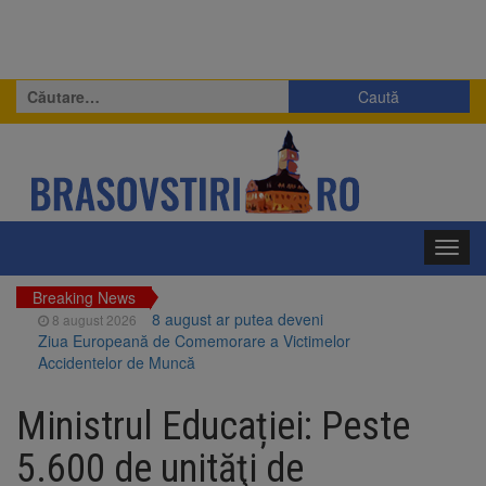
Caută
după:
Toggl
navig
Breaking News
8 august ar putea deveni
8 august 2026
Ziua Europeană de Comemorare a Victimelor
Accidentelor de Muncă
Am început demolarea
8 august 2026
fostului complex Duplex 91, de lângă Piața
Ministrul Educației: Peste
Star
Ungaria renunță la apelul
8 august 2026
5.600 de unităţi de
pentru reducerea consumului de energie.