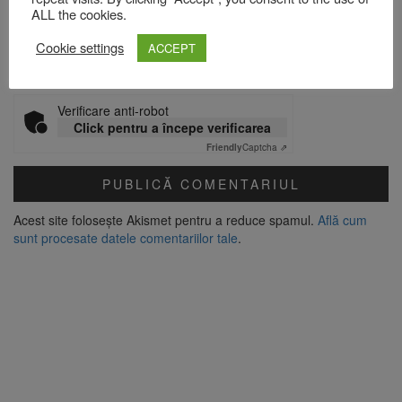
ALL the cookies.
Site web
Cookie settings
ACCEPT
Verificare anti-robot
Click pentru a începe verificarea
Friendly
Captcha ⇗
Acest site folosește Akismet pentru a reduce spamul.
Află cum
sunt procesate datele comentariilor tale
.