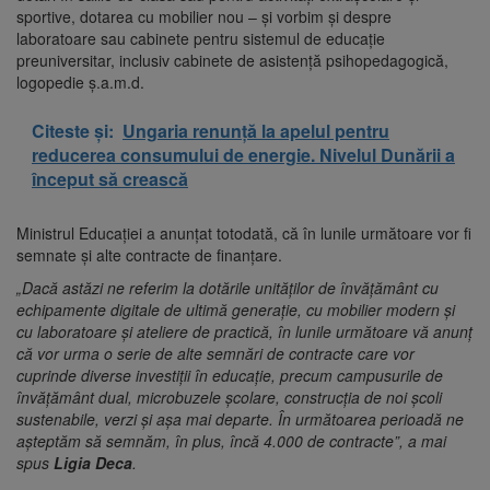
sportive, dotarea cu mobilier nou – și vorbim și despre
laboratoare sau cabinete pentru sistemul de educație
preuniversitar, inclusiv cabinete de asistență psihopedagogică,
logopedie ș.a.m.d.
Citeste și:
Ungaria renunță la apelul pentru
reducerea consumului de energie. Nivelul Dunării a
început să crească
Ministrul Educației a anunţat totodată, că în lunile următoare vor fi
semnate şi alte contracte de finanţare.
„Dacă astăzi ne referim la dotările unităţilor de învăţământ cu
echipamente digitale de ultimă generaţie, cu mobilier modern şi
cu laboratoare şi ateliere de practică, în lunile următoare vă anunţ
că vor urma o serie de alte semnări de contracte care vor
cuprinde diverse investiţii în educaţie, precum campusurile de
învăţământ dual, microbuzele şcolare, construcţia de noi şcoli
sustenabile, verzi şi aşa mai departe. În următoarea perioadă ne
aşteptăm să semnăm, în plus, încă 4.000 de contracte”, a mai
spus
Ligia
Deca
.