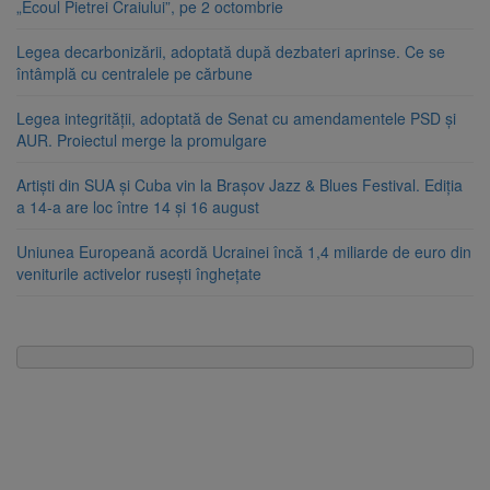
„Ecoul Pietrei Craiului”, pe 2 octombrie
Legea decarbonizării, adoptată după dezbateri aprinse. Ce se
întâmplă cu centralele pe cărbune
Legea integrității, adoptată de Senat cu amendamentele PSD și
AUR. Proiectul merge la promulgare
Artiști din SUA și Cuba vin la Brașov Jazz & Blues Festival. Ediția
a 14-a are loc între 14 și 16 august
Uniunea Europeană acordă Ucrainei încă 1,4 miliarde de euro din
veniturile activelor rusești înghețate