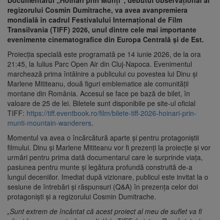
Documentarul „Hoinari prin Munți”, debutul observațional al
regizorului Cosmin Dumitrache, va avea avanpremiera
mondială în cadrul Festivalului Internațional de Film
Transilvania (TIFF) 2026, unul dintre cele mai importante
evenimente cinematografice din Europa Centrală și de Est.
Proiecția specială este programată pe 14 iunie 2026, de la ora
21:45, la Iulius Parc Open Air din Cluj-Napoca. Evenimentul
marchează prima întâlnire a publicului cu povestea lui Dinu și
Marlene Mititeanu, două figuri emblematice ale comunității
montane din România. Accesul se face pe bază de bilet, în
valoare de 25 de lei. Biletele sunt disponibile pe site-ul oficial
TIFF:
https://tiff.eventbook.ro/film/bilete-tiff-2026-hoinari-prin-
munti-mountain-wanderers
.
Momentul va avea o încărcătură aparte și pentru protagoniștii
filmului. Dinu și Marlene Mititeanu vor fi prezenți la proiecție și vor
urmări pentru prima dată documentarul care le surprinde viața,
pasiunea pentru munte și legătura profundă construită de-a
lungul deceniilor. Imediat după vizionare, publicul este invitat la o
sesiune de întrebări și răspunsuri (Q&A) în prezența celor doi
protagoniști și a regizorului Cosmin Dumitrache.
„Sunt extrem de încântat că acest proiect al meu de suflet va fi