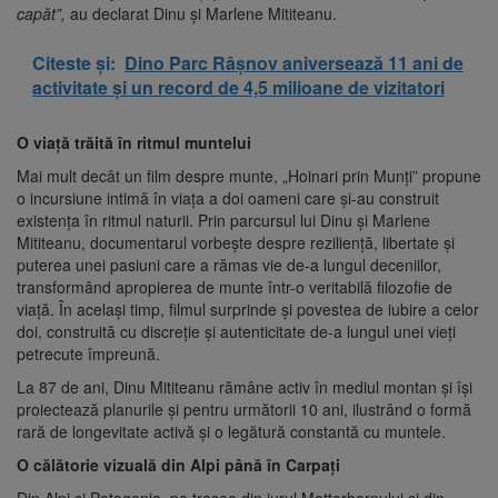
capăt”,
au declarat Dinu și Marlene Mititeanu.
Citeste și:
Dino Parc Râșnov aniversează 11 ani de
activitate și un record de 4,5 milioane de vizitatori
O viață trăită în ritmul muntelui
Mai mult decât un film despre munte, „Hoinari prin Munți” propune
o incursiune intimă în viața a doi oameni care și-au construit
existența în ritmul naturii. Prin parcursul lui Dinu și Marlene
Mititeanu, documentarul vorbește despre reziliență, libertate și
puterea unei pasiuni care a rămas vie de-a lungul deceniilor,
transformând apropierea de munte într-o veritabilă filozofie de
viață. În același timp, filmul surprinde și povestea de iubire a celor
doi, construită cu discreție și autenticitate de-a lungul unei vieți
petrecute împreună.
La 87 de ani, Dinu Mititeanu rămâne activ în mediul montan și își
proiectează planurile și pentru următorii 10 ani, ilustrând o formă
rară de longevitate activă și o legătură constantă cu muntele.
O călătorie vizuală din Alpi până în Carpați