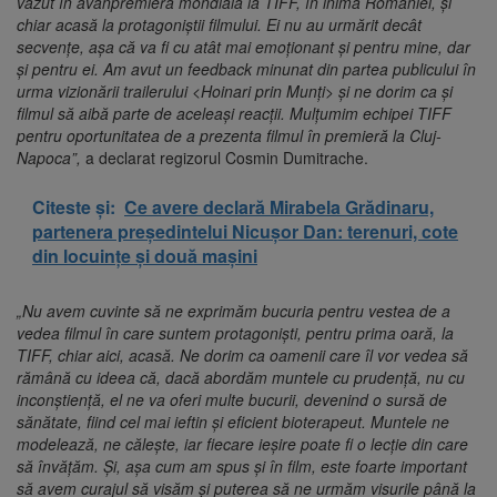
văzut în avanpremieră mondială la TIFF, în inima României, și
chiar acasă la protagoniștii filmului. Ei nu au urmărit decât
secvențe, așa că va fi cu atât mai emoționant și pentru mine, dar
și pentru ei. Am avut un feedback minunat din partea publicului în
urma vizionării trailerului <Hoinari prin Munți> și ne dorim ca și
filmul să aibă parte de aceleași reacții. Mulțumim echipei TIFF
pentru oportunitatea de a prezenta filmul în premieră la Cluj-
Napoca”,
a declarat regizorul Cosmin Dumitrache.
Citeste și:
Ce avere declară Mirabela Grădinaru,
partenera președintelui Nicușor Dan: terenuri, cote
din locuințe și două mașini
„Nu avem cuvinte să ne exprimăm bucuria pentru vestea de a
vedea filmul în care suntem protagoniști, pentru prima oară, la
TIFF, chiar aici, acasă. Ne dorim ca oamenii care îl vor vedea să
rămână cu ideea că, dacă abordăm muntele cu prudență, nu cu
inconștiență, el ne va oferi multe bucurii, devenind o sursă de
sănătate, fiind cel mai ieftin și eficient bioterapeut. Muntele ne
modelează, ne călește, iar fiecare ieșire poate fi o lecție din care
să învățăm. Și, așa cum am spus și în film, este foarte important
să avem curajul să visăm și puterea să ne urmăm visurile până la