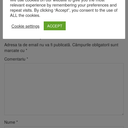
adăugat 70 de zile de post-producție, dedicate în principal
relevant experience by remembering your preferences and
realizării coloanei sonore și designului de sunet.
repeat visits. By clicking “Accept”, you consent to the use of
Toate informațiile despre film se găsesc pe conturile de social
ALL the cookies.
media –
Instagram
,
Facebook
și
TikTok
.
Cookie settings
ACCEPT
Lasă un răspuns
Adresa ta de email nu va fi publicată.
Câmpurile obligatorii sunt
marcate cu
*
Comentariu
*
Nume
*