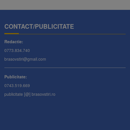
CONTACT/PUBLICITATE
Redactie:
0773.834.740
brasovstiri@gmail.com
Publicitate:
0743.519.669
publicitate [@] brasovstiri.ro