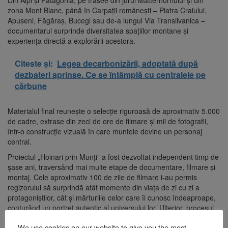
Din Alpi și Patagonia, pe trasee din jurul Matterhornului și din
zona Mont Blanc, până în Carpații românești – Piatra Craiului,
Apuseni, Făgăraș, Bucegi sau de-a lungul Via Transilvanica –
documentarul surprinde diversitatea spațiilor montane și
experiența directă a explorării acestora.
Citeste și:
Legea decarbonizării, adoptată după
dezbateri aprinse. Ce se întâmplă cu centralele pe
cărbune
Materialul final reunește o selecție riguroasă de aproximativ 5.000
de cadre, extrase din zeci de ore de filmare și mii de fotografii,
într-o construcție vizuală în care muntele devine un personaj
central.
Proiectul „Hoinari prin Munți” a fost dezvoltat independent timp de
șase ani, traversând mai multe etape de documentare, filmare și
montaj. Cele aproximativ 100 de zile de filmare i-au permis
regizorului să surprindă atât momente din viața de zi cu zi a
protagoniștilor, cât și mărturiile celor care îi cunosc îndeaproape,
conturând un portret autentic al universului lor. Ulterior, procesul
de montaj s-a întins pe aproximativ 200 de zile, la care s-au
We use cookies on our website to give you the most