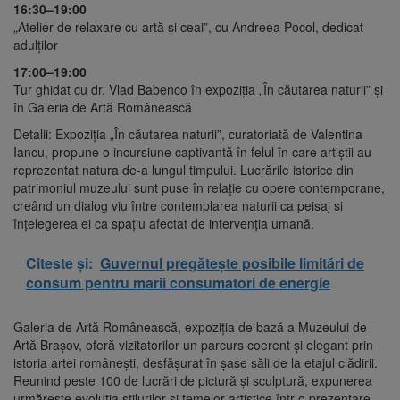
16:30–19:00
„Atelier de relaxare cu artă și ceai”, cu Andreea Pocol, dedicat
adulților
17:00–19:00
Tur ghidat cu dr. Vlad Babenco în expoziția „În căutarea naturii” și
în Galeria de Artă Românească
Detalii: Expoziția „În căutarea naturii”, curatoriată de Valentina
Iancu, propune o incursiune captivantă în felul în care artiștii au
reprezentat natura de-a lungul timpului. Lucrările istorice din
patrimoniul muzeului sunt puse în relație cu opere contemporane,
creând un dialog viu între contemplarea naturii ca peisaj și
înțelegerea ei ca spațiu afectat de intervenția umană.
Citeste și:
Guvernul pregătește posibile limitări de
consum pentru marii consumatori de energie
Galeria de Artă Românească, expoziția de bază a Muzeului de
Artă Brașov, oferă vizitatorilor un parcurs coerent și elegant prin
istoria artei românești, desfășurat în șase săli de la etajul clădirii.
Reunind peste 100 de lucrări de pictură și sculptură, expunerea
urmărește evoluția stilurilor și temelor artistice într-o prezentare