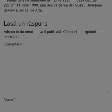
instituție de sine stătătoare la 1 iunie 1990, în baza Deciziei nr.
227 din 11 iunie 1990, prin desprinderea din Muzeul Județean
Brașov a Secției de Artă.
Lasă un răspuns
Adresa ta de email nu va fi publicată.
Câmpurile obligatorii sunt
marcate cu
*
Comentariu
*
Nume
*