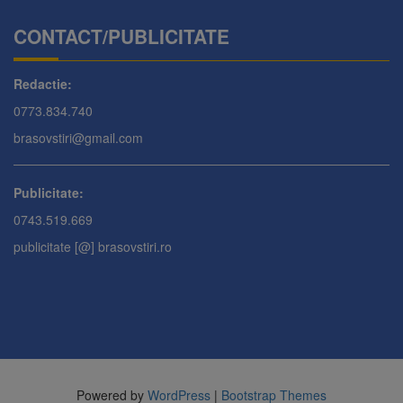
CONTACT/PUBLICITATE
Redactie:
0773.834.740
brasovstiri@gmail.com
Publicitate:
0743.519.669
publicitate [@] brasovstiri.ro
Powered by
WordPress
|
Bootstrap Themes