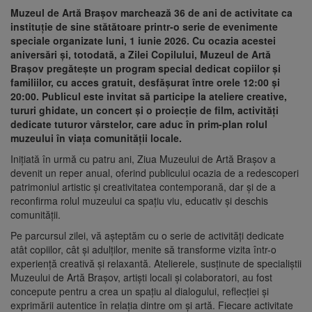
Muzeul de Artă Brașov marchează 36 de ani de activitate ca
instituție de sine stătătoare printr-o serie de evenimente
speciale organizate luni, 1 iunie 2026. Cu ocazia acestei
aniversări și, totodată, a Zilei Copilului, Muzeul de Artă
Brașov pregătește un program special dedicat copiilor și
familiilor, cu acces gratuit, desfășurat între orele 12:00 și
20:00. Publicul este invitat să participe la ateliere creative,
tururi ghidate, un concert și o proiecție de film, activități
dedicate tuturor vârstelor, care aduc în prim-plan rolul
muzeului în viața comunității locale.
Inițiată în urmă cu patru ani, Ziua Muzeului de Artă Brașov a
devenit un reper anual, oferind publicului ocazia de a redescoperi
patrimoniul artistic și creativitatea contemporană, dar și de a
reconfirma rolul muzeului ca spațiu viu, educativ și deschis
comunității.
Pe parcursul zilei, vă așteptăm cu o serie de activități dedicate
atât copiilor, cât și adulților, menite să transforme vizita într-o
experiență creativă și relaxantă. Atelierele, susținute de specialiștii
Muzeului de Artă Brașov, artiști locali și colaboratori, au fost
concepute pentru a crea un spațiu al dialogului, reflecției și
exprimării autentice în relația dintre om și artă. Fiecare activitate