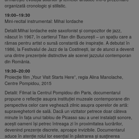
organizată cronologic și stilistic.
19:00–19:30
Mini-recital instrumental: Mihai Iordache
Detalii:Mihai Iordache este saxofonist și compozitor de jazz,
născut în 1967, în cartierul Titan din București – un spațiu care a
rămas pentru artist o sursă constantă de inspirație. A debutat în
1986, la Festivalul de Jazz de la Costinești, iar de atunci a devenit
una dintre prezențele distinctive ale scenei jazzului contemporan
din România.
19:30–20:00
Proiecție film „Your Visit Starts Here”, regia Alina Manolache,
Centre Pompidou, 2015
Detalii: Filmat la Centrul Pompidou din Paris, documentarul
propune o reflecție asupra instituției muzeale contemporane din
perspectiva celor care veghează zilnic asupra operelor de artă:
supraveghetorii de sală. Dacă un vizitator petrece doar câteva
minute în fața unui tablou de Picasso sau a unei instalații sonore,
acești oameni își petrec întreaga zi în proximitatea lucrărilor,
devenind prezențe discrete, aproape invizibile. Documentarul
aduce în atenție rolul lor esențial în păstrarea și susținerea