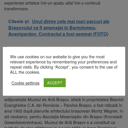
experienței artistice într-un spațiu aflat într-o continuă
transformare.
Citeste și:
Unul dintre cele mai mari parcuri ale
Brașovului va fi amenajat în Bartolomeu-
Avantgarden. Contractul a fost semnat (FOTO)
Participarea la activități nu necesită programare prealabilă, iar
grupurile se vor forma pe loc.
We use cookies on our website to give you the most
relevant experience by remembering your preferences and
Identitatea vizuală a evenimentului a fost realizată de artistul
repeat visits. By clicking “Accept”, you consent to the use of
George Roșu.
ALL the cookies.
Muzeul de Artă Brașov a fost înființat în anul 1949 ca secție a
Muzeului Regional Brașov. La 19 februarie 1950 s-a deschis, la
Cookie settings
ACCEPT
etajul Casei Sfatului, prima expoziție de artă plastică, iar din 1
martie 1970 muzeul funcționează în actuala locație. Clădirea care
adăpostește Muzeul de Artă Brașov, aflată în proprietatea Bisericii
Evanghelice C.A. din România – Parohia Brașov, a fost ridicată în
anul 1902 după planurile arhitectului brașovean Moritz Wagner, în
stil neobaroc, pentru Asociația Meseriașilor din Brașov (Kronstadt
Gewerbevereinhaus). Muzeul de Artă Brașov s-a constituit ca