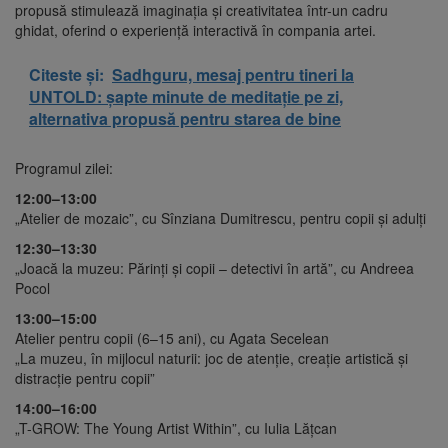
propusă stimulează imaginația și creativitatea într-un cadru
ghidat, oferind o experiență interactivă în compania artei.
Citeste și:
Sadhguru, mesaj pentru tineri la
UNTOLD: șapte minute de meditație pe zi,
alternativa propusă pentru starea de bine
Programul zilei:
12:00–13:00
„Atelier de mozaic”, cu Sînziana Dumitrescu, pentru copii și adulți
12:30–13:30
„Joacă la muzeu: Părinți și copii – detectivi în artă”, cu Andreea
Pocol
13:00–15:00
Atelier pentru copii (6–15 ani), cu Agata Secelean
„La muzeu, în mijlocul naturii: joc de atenție, creație artistică și
distracție pentru copii”
14:00–16:00
„T-GROW: The Young Artist Within”, cu Iulia Lățcan