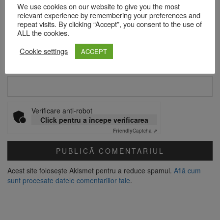
We use cookies on our website to give you the most
relevant experience by remembering your preferences and
repeat visits. By clicking “Accept”, you consent to the use of
Email
*
ALL the cookies.
Cookie settings
ACCEPT
Site web
Verificare anti-robot
Click pentru a începe verificarea
Friendly
Captcha ⇗
Acest site folosește Akismet pentru a reduce spamul.
Află cum
sunt procesate datele comentariilor tale
.