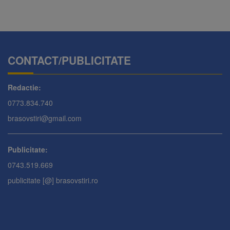
CONTACT/PUBLICITATE
Redactie:
0773.834.740
brasovstiri@gmail.com
Publicitate:
0743.519.669
publicitate [@] brasovstiri.ro