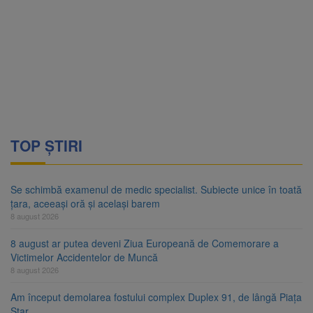
TOP ȘTIRI
Se schimbă examenul de medic specialist. Subiecte unice în toată
țara, aceeași oră și același barem
8 august 2026
8 august ar putea deveni Ziua Europeană de Comemorare a
Victimelor Accidentelor de Muncă
8 august 2026
Am început demolarea fostului complex Duplex 91, de lângă Piața
Star