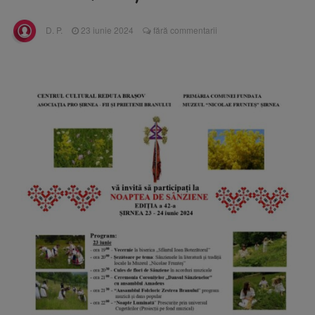
Nivelul Dunării a început să crească
Asociația Română pentru
8 august 2026
D. P.
23 iunie 2024
fără commentarii
Iluminat cere reducerea luminii pe timpul
nopții, nu oprirea iluminatului public
Trafic blocat pe DN1E Brașov
7 august 2026
– Poiana Brașov după un accident. Două
persoane primesc îngrijiri medicale
Se schimbă examenul de
8 august 2026
medic specialist. Subiecte unice în toată țara,
aceeași oră și același barem