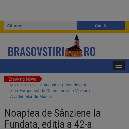
Caută
după:
Toggl
navig
Breaking News
8 august ar putea deveni
8 august 2026
Ziua Europeană de Comemorare a Victimelor
Accidentelor de Muncă
Am început demolarea
8 august 2026
fostului complex Duplex 91, de lângă Piața
Noaptea de Sânziene la
Star
Ungaria renunță la apelul
8 august 2026
Fundata, ediția a 42-a
pentru reducerea consumului de energie.