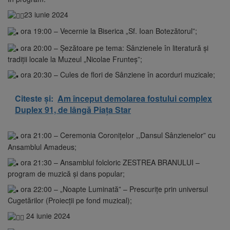
23 iunie 2024
ora 19:00 – Vecernie la Biserica „Sf. Ioan Botezătorul”;
ora 20:00 – Șezătoare pe tema: Sânzienele în literatură și
tradiții locale la Muzeul „Nicolae Frunteş”;
ora 20:30 – Cules de flori de Sânziene în acorduri muzicale;
Citeste și:
Am început demolarea fostului complex
Duplex 91, de lângă Piața Star
ora 21:00 – Ceremonia Coronițelor ,,Dansul Sânzienelor” cu
Ansamblul Amadeus;
ora 21:30 – Ansamblul folcloric ZESTREA BRANULUI –
program de muzică și dans popular;
ora 22:00 – „Noapte Luminată” – Prescurițe prin universul
Cugetărilor (Proiecții pe fond muzical);
24 iunie 2024