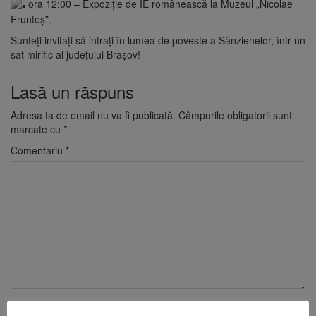
ora 12:00 – Expoziție de IE românească la Muzeul „Nicolae
Frunteș”.
Sunteţi invitaţi să intraţi în lumea de poveste a Sânzienelor, într-un
sat mirific al judeţului Braşov!
Lasă un răspuns
Adresa ta de email nu va fi publicată.
Câmpurile obligatorii sunt
marcate cu
*
Comentariu
*
Nume
*