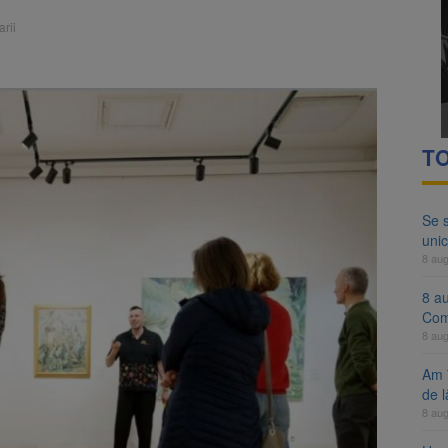
ocat pe DN1E Brașov – Poiana Brașov după un accident. Două persoane p
rii
ă examenul de medic specialist. Subiecte unice în toată țara, aceeași 
TO
Se 
unic
8 au
8 a
Com
8 au
Am 
de l
8 au