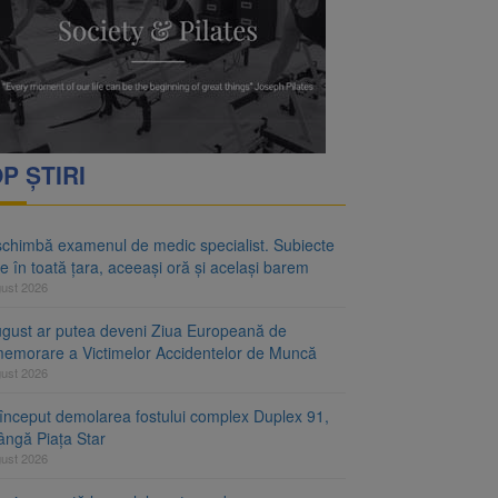
rimesc îngrijiri
oră și același barem
P ȘTIRI
schimbă examenul de medic specialist. Subiecte
e în toată țara, aceeași oră și același barem
gust 2026
ugust ar putea deveni Ziua Europeană de
emorare a Victimelor Accidentelor de Muncă
gust 2026
început demolarea fostului complex Duplex 91,
ângă Piața Star
gust 2026