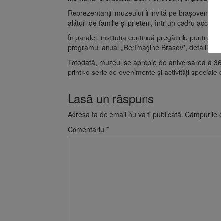
Reprezentanții muzeului îi invită pe brașoveni să p
alături de familie și prieteni, într-un cadru accesibil
În paralel, instituția continuă pregătirile pentru pr
programul anual „Re:Imagine Brașov”, detalii fiind 
Totodată, muzeul se apropie de aniversarea a 36 
printr-o serie de evenimente și activități speciale 
Lasă un răspuns
Adresa ta de email nu va fi publicată.
Câmpurile o
Comentariu
*