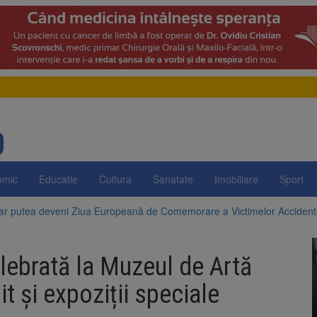
omic
Educatie
Cultura
Sanatate
Imobiliare
Sport
 ar putea deveni Ziua Europeană de Comemorare a Victimelor Acciden
t demolarea fostului complex Duplex 91, de lângă Piața Star
lebrată la Muzeul de Artă
enunță la apelul pentru reducerea consumului de energie. Nivelul Dunăr
t și expoziții speciale
 Română pentru Iluminat cere reducerea luminii pe timpul nopții, nu opri