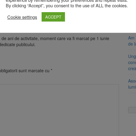
Se 
By clicking “Accept”, you consent to the use of ALL the cookies.
unic
articipe la o noapte dedicată artei și dialogului cultural,
 și interactiv.
Cookie settings
ACCEPT
8 a
oiecte viitoare, inclusiv apelul deschis de artiști pentru
Com
disponibile pe site-ul oficial
Muzeul de Artă Brașov
.
Am 
de ani de activitate, moment care va fi marcat pe 1 iunie
de l
dedicate publicului.
Ung
cons
cre
bligatorii sunt marcate cu
*
Aso
lumi