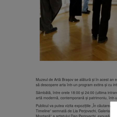
Muzeul de Artă Brașov se alătură și în acest an e
să descopere arta într-un program extins și cu int
Sâmbătă, între orele 18:00 și 24:00 (ultima intrare)
artă modernă, contemporană și patrimoniu, într-un
Publicul va putea vizita expozițiile „În căutarea na
Timeline” semnată de Lia Perjovschi, Galeria de 
Montană” a artistului Dan Perjovschi, expusă în f