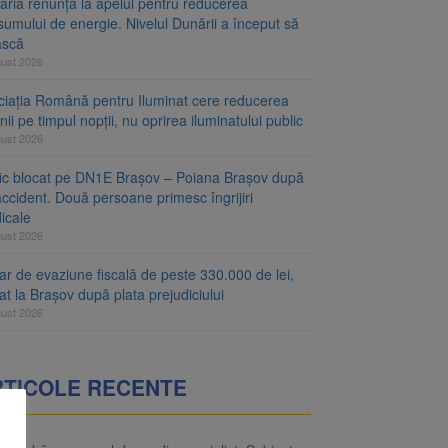
aria renunță la apelul pentru reducerea
umului de energie. Nivelul Dunării a început să
ască
gust 2026
ciația Română pentru Iluminat cere reducerea
nii pe timpul nopții, nu oprirea iluminatului public
gust 2026
fic blocat pe DN1E Brașov – Poiana Brașov după
ccident. Două persoane primesc îngrijiri
icale
gust 2026
r de evaziune fiscală de peste 330.000 de lei,
at la Brașov după plata prejudiciului
gust 2026
RTICOLE RECENTE