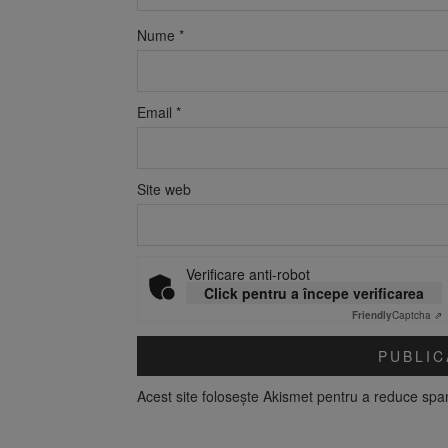
Nume
*
Email
*
Site web
Verificare anti-robot
Click pentru a începe verificarea
Friendly
Captcha ⇗
Acest site folosește Akismet pentru a reduce sp