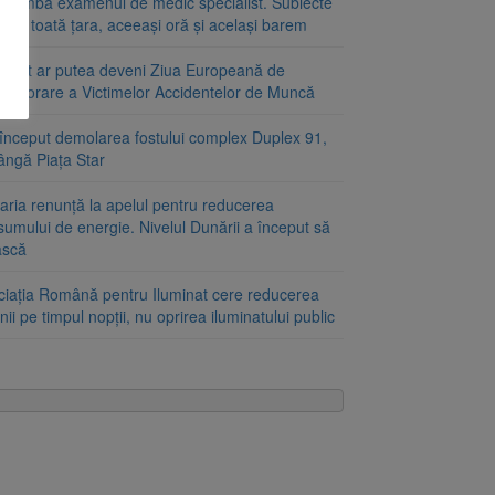
schimbă examenul de medic specialist. Subiecte
e în toată țara, aceeași oră și același barem
ugust ar putea deveni Ziua Europeană de
emorare a Victimelor Accidentelor de Muncă
început demolarea fostului complex Duplex 91,
ângă Piața Star
aria renunță la apelul pentru reducerea
umului de energie. Nivelul Dunării a început să
ască
ciația Română pentru Iluminat cere reducerea
nii pe timpul nopții, nu oprirea iluminatului public