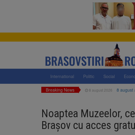
International
Politic
Social
Econ
Breaking News
8 august
8 august 2026
Am începu
8 august 2026
Noaptea Muzeelor, ce
Ungaria r
8 august 2026
Brașov cu acces gratui
Asociația
8 august 2026