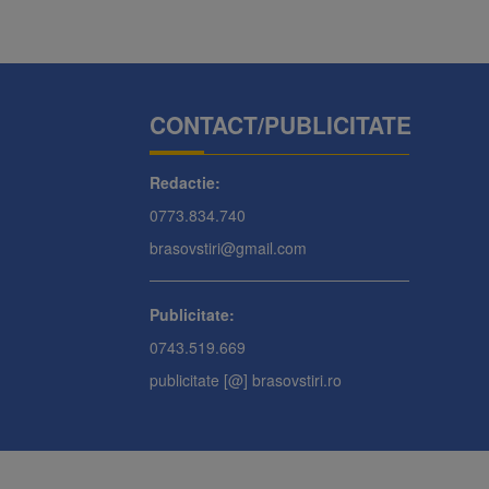
CONTACT/PUBLICITATE
Redactie:
0773.834.740
brasovstiri@gmail.com
Publicitate:
0743.519.669
publicitate [@] brasovstiri.ro