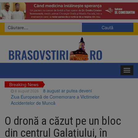
Caută
după:
Toggl
navig
Breaking News
8 august ar putea deveni
8 august 2026
Ziua Europeană de Comemorare a Victimelor
Accidentelor de Muncă
Am început demolarea
8 august 2026
fostului complex Duplex 91, de lângă Piața
O dronă a căzut pe un bloc
Star
Ungaria renunță la apelul
8 august 2026
din centrul Galațiului, în
pentru reducerea consumului de energie.