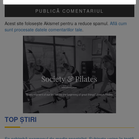
Acest site folosește Akismet pentru a reduce spamul.
Află cum
sunt procesate datele comentariilor tale
.
TOP ȘTIRI
Se schimbă examenul de medic specialist. Subiecte unice în toată