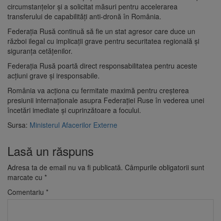
circumstanțelor și a solicitat măsuri pentru accelerarea
transferului de capabilități anti-dronă în România.
Federația Rusă continuă să fie un stat agresor care duce un
război ilegal cu implicații grave pentru securitatea regională și
siguranța cetățenilor.
Federația Rusă poartă direct responsabilitatea pentru aceste
acțiuni grave și iresponsabile.
România va acționa cu fermitate maximă pentru creșterea
presiunii internaționale asupra Federației Ruse în vederea unei
încetări imediate și cuprinzătoare a focului.
Sursa:
Ministerul Afacerilor Externe
Lasă un răspuns
Adresa ta de email nu va fi publicată.
Câmpurile obligatorii sunt
marcate cu
*
Comentariu
*