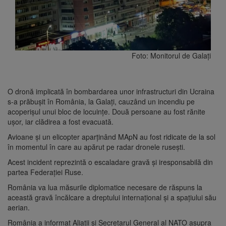
Foto: Monitorul de Galați
O dronă implicată în bombardarea unor infrastructuri din Ucraina
s-a prăbușit în România, la Galați, cauzând un incendiu pe
acoperișul unui bloc de locuințe. Două persoane au fost rănite
ușor, iar clădirea a fost evacuată.
Avioane și un elicopter aparținând MApN au fost ridicate de la sol
în momentul în care au apărut pe radar dronele rusești.
Acest incident reprezintă o escaladare gravă și iresponsabilă din
partea Federației Ruse.
România va lua măsurile diplomatice necesare de răspuns la
această gravă încălcare a dreptului internațional și a spațiului său
aerian.
România a informat Aliații și Secretarul General al NATO asupra