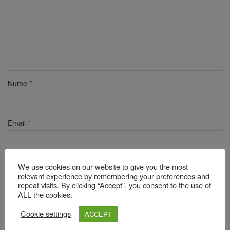
Nume
*
Email
*
Site web
We use cookies on our website to give you the most
relevant experience by remembering your preferences and
repeat visits. By clicking “Accept”, you consent to the use of
ALL the cookies.
Verificare anti-robot
Cookie settings
ACCEPT
Click pentru a începe verificarea
Friendly
Captcha ⇗