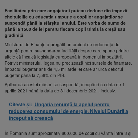
Facilitatea prin care angajatorii puteau deduce din impozit
cheltuielile cu educația timpurie a copiilor angajaților se
suspendă până la sfârșitul anului. Este vorba de sume de
până la 1500 de lei pentru fiecare copil trimis la creșă sau
gradiniță.
Ministerul de Finanțe a pregătit un proiect de ordonanță de
urgență pentru suspendarea facilității despre care spune printre
altele că încalcă legislația europeană în domeniul impozitării.
Potrivit ministerului, legea nu precizează nici sursele de finanțare.
Impactul bugetar ar fi de 4,5 miliarde lei care ar urca deficitul
bugetar până la 7,56% din PIB.
Aplicarea acestei măsuri se suspendă, începând cu data de 1
aprilie 2021 până la data de 31 decembrie 2021, inclusiv.
Citeste și:
Ungaria renunță la apelul pentru
reducerea consumului de energie. Nivelul Dunării a
început să crească
În România sunt aproximativ 600.000 de copii cu vârsta între 3 şi