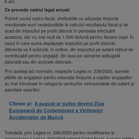
6 ani.
Ce prevede cadrul legal actual:
Potrivit noului cadru fiscal, cheltuielile cu educația timpurie
menționate sunt nedeductibile la calculul rezultatului fiscal și se
scad din impozitul pe profit datorat în perioada efectuării
acestora, dar nu mai mult de 1.500 lei/lună pentru fiecare copil. În
cazul în care suma depăşeşte impozitul pe profit datorat,
diferenţa va fi scăzută, în ordine, din impozitul pe salarii reţinut de
contribuabil pentru angajaţi, din taxa pe valoarea adăugată
datorată sau din accizele datorate.
Prin același act normativ, respectiv Legea nr. 239/2020, sumele
plătite de angajator pentru educaţia timpurie a copiilor angajaţilor
au fost introduse în categoria veniturilor neimpozabile din salarii și
asimilate salariilor.
Citeste și:
8 august ar putea deveni Ziua
Europeană de Comemorare a Victimelor
Accidentelor de Muncă
Totodată, prin Legea nr. 296/2020 pentru modificarea și
completarea Legii nr. 227/2015 privind Codul fiscal, sumele plătite