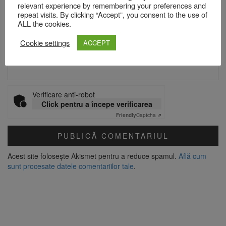
relevant experience by remembering your preferences and
Email
*
repeat visits. By clicking “Accept”, you consent to the use of
ALL the cookies.
Cookie settings
ACCEPT
Site web
Verificare anti-robot
Click pentru a începe verificarea
Friendly
Captcha ⇗
Acest site folosește Akismet pentru a reduce spamul.
Află cum
sunt procesate datele comentariilor tale
.