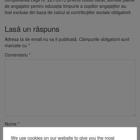
de angajator pentru educaţia timpurie a copiilor angajaţilor au
fost
excluse din baza de calcul al contribuțiilor sociale obligatorii.
Lasă un răspuns
Adresa ta de email nu va fi publicată.
Câmpurile obligatorii sunt
marcate cu
*
Comentariu
*
Nume
*
We use cookies on our website to give you the most