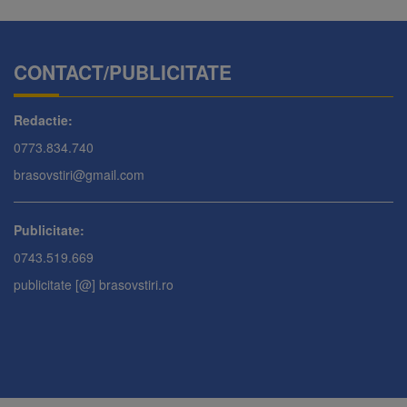
CONTACT/PUBLICITATE
Redactie:
0773.834.740
brasovstiri@gmail.com
Publicitate:
0743.519.669
publicitate [@] brasovstiri.ro