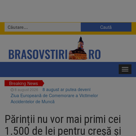
Caută
după:
Toggl
navig
Breaking News
8 august ar putea deveni
8 august 2026
Ziua Europeană de Comemorare a Victimelor
Accidentelor de Muncă
Am început demolarea
8 august 2026
fostului complex Duplex 91, de lângă Piața
Părinții nu vor mai primi cei
Star
Ungaria renunță la apelul
8 august 2026
1.500 de lei pentru creșă și
pentru reducerea consumului de energie.