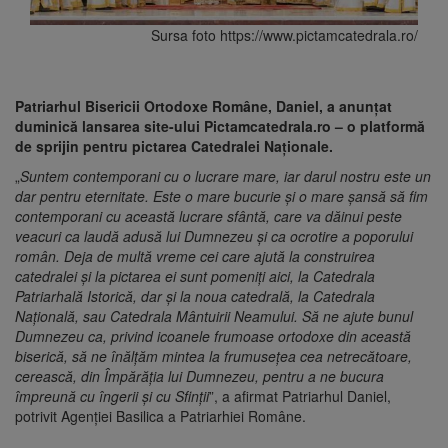
Sursa foto https://www.pictamcatedrala.ro/
Patriarhul Bisericii Ortodoxe Române, Daniel, a anunţat
duminică lansarea site-ului Pictamcatedrala.ro – o platformă
de sprijin pentru pictarea Catedralei Naţionale.
„
Suntem contemporani cu o lucrare mare, iar darul nostru este un
dar pentru eternitate. Este o mare bucurie şi o mare şansă să fim
contemporani cu această lucrare sfântă, care va dăinui peste
veacuri ca laudă adusă lui Dumnezeu şi ca ocrotire a poporului
român. Deja de multă vreme cei care ajută la construirea
catedralei şi la pictarea ei sunt pomeniţi aici, la Catedrala
Patriarhală Istorică, dar şi la noua catedrală, la Catedrala
Naţională, sau Catedrala Mântuirii Neamului. Să ne ajute bunul
Dumnezeu ca, privind icoanele frumoase ortodoxe din această
biserică, să ne înălţăm mintea la frumuseţea cea netrecătoare,
cerească, din Împărăţia lui Dumnezeu, pentru a ne bucura
împreună cu îngerii şi cu Sfinţii
”, a afirmat Patriarhul Daniel,
potrivit Agenţiei Basilica a Patriarhiei Române.