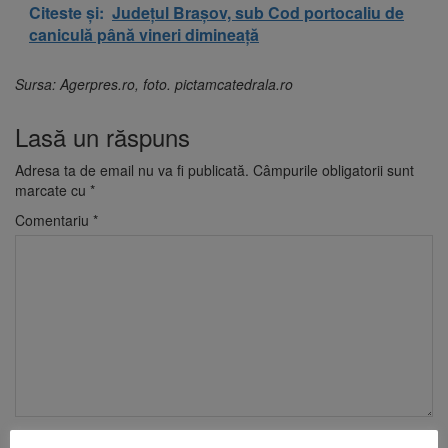
Citeste și:
Județul Brașov, sub Cod portocaliu de
caniculă până vineri dimineață
Sursa: Agerpres.ro, foto. pictamcatedrala.ro
Lasă un răspuns
Adresa ta de email nu va fi publicată.
Câmpurile obligatorii sunt
marcate cu
*
Comentariu
*
Nume
*