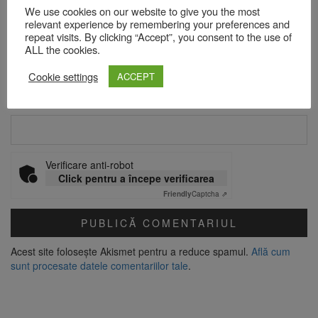
We use cookies on our website to give you the most
relevant experience by remembering your preferences and
repeat visits. By clicking “Accept”, you consent to the use of
ALL the cookies.
Email
*
Cookie settings
ACCEPT
Site web
Verificare anti-robot
Click pentru a începe verificarea
Friendly
Captcha ⇗
Acest site folosește Akismet pentru a reduce spamul.
Află cum
sunt procesate datele comentariilor tale
.