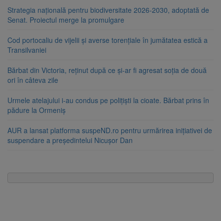
Strategia națională pentru biodiversitate 2026-2030, adoptată de
Senat. Proiectul merge la promulgare
Cod portocaliu de vijelii și averse torențiale în jumătatea estică a
Transilvaniei
Bărbat din Victoria, reținut după ce și-ar fi agresat soția de două
ori în câteva zile
Urmele atelajului i-au condus pe polițiști la cioate. Bărbat prins în
pădure la Ormeniș
AUR a lansat platforma suspeND.ro pentru urmărirea inițiativei de
suspendare a președintelui Nicușor Dan