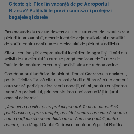
Citeste și:
Pleci în vacanță de pe Aeroportul
Brașov? Polițiștii te previn cum să îți protejezi
bagajele și datele
Pictamcatedrala.ro este descris ca „un instrument de vizualizare a
picturii în ansamblu”, descrie lucrările deja realizate şi modalităţi
de sprijin pentru continuarea proiectului de pictură a edificiului.
Site-ul conţine ştiri despre stadiul lucrărilor, fotografii şi filmări din
activitatea atelierului în care se pregătesc icoanele în mozaic
înainte de montare, precum şi posibilitatea de a dona online.
Coordonatorul lucrărilor de pictură, Daniel Codrescu, a declarat ,
pentru Trinitas TV, că site-ul a fost gândit atât ca să ajute oamenii
care vor să participe efectiv prin donaţii, cât şi „pentru susţinerea
morală a proiectului, prin construirea unei comunităţi în jurul
acestei catedrale”.
„
Vom avea pe viitor şi un proiect general, în care oamenii să
poată accesa, spre exemplu, un sfânt pentru care vor să doneze
sau o porţiune din ansamblul care a rămas disponibil pentru
donare
„, a adăugat Daniel Codrescu, conform Agenţiei Basilica.