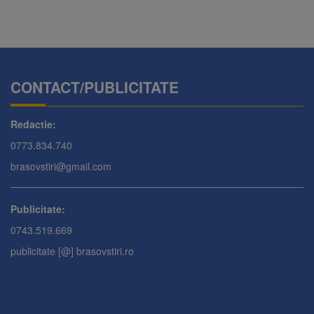
CONTACT/PUBLICITATE
Redactie:
0773.834.740
brasovstiri@gmail.com
Publicitate:
0743.519.669
publicitate [@] brasovstiri.ro