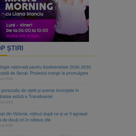
i decid dacă începe
ul merge la promulgare
P ȘTIRI
tegia națională pentru biodiversitate 2026-2030,
ptată de Senat. Proiectul merge la promulgare
gust 2026
portocaliu de vijelii și averse torențiale în
tatea estică a Transilvaniei
gust 2026
at din Victoria, reținut după ce și-ar fi agresat
a de două ori în câteva zile
gust 2026