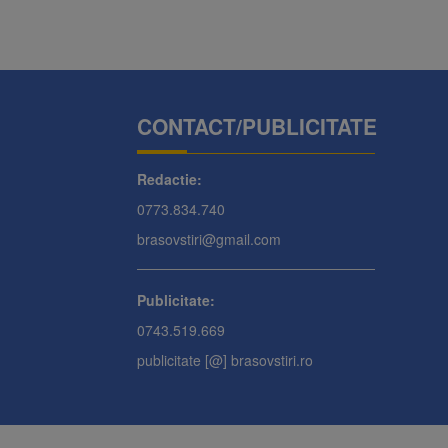
CONTACT/PUBLICITATE
Redactie:
0773.834.740
brasovstiri@gmail.com
Publicitate:
0743.519.669
publicitate [@] brasovstiri.ro