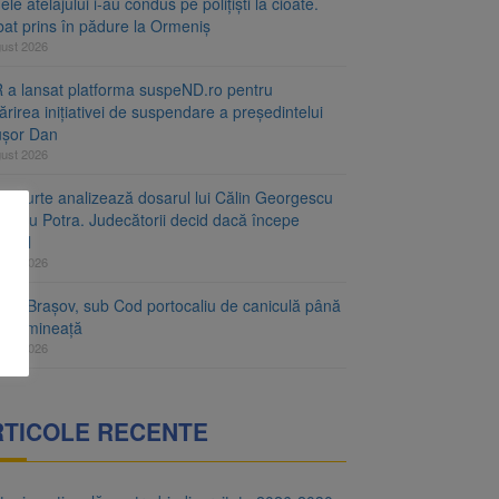
le atelajului i-au condus pe polițiști la cioate.
bat prins în pădure la Ormeniș
gust 2026
 a lansat platforma suspeND.ro pentru
rirea inițiativei de suspendare a președintelui
ușor Dan
gust 2026
ta Curte analizează dosarul lui Călin Georgescu
orațiu Potra. Judecătorii decid dacă începe
cesul
gust 2026
ețul Brașov, sub Cod portocaliu de caniculă până
ri dimineață
gust 2026
RTICOLE RECENTE