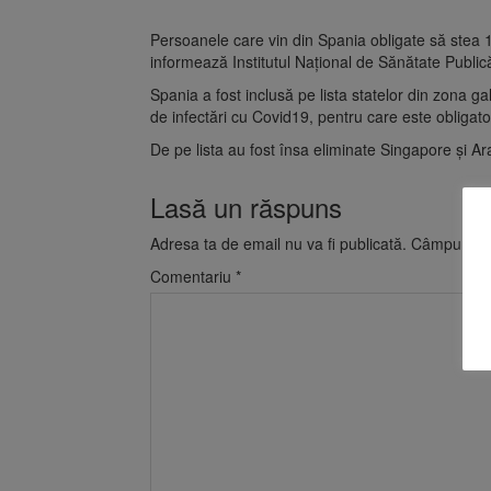
Persoanele care vin din Spania obligate să stea 14
informează Institutul Național de Sănătate Public
Spania a fost inclusă pe lista statelor din zona g
de infectări cu Covid19, pentru care este obligato
De pe lista au fost însa eliminate Singapore și Ar
Lasă un răspuns
Adresa ta de email nu va fi publicată.
Câmpurile o
Comentariu
*