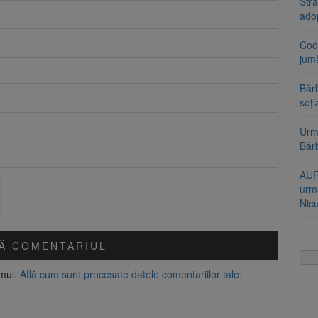
Stra
ado
Cod 
jumă
Bărb
soți
Urme
Băr
AUR
urmă
Nic
amul.
Află cum sunt procesate datele comentariilor tale
.