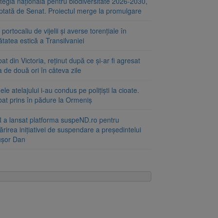
tegia națională pentru biodiversitate 2026-2030,
ptată de Senat. Proiectul merge la promulgare
portocaliu de vijelii și averse torențiale în
tatea estică a Transilvaniei
at din Victoria, reținut după ce și-ar fi agresat
a de două ori în câteva zile
le atelajului i-au condus pe polițiști la cioate.
bat prins în pădure la Ormeniș
 a lansat platforma suspeND.ro pentru
rirea inițiativei de suspendare a președintelui
ușor Dan