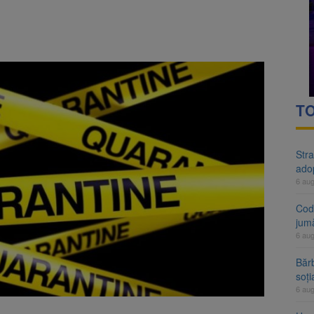
rte analizează dosarul lui Călin Georgescu și Horațiu Potra. Judecători
 națională pentru biodiversitate 2026-2030, adoptată de Senat. Proiect
TO
Stra
ado
6 au
Cod 
jumă
6 au
Bărb
soți
6 au