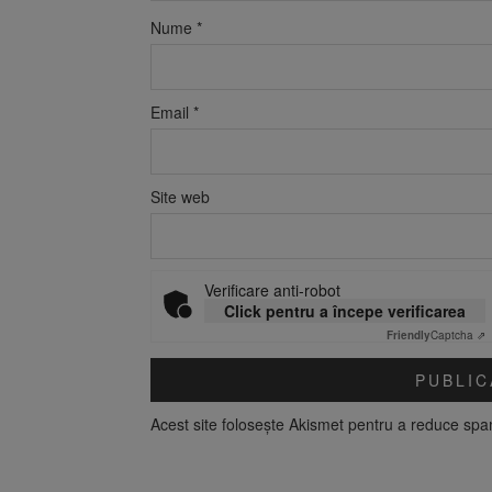
Nume
*
Email
*
Site web
Verificare anti-robot
Click pentru a începe verificarea
Friendly
Captcha ⇗
Acest site folosește Akismet pentru a reduce sp