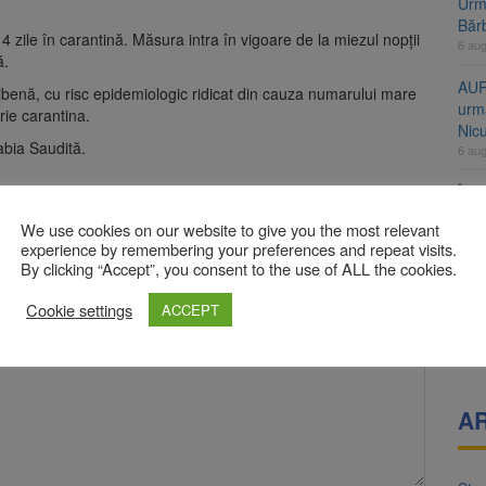
Urme
Băr
 zile în carantină. Măsura intra în vigoare de la miezul nopții
6 au
ă.
AUR
albenă, cu risc epidemiologic ridicat din cauza numarului mare
urmă
rie carantina.
Nic
abia Saudită.
6 au
Înal
și H
We use cookies on our website to give you the most relevant
pro
bligatorii sunt marcate cu
*
experience by remembering your preferences and repeat visits.
6 au
By clicking “Accept”, you consent to the use of ALL the cookies.
Jud
Cookie settings
ACCEPT
vine
6 au
A