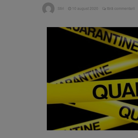
Înalta Cu
6 august 2026
Stiri
10 august 2020
fără commentarii
procesul
Strategia
6 august 2026