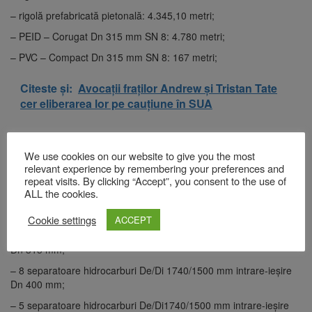
– rigolă prefabricată pietonală: 4.345,10 metri;
– PEID – Corugat Dn 315 mm SN 8: 4.780 metri;
– PVC – Compact Dn 315 mm SN 8: 167 metri;
Citeste și:
Avocații fraților Andrew și Tristan Tate
cer eliberarea lor pe cauțiune în SUA
– PEID – Corugat Dn 400 mm SN 8: 4.486 metri;
We use cookies on our website to give you the most
– PEID – Corugat Dn 500 mm SN 8: 1.522 metri;
relevant experience by remembering your preferences and
– 284 cămine beton Dn 1000 mm;
repeat visits. By clicking “Accept”, you consent to the use of
ALL the cookies.
– 1 separator hidrocarburi De/Di 1740/1500 mm intrare-ieşire Dn
300 mm;
Cookie settings
ACCEPT
– 5 separatoare hidrocarburi De/Di 1740/1500 mm intrare-ieşire
Dn 315 mm;
– 8 separatoare hidrocarburi De/Di 1740/1500 mm intrare-ieşire
Dn 400 mm;
– 5 separatoare hidrocarburi De/Di1740/1500 mm intrare-ieşire