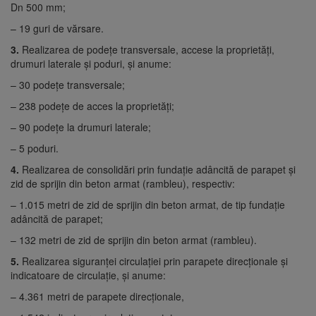
Dn 500 mm;
– 19 guri de vărsare.
3.
Realizarea de podețe transversale, accese la proprietăți,
drumuri laterale și poduri, şi anume:
– 30 podețe transversale;
– 238 podeţe de acces la proprietăți;
– 90 podețe la drumuri laterale;
– 5 poduri.
4.
Realizarea de consolidări prin fundație adâncită de parapet și
zid de sprijin din beton armat (rambleu), respectiv:
– 1.015 metri de zid de sprijin din beton armat, de tip fundație
adâncită de parapet;
– 132 metri de zid de sprijin din beton armat (rambleu).
5.
Realizarea siguranței circulației prin parapete direcționale și
indicatoare de circulație, şi anume:
– 4.361 metri de parapete direcţionale,