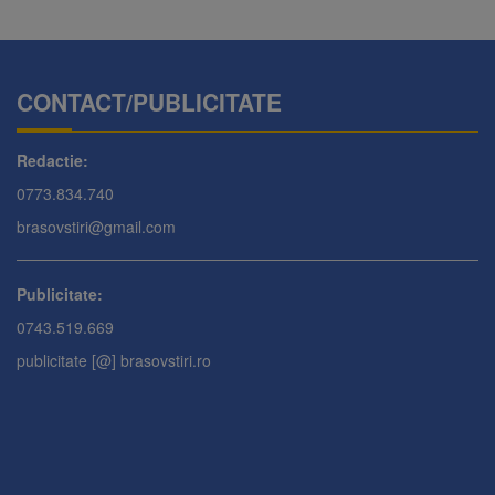
CONTACT/PUBLICITATE
Redactie:
0773.834.740
brasovstiri@gmail.com
Publicitate:
0743.519.669
publicitate [@] brasovstiri.ro