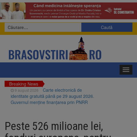
Caută
după:
Toggl
navig
Breaking News
Carte electronică de
9 august 2026
identitate gratuită până pe 29 august 2026.
Guvernul menține finanțarea prin PNRR
Zece troițe istorice din Șcheii
9 august 2026
Brașovului vor fi restaurate. Contractul de
Peste 526 milioane lei,
finanțare a fost semnat