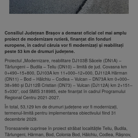
Consiliul Județean Brașov a demarat oficial cel mai amplu
proiect de modernizare rutieră, finanțat din fonduri
europene, în cadrul căruia vor fi modernizați și reabilitați
peste 53 km de drumuri județene.
Proiectul „Modernizare, reabilitare DJ103B Săcele (DN1A) –
Tărlungeni – Budila – Teliu (DN10) – limită de jud. Covasna km
0+490–15+800, DJ103A km 11+000–12+000, DJ112A Hărman
(DN11) – Bod – Hălchiu – Codlea – Vulcan – DN73A km 0+000–
38+980 și DJ112B Cristian (DN73) – Vulcan (DJ112A) km 2+151–
5+030”, cod SMIS 318985, este finanţat în cadrul Programului
Regional Centru 2021-2027.
În total, 53,129 km de drumuri județene vor fi modernizați,
termenul-limită pentru implementarea obiectivului fiind 31
decembrie 2029.
Tronsoanele cuprinse în proiect străbat localităţile Teliu, Budila,
Tărlungeni, Hărman, Bod, Colonia Bod, Hălchiu, Codlea, Râşnov,