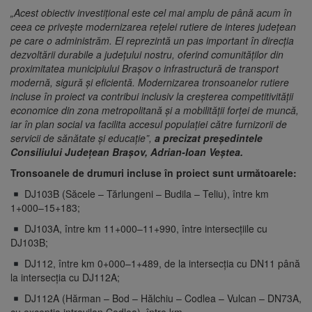
„Acest obiectiv investiţional este cel mai amplu de până acum în
ceea ce priveşte modernizarea reţelei rutiere de interes judeţean
pe care o administrăm. El reprezintă un pas important în direcția
dezvoltării durabile a județului nostru, oferind comunităților din
proximitatea municipiului Braşov o infrastructură de transport
modernă, sigură și eficientă. Modernizarea tronsoanelor rutiere
incluse în proiect va contribui inclusiv la creșterea competitivității
economice din zona metropolitană şi a mobilității forței de muncă,
iar în plan social va facilita accesul populaţiei către furnizorii de
servicii de sănătate și educație”,
a precizat preşedintele
Consiliului Judeţean Braşov, Adrian-Ioan Veştea.
Tronsoanele de drumuri incluse în proiect sunt următoarele:
DJ103B (Săcele – Tărlungeni – Budila – Teliu), între km
1+000–15+183;
DJ103A, între km 11+000–11+990, între intersecţiile cu
DJ103B;
DJ112, între km 0+000–1+489, de la intersecţia cu DN11 până
la intersecţia cu DJ112A;
DJ112A (Hărman – Bod – Hălchiu – Codlea – Vulcan – DN73A,