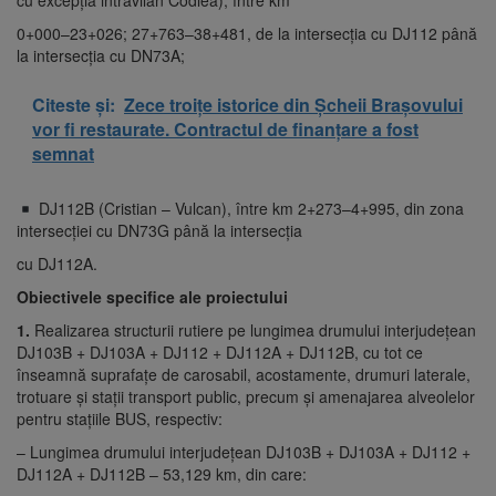
cu excepția intravilan Codlea), între km
0+000–23+026; 27+763–38+481, de la intersecţia cu DJ112 până
la intersecţia cu DN73A;
Citeste și:
Zece troițe istorice din Șcheii Brașovului
vor fi restaurate. Contractul de finanțare a fost
semnat
DJ112B (Cristian – Vulcan), între km 2+273–4+995, din zona
intersecţiei cu DN73G până la intersecţia
cu DJ112A.
Obiectivele specifice ale proiectului
1.
Realizarea structurii rutiere pe lungimea drumului interjudeţean
DJ103B + DJ103A + DJ112 + DJ112A + DJ112B, cu tot ce
înseamnă suprafaţe de carosabil, acostamente, drumuri laterale,
trotuare şi stații transport public, precum şi amenajarea alveolelor
pentru stațiile BUS, respectiv:
– Lungimea drumului interjudeţean DJ103B + DJ103A + DJ112 +
DJ112A + DJ112B – 53,129 km, din care: