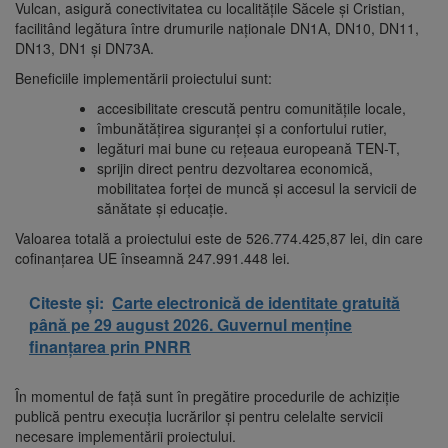
Vulcan, asigură conectivitatea cu localităţile Săcele şi Cristian,
facilitând legătura între drumurile naţionale DN1A, DN10, DN11,
DN13, DN1 şi DN73A.
Beneficiile implementării proiectului sunt:
accesibilitate crescută pentru comunitățile locale,
îmbunătățirea siguranței și a confortului rutier,
legături mai bune cu rețeaua europeană TEN-T,
sprijin direct pentru dezvoltarea economică,
mobilitatea forței de muncă și accesul la servicii de
sănătate și educație.
Valoarea totală a proiectului este de 526.774.425,87 lei, din care
cofinanțarea UE înseamnă 247.991.448 lei.
Citeste și:
Carte electronică de identitate gratuită
până pe 29 august 2026. Guvernul menține
finanțarea prin PNRR
În momentul de faţă sunt în pregătire procedurile de achiziție
publică pentru execuția lucrărilor și pentru celelalte servicii
necesare implementării proiectului.