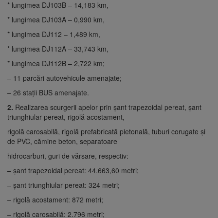
* lungimea DJ103B – 14,183 km,
* lungimea DJ103A – 0,990 km,
* lungimea DJ112 – 1,489 km,
* lungimea DJ112A – 33,743 km,
* lungimea DJ112B – 2,722 km;
– 11 parcări autovehicule amenajate;
– 26 stații BUS amenajate.
2.
Realizarea scurgerii apelor prin șant trapezoidal pereat, șant
triunghiular pereat, rigolă acostament,
rigolă carosabilă, rigolă prefabricată pietonală, tuburi corugate şi
de PVC, cămine beton, separatoare
hidrocarburi, guri de vărsare, respectiv:
– șant trapezoidal pereat: 44.663,60 metri;
– șant triunghiular pereat: 324 metri;
– rigolă acostament: 872 metri;
– rigolă carosabilă: 2.796 metri;