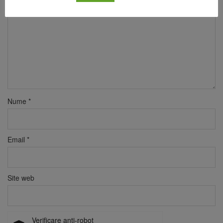
Nume
*
Email
*
Site web
Verificare anti-robot