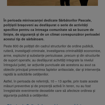
În perioada minivacanței dedicate Sărbătorilor Pascale,
polițiștii brașoveni au desfășurat o serie de activități
specifice pentru ca întreaga comunitate să se bucure de
liniște, de siguranță și de un climat corespunzător perioadei
acestui tip de sărbătoare.
Peste 800 de polițiști din cadrul structurilor de ordine publică,
rutieră, investigații criminale, investigarea criminalității economice,
arme, explozivi și substanțe periculoase, precum și din structurile
de suport operativ, au desfășurat activități integrate la nivelul
întregului județ, iar acțiunile punctuale ale acestora au avut ca
obiectiv principal prevenirea faptelor antisociale, dar și intervenția
rapidă la solicitările cetățenilor.
Astfel, în perioada de referință, 10 – 13 aprilie, prin toate aceste
măsuri preventive și de prezență activă în teren, nu au fost
înregistrate evenimente deosebite care să afecteze ordinea și
siguranța publică a cetățenilor.