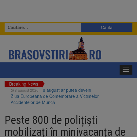
Caută
după:
Toggl
navig
Breaking News
8 august ar putea deveni
8 august 2026
Ziua Europeană de Comemorare a Victimelor
Accidentelor de Muncă
Am început demolarea
8 august 2026
fostului complex Duplex 91, de lângă Piața
Peste 800 de polițiști
Star
Ungaria renunță la apelul
8 august 2026
mobilizați în minivacanța de
pentru reducerea consumului de energie.