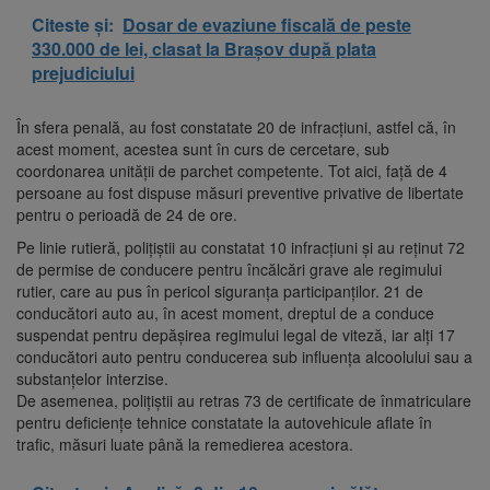
Citeste și:
Dosar de evaziune fiscală de peste
330.000 de lei, clasat la Brașov după plata
prejudiciului
În sfera penală, au fost constatate 20 de infracțiuni, astfel că, în
acest moment, acestea sunt în curs de cercetare, sub
coordonarea unității de parchet competente. Tot aici, față de 4
persoane au fost dispuse măsuri preventive privative de libertate
pentru o perioadă de 24 de ore.
Pe linie rutieră, polițiștii au constatat 10 infracțiuni și au reținut 72
de permise de conducere pentru încălcări grave ale regimului
rutier, care au pus în pericol siguranța participanților. 21 de
conducători auto au, în acest moment, dreptul de a conduce
suspendat pentru depășirea regimului legal de viteză, iar alți 17
conducători auto pentru conducerea sub influența alcoolului sau a
substanțelor interzise.
De asemenea, polițiștii au retras 73 de certificate de înmatriculare
pentru deficiențe tehnice constatate la autovehicule aflate în
trafic, măsuri luate până la remedierea acestora.