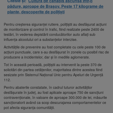
Citeste și:
Cultură de canabis ascunsă într-o
pădure, aproape de Brașov. Peste 17 kilograme de
plante, descoperite de polițiști
Pentru creșterea siguranței rutiere, polițiștii au desfășurat acțiuni
de monitorizare și control în trafic, fiind realizate peste 2400 de
testări, în vederea depistării conducătorilor auto aflați sub
influența alcoolului ori a substanțelor interzise.
Activitățile de prevenire au fost completate cu cele peste 100 de
acțiuni punctuale, care s-au desfășurat în zonele cu posibil risc de
producere a incidentelor, dar și în mediile aglomerate.
Tot în această perioadă, polițiștii au intervenit la peste 370 de
solicitări din partea cetățenilor, majoritatea dintre acestea fiind
sesizate prin Sistemul Național Unic pentru Apeluri de Urgență
112.
Pentru abaterile constatate, în cadrul tuturor activităților
desfășurate în județ, au fost aplicate aproape 750 de sancțiuni
contravenționale, în valoare de aproape 300.000 de lei, măsurile
sancționatorii având ca scop descurajarea comportamentelor ce
pot afecta siguranța comunității.