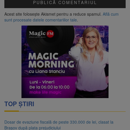
Acest site folosește Akismet pentru a reduce spamul.
Află cum
sunt procesate datele comentariilor tale
.
TOP ȘTIRI
Dosar de evaziune fiscală de peste 330.000 de lei, clasat la
Brașov după plata prejudiciului