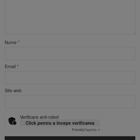
Nume
*
Email
*
Site web
Verificare anti-robot
Click pentru a începe verificarea
Friendly
Captcha ⇗