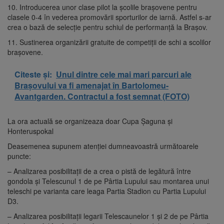
10. Introducerea unor clase pilot la școlile brașovene pentru
clasele 0-4 în vederea promovării sporturilor de iarnă. Astfel s-ar
crea o bază de selecție pentru schiul de performanță la Brașov.
11. Sustinerea organizării gratuite de competiții de schi a scolilor
brașovene.
Citeste și:
Unul dintre cele mai mari parcuri ale
Brașovului va fi amenajat în Bartolomeu-
Avantgarden. Contractul a fost semnat (FOTO)
La ora actuală se organizeaza doar Cupa Șaguna și
Honteruspokal
Deasemenea supunem atenției dumneavoastră următoarele
puncte:
– Analizarea posibilitații de a crea o pistă de legătură între
gondola și Telescunul 1 de pe Pârtia Lupului sau montarea unui
teleschi pe varianta care leaga Partia Stadion cu Partia Lupului
D3.
– Analizarea posibilitații legarii Telescaunelor 1 și 2 de pe Pârtia