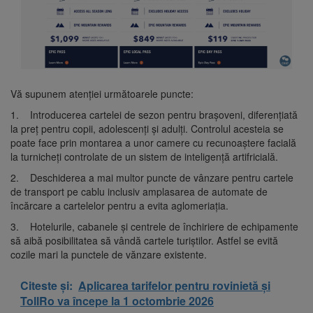
Vă supunem atenției următoarele puncte:
1. Introducerea cartelei de sezon pentru brașoveni, diferențiată
la preț pentru copii, adolescenți și adulți. Controlul acesteia se
poate face prin montarea a unor camere cu recunoaștere facială
la turnicheți controlate de un sistem de inteligență artifricială.
2. Deschiderea a mai multor puncte de vânzare pentru cartele
de transport pe cablu inclusiv amplasarea de automate de
încărcare a cartelelor pentru a evita aglomeriația.
3. Hotelurile, cabanele și centrele de închiriere de echipamente
să aibă posibilitatea să vândă cartele turiștilor. Astfel se evită
cozile mari la punctele de vănzare existente.
Citeste și:
Aplicarea tarifelor pentru rovinietă și
TollRo va începe la 1 octombrie 2026