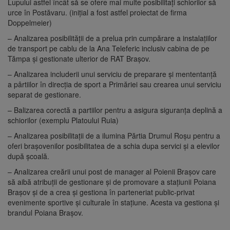
Lupului astfel încât să se ofere mai multe posibilitați schiorilor să
urce în Postăvaru. (inițial a fost astfel proiectat de firma
Doppelmeier)
– Analizarea posibilității de a prelua prin cumpărare a instalațiilor
de transport pe cablu de la Ana Teleferic inclusiv cabina de pe
Tămpa și gestionate ulterior de RAT Brașov.
– Analizarea includerii unui serviciu de preparare și mententanță
a pârtiilor în direcția de sport a Primăriei sau crearea unui serviciu
separat de gestionare.
– Balizarea corectă a partiilor pentru a asigura siguranța deplină a
schiorilor (exemplu Platoului Ruia)
– Analizarea posibilitații de a ilumina Părtia Drumul Roșu pentru a
oferi brașovenilor posibilitatea de a schia dupa servici și a elevilor
după școală.
– Analizarea creării unui post de manager al Poienii Brașov care
să aibă atribuții de gestionare și de promovare a stațiunii Poiana
Brașov și de a crea și gestiona în parteneriat public-privat
evenimente sportive și culturale în stațiune. Acesta va gestiona și
brandul Poiana Brașov.