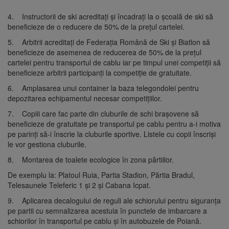
4. Instructorii de ski acreditați și încadrați la o școală de ski să
beneficieze de o reducere de 50% de la prețul cartelei.
5. Arbitrii acreditați de Federația Română de Ski și Biatlon să
beneficieze de asemenea de reducerea de 50% de la prețul
cartelei pentru transportul de cablu iar pe timpul unei competiții să
beneficieze arbitrii participanți la competiție de gratuitate.
6. Amplasarea unui container la baza telegondolei pentru
depozitarea echipamentul necesar competițiilor.
7. Copiii care fac parte din cluburile de schi brașovene să
beneficieze de gratuitate pe transportul pe cablu pentru a-i motiva
pe parinți să-i înscrie la cluburile sportive. Listele cu copii înscriși
le vor gestiona cluburile.
8. Montarea de toalete ecologice în zona părtiilor.
De exemplu la: Platoul Ruia, Partia Stadion, Părtia Bradul,
Telesaunele Teleferic 1 și 2 și Cabana Icpat.
9. Aplicarea decalogului de reguli ale schiorului pentru siguranța
pe partii cu semnalizarea acestuia în punctele de imbarcare a
schiorilor în transportul pe cablu și în autobuzele de Poiană.