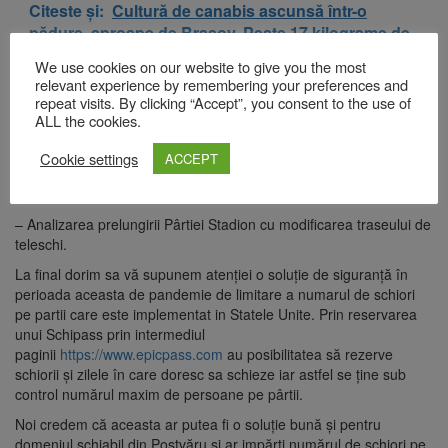
Citeste și:
Cultură de canabis ascunsă într-o
pădure, aproape de Brașov. Peste 17 kilograme de
plante, descoperite de polițiști
We use cookies on our website to give you the most
relevant experience by remembering your preferences and
repeat visits. By clicking “Accept”, you consent to the use of
– Analizarea reintroducerii în circuit a Pârtiei Slalom pentru
ALL the cookies.
competiții sportive, antrenamente și reintroducerea pârtiei cu
amenajarea necesară pentru practicarea schiul pe timp de vară.
Cookie settings
ACCEPT
– Analizarea reintroducerii unei piste de schi fond în Poiana de
Jos.
– Analizarea prelungirii Pârtiei Stadion cu modificarea traseului de
teleschi.
La final dorim sa vă supunem atenției o soluție de siguranță în
perioada aceasta de pandemie de limitare a numarul de schiori
pe partii care este implementat in Statele Unite. Prin reservarea
unui Schipass prin intermediul
paginii
https://www.epicpass.com
au posibilitatea să rezerve
schiorii și zilele în care doresc sa schieze iar astfel se ține sub
control numărul maxim de persoane pe pârtii.
Noi credem că aceasta ar putea fi o soluție bună și pentru
domeniul schiabil din Postvăru și ar impărți numărul de schiori pe