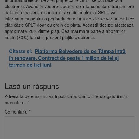
In următoarele 30 de zile, plățile către SPLT se pot face doar
electronic. Având in vedere lucrările de interconectare transmitere
date între casierii, dispecerat și sediu central al SPLT, va
informam ca pentru o perioada de o luna de zile se vor putea face
plăti către SPLT doar cu ordin de plata. Această decizie afectează
aproximativ 20% dintre plăți. Cea mai mare parte a abonatilor
noștri (80%) fac și in prezent plățile electronic.
Citeste și:
Platforma Belvedere de pe Tâmpa intră
în renovare. Contract de peste 1 milion de lei și
termen de trei luni
Lasă un răspuns
Adresa ta de email nu va fi publicată.
Câmpurile obligatorii sunt
marcate cu
*
Comentariu
*