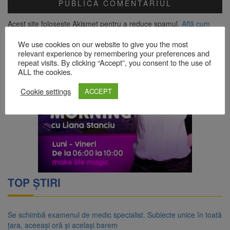
Acest site folosește Akismet pentru a reduce spamul.
Află cum
sunt procesate datele comentariilor tale
.
We use cookies on our website to give you the most
relevant experience by remembering your preferences and
repeat visits. By clicking “Accept”, you consent to the use of
ALL the cookies.
Cookie settings
ACCEPT
TOP ȘTIRI
Se schimbă examenul de medic specialist. Subiecte unice în toată
țara, aceeași oră și același barem