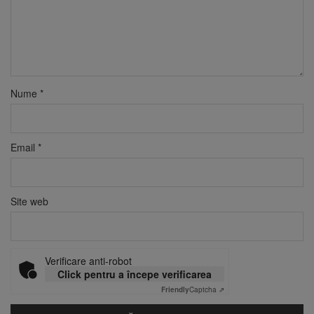
Nume
*
Email
*
Site web
Verificare anti-robot
Click pentru a începe verificarea
Friendly
Captcha ⇗