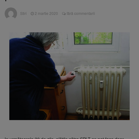
Nivelul Dunării a început să crească
Asociația Română pentru
8 august 2026
Stiri
2 martie 2020
fără commentarii
Iluminat cere reducerea luminii pe timpul
nopții, nu oprirea iluminatului public
Trafic blocat pe DN1E Brașov
7 august 2026
– Poiana Brașov după un accident. Două
persoane primesc îngrijiri medicale
Se schimbă examenul de
8 august 2026
medic specialist. Subiecte unice în toată țara,
aceeași oră și același barem