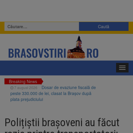
Caută
după:
Toggl
navig
Breaking News
Dosar de evaziune fiscală de
7 august 2026
peste 330.000 de lei, clasat la Brașov după
plata prejudiciului
Primăria Brașov amenință cu
7 august 2026
sistarea plăților către Brai-Cata și Comprest.
Polițiștii brașoveni au făcut
Motivul: platforme de gunoi neigienizate