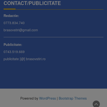
CONTACT/PUBLICITATE
Redactie:
0773.834.740
brasovstiri@gmail.com
Publicitate:
0743.519.669
publicitate [@] brasovstiri.ro
Powered by
WordPress
|
Bootstrap Themes