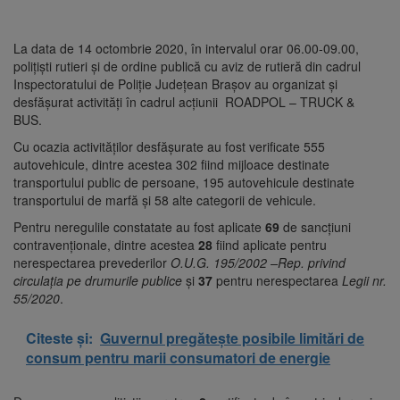
La data de 14 octombrie 2020, în intervalul orar 06.00-09.00,
polițiști rutieri și de ordine publică cu aviz de rutieră din cadrul
Inspectoratului de Poliție Județean Brașov au organizat și
desfășurat activități în cadrul acțiunii ROADPOL – TRUCK &
BUS.
Cu ocazia activităților desfășurate au fost verificate 555
autovehicule, dintre acestea 302 fiind mijloace destinate
transportului public de persoane, 195 autovehicule destinate
transportului de marfă și 58 alte categorii de vehicule.
Pentru neregulile constatate au fost aplicate
69
de sancțiuni
contravenționale, dintre acestea
28
fiind aplicate pentru
nerespectarea prevederilor
O.U.G. 195/2002 –Rep. privind
circulația pe drumurile publice
și
37
pentru nerespectarea
Legii nr.
55/2020
.
Citeste și:
Guvernul pregătește posibile limitări de
consum pentru marii consumatori de energie