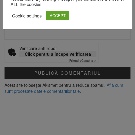
ALL the cookies.
Cookie settings
ACCEPT
Site web
Verificare anti-robot
Click pentru a începe verificarea
Friendly
Captcha ⇗
Acest site folosește Akismet pentru a reduce spamul.
Află cum
sunt procesate datele comentariilor tale
.