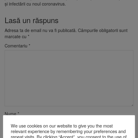
și infectării cu noul coronavirus.
Lasă un răspuns
Adresa ta de email nu va fi publicată.
Câmpurile obligatorii sunt
marcate cu
*
Comentariu
*
Nume
*
We use cookies on our website to give you the most
relevant experience by remembering your preferences and
repeat visits. By clicking “Accept”, you consent to the use of
Email
*