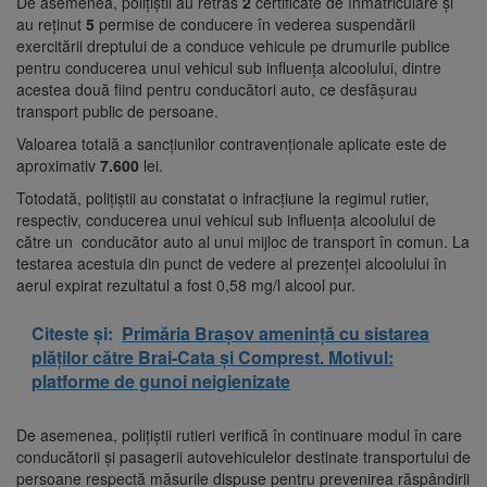
De asemenea, polițiștii au retras
2
certificate de înmatriculare și
au reținut
5
permise de conducere în vederea suspendării
exercitării dreptului de a conduce vehicule pe drumurile publice
pentru conducerea unui vehicul sub influența alcoolului, dintre
acestea două fiind pentru conducători auto, ce desfășurau
transport public de persoane.
Valoarea totală a sancțiunilor contravenționale aplicate este de
aproximativ
7.600
lei.
Totodată, polițiștii au constatat o infracțiune la regimul rutier,
respectiv, conducerea unui vehicul sub influența alcoolului de
către un conducător auto al unui mijloc de transport în comun. La
testarea acestuia din punct de vedere al prezenței alcoolului în
aerul expirat rezultatul a fost 0,58 mg/l alcool pur.
Citeste și:
Primăria Brașov amenință cu sistarea
plăților către Brai-Cata și Comprest. Motivul:
platforme de gunoi neigienizate
De asemenea, polițiștii rutieri verifică în continuare modul în care
conducătorii și pasagerii autovehiculelor destinate transportului de
persoane respectă măsurile dispuse pentru prevenirea răspândirii