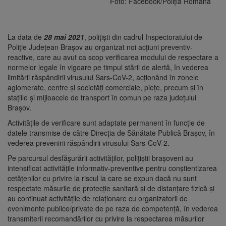
Foto: Facebook/Poliția Română
La data de
28 mai
2021
, polițiști din cadrul Inspectoratului de
Poliție Județean Brașov au organizat noi acțiuni preventiv-
reactive, care au avut ca scop verificarea modului de respectare a
normelor legale în vigoare pe timpul stării de alertă, în vederea
limitării răspândirii virusului Sars-CoV-2, acționând în zonele
aglomerate, centre și societăți comerciale, piețe, precum și în
stațiile și mijloacele de transport în comun pe raza județului
Brașov.
Activitățile de verificare sunt adaptate permanent în funcție de
datele transmise de către Direcția de Sănătate Publică Brașov, în
vederea prevenirii răspândirii virusului Sars-CoV-2.
Pe parcursul desfășurării activităților, polițiștii brașoveni au
intensificat activitățile informativ-preventive pentru conștientizarea
cetățenilor cu privire la riscul la care se expun dacă nu sunt
respectate măsurile de protecție sanitară și de distanțare fizică și
au continuat activitățile de relaționare cu organizatorii de
evenimente publice/private de pe raza de competență, în vederea
transmiterii recomandărilor cu privire la respectarea măsurilor