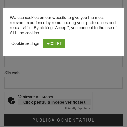
We use cookies on our website to give you the most
relevant experience by remembering your preferences and
repeat visits. By clicking “Accept”, you consent to the use of
Nume
*
ALL the cookies.
Cookie settings
ACCEPT
Email
*
Site web
Verificare anti-robot
Click pentru a începe verificarea
Friendly
Captcha ⇗