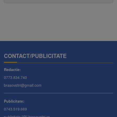
CONTACT/PUBLICITATE
Redactie:
0773.834.740
brasovstiri@gmail.com
Publicitate:
0743.519.669
publicitate [@] brasovstiri.ro