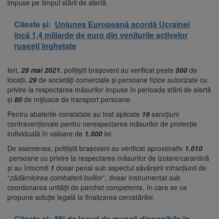
impuse pe timpul stării de alertă.
Citeste și:
Uniunea Europeană acordă Ucrainei
încă 1,4 miliarde de euro din veniturile activelor
rusești înghețate
Ieri,
28 mai 2021
, polițiștii brașoveni au verificat peste
500
de
locații,
29
de societăți comerciale și persoane fizice autorizate cu
privire la respectarea măsurilor impuse în perioada stării de alertă
și
80
de mijloace de transport persoane.
Pentru abaterile constatate au fost aplicate
19
sancțiuni
contravenționale pentru nerespectarea măsurilor de protecție
individuală în valoare de
1.500
lei.
De asemenea, polițiștii brașoveni au verificat aproximativ
1.010
persoane cu privire la respectarea măsurilor de izolare/carantină
și au întocmit
1
dosar penal sub aspectul săvârșirii infracțiunii de
“
zădărnicirea combaterii bolilor
”, dosar instrumentat sub
coordonarea unității de parchet competente, în care se va
propune soluție legală la finalizarea cercetărilor.
Citeste și:
Mii de locuri de muncă disponibile în