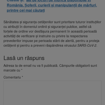
România. Șoferii, curierii și manipulanții de mărfuri,
printre cei mai căutați
Sănătatea și siguranța cetățenilor sunt prioritare tuturor instituțiilor
cu atribuții în domeniul ordinii și siguranței publice, astfel că
forțele de ordine vor desfășura permanent în această perioadă
activități de verificare și instruire cu privire la respectarea
prevederilor impuse pe perioada stării de alertă, pentru a proteja
cetățenii și pentru a preveni răspândirea virusului
SARS-CoV-2
.
Lasă un răspuns
Adresa ta de email nu va fi publicată.
Câmpurile obligatorii sunt
marcate cu
*
Comentariu
*