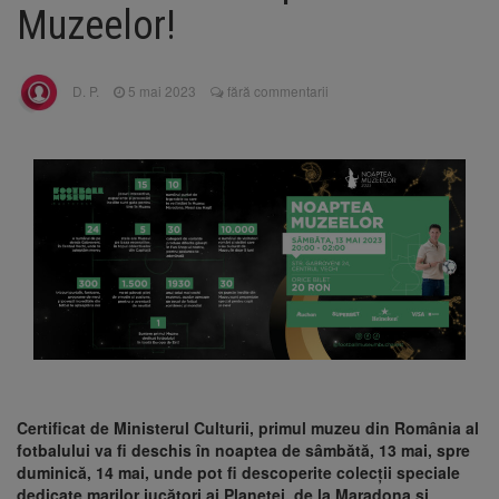
Nivelul Dunării a început să crească
Muzeelor!
Asociația Română pentru
8 august 2026
Iluminat cere reducerea luminii pe timpul
nopții, nu oprirea iluminatului public
D. P.
5 mai 2023
fără commentarii
Trafic blocat pe DN1E Brașov
7 august 2026
– Poiana Brașov după un accident. Două
persoane primesc îngrijiri medicale
Se schimbă examenul de
8 august 2026
medic specialist. Subiecte unice în toată țara,
aceeași oră și același barem
Certificat de Ministerul Culturii, primul muzeu din România al
fotbalului va fi deschis în noaptea de sâmbătă, 13 mai, spre
duminică, 14 mai, unde pot fi descoperite colecții speciale
dedicate marilor jucători ai Planetei, de la Maradona și