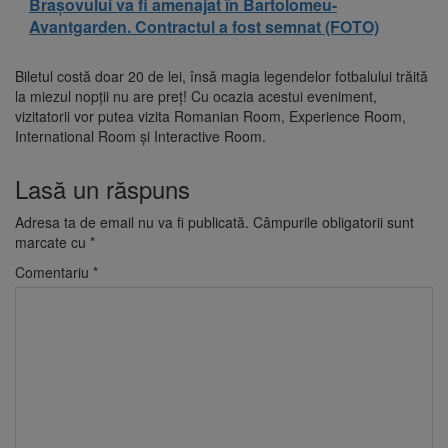
Brașovului va fi amenajat în Bartolomeu-
Avantgarden. Contractul a fost semnat (FOTO)
Biletul costă doar 20 de lei, însă magia legendelor fotbalului trăită
la miezul nopții nu are preț! Cu ocazia acestui eveniment,
vizitatorii vor putea vizita Romanian Room, Experience Room,
International Room și Interactive Room.
Lasă un răspuns
Adresa ta de email nu va fi publicată.
Câmpurile obligatorii sunt
marcate cu
*
Comentariu
*