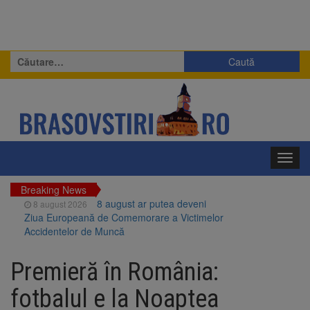
Caută
după:
Toggl
navig
Breaking News
8 august ar putea deveni
8 august 2026
Ziua Europeană de Comemorare a Victimelor
Accidentelor de Muncă
Am început demolarea
8 august 2026
fostului complex Duplex 91, de lângă Piața
Premieră în România:
Star
Ungaria renunță la apelul
8 august 2026
fotbalul e la Noaptea
pentru reducerea consumului de energie.