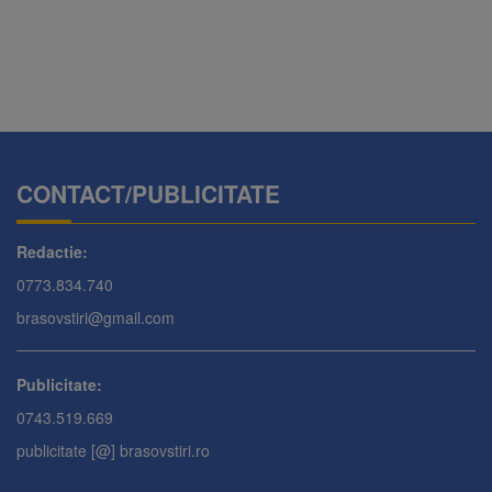
CONTACT/PUBLICITATE
Redactie:
0773.834.740
brasovstiri@gmail.com
Publicitate:
0743.519.669
publicitate [@] brasovstiri.ro