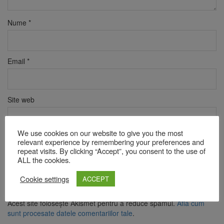
Nume
*
Email
*
Site web
We use cookies on our website to give you the most
relevant experience by remembering your preferences and
Verificare anti-robot
repeat visits. By clicking “Accept”, you consent to the use of
Click pentru a începe verificarea
ALL the cookies.
Friendly
Captcha ⇗
Cookie settings
ACCEPT
Acest site folosește Akismet pentru a reduce spamul.
Află cum
sunt procesate datele comentariilor tale
.