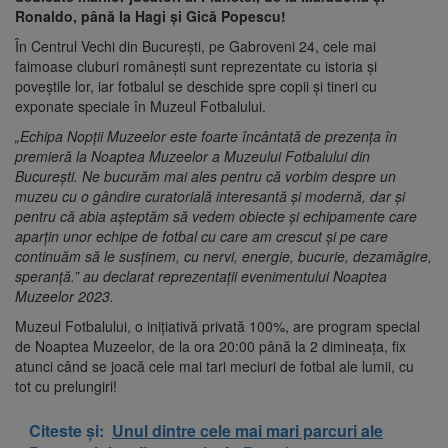
Ronaldo, până la Hagi și Gică Popescu!
În Centrul Vechi din București, pe Gabroveni 24, cele mai
faimoase cluburi românești sunt reprezentate cu istoria și
poveștile lor, iar fotbalul se deschide spre copii și tineri cu
exponate speciale în Muzeul Fotbalului.
„Echipa Nopții Muzeelor este foarte încântată de prezența în
premieră la Noaptea Muzeelor a Muzeului Fotbalului din
București. Ne bucurăm mai ales pentru că vorbim despre un
muzeu cu o gândire curatorială interesantă și modernă, dar și
pentru că abia așteptăm să vedem obiecte și echipamente care
aparțin unor echipe de fotbal cu care am crescut și pe care
continuăm să le susținem, cu nervi, energie, bucurie, dezamăgire,
speranță.” au declarat reprezentații evenimentului Noaptea
Muzeelor 2023.
Muzeul Fotbalului, o inițiativă privată 100%, are program special
de Noaptea Muzeelor, de la ora 20:00 până la 2 dimineața, fix
atunci când se joacă cele mai tari meciuri de fotbal ale lumii, cu
tot cu prelungiri!
Citeste și:
Unul dintre cele mai mari parcuri ale