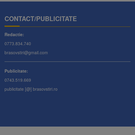
CONTACT/PUBLICITATE
Redactie:
0773.834.740
brasovstiri@gmail.com
Publicitate:
0743.519.669
publicitate [@] brasovstiri.ro