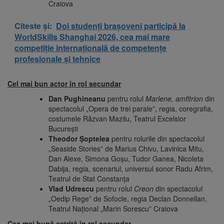
Craiova
Citeste și:
Doi studenți brașoveni participă la
WorldSkills Shanghai 2026, cea mai mare
competiție internațională de competențe
profesionale și tehnice
Cel mai bun actor în rol secundar
Dan Pughineanu
pentru rolul
Marlene, amfitrion
din
spectacolul „Opera de trei parale”, regia, coregrafia,
costumele Răzvan Mazilu, Teatrul Excelsior
București
Theodor Șoptelea
pentru rolurile din spectacolul
„Seaside Stories” de Marius Chivu, Lavinica Mitu,
Dan Alexe, Simona Goșu, Tudor Ganea, Nicoleta
Dabija, regia, scenariul, universul sonor Radu Afrim,
Teatrul de Stat Constanța
Vlad Udrescu
pentru rolul
Creon
din spectacolul
„Oedip Rege” de Sofocle, regia Declan Donnellan,
Teatrul Național „Marin Sorescu” Craiova
Cea mai bună actriţă în rol secundar