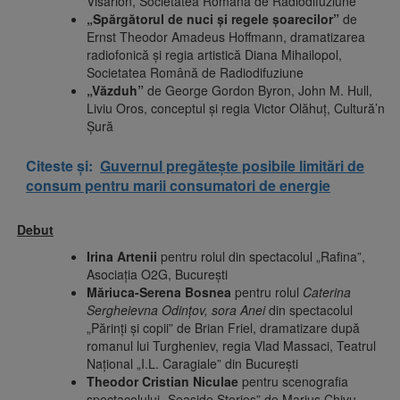
Visarion, Societatea Română de Radiodifuziune
„Spărgătorul de nuci şi regele şoarecilor”
de
Ernst Theodor Amadeus Hoffmann, dramatizarea
radiofonică şi regia artistică Diana Mihailopol,
Societatea Română de Radiodifuziune
„Văzduh”
de George Gordon Byron, John M. Hull,
Liviu Oros, conceptul și regia Victor Olăhuț, Cultură’n
Șură
Citeste și:
Guvernul pregătește posibile limitări de
consum pentru marii consumatori de energie
Debut
Irina Artenii
pentru rolul din spectacolul „Rafina”,
Asociația O2G, Bucureşti
Măriuca-Serena Bosnea
pentru rolul
Caterina
Sergheievna Odințov, sora Anei
din spectacolul
„Părinți și copii” de Brian Friel, dramatizare după
romanul lui Turgheniev, regia Vlad Massaci, Teatrul
Național „I.L. Caragiale” din București
Theodor Cristian Niculae
pentru scenografia
spectacolului „Seaside Stories” de Marius Chivu,