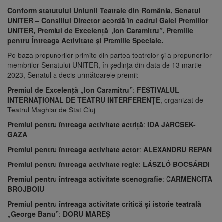
Conform statutului Uniunii Teatrale din România, Senatul
UNITER – Consiliul Director acordă în cadrul Galei Premiilor
UNITER, Premiul de Excelenţă „Ion Caramitru”, Premiile
pentru Întreaga Activitate şi Premiile Speciale.
Pe baza propunerilor primite din partea teatrelor şi a propunerilor
membrilor Senatului UNITER, în şedinţa din data de 13 martie
2023, Senatul a decis următoarele premii:
Premiul de Excelență „Ion Caramitru”
:
FESTIVALUL
INTERNAȚIONAL DE TEATRU INTERFERENȚE
, organizat de
Teatrul Maghiar de Stat Cluj
Premiul pentru întreaga activitate actriță
:
IDA JARCSEK-
GAZA
Premiul pentru întreaga activitate actor
:
ALEXANDRU REPAN
Premiul pentru întreaga activitate regie
:
LÁSZLÓ BOCSÁRDI
Premiul pentru întreaga activitate scenografie
:
CARMENCITA
BROJBOIU
Premiul pentru întreaga activitate critică și istorie teatrală
„George Banu”
:
DORU MAREȘ