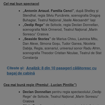
Cel mai bun spectacol
„Antonin Artaud. Familia Cenci”
, după Shelley și
Stendhal, regia Silviu Purcărete, scenografia Dragoș
Buhagiar, Teatrul Național „Vasile Alecsandri” Iași
„Oedip Rege”
de Sofocle, regia Declan Donnellan,
scenografia Nick Ormerod, Teatrul Național „Marin
Sorescu” Craiova
„Seaside Stories”
de Marius Chivu, Lavinica Mitu,
Dan Alexe, Simona Goșu, Tudor Ganea, Nicoleta
Dabija, Regia, scenariul, universul sonor Radu Afrim,
scenografia Theodor Cristian Niculae, Teatrul de Stat
Constanța
Citeste și:
Analiză: 8 din 10 pasageri călătoresc cu
bagaj de cabină
Cea mai bună regie (Premiul „Lucian Pintilie”)
Declan Donnellan
pentru regia spectacolului „Oedip
Rege” de Sofocle, Teatrul Naţional „Marin Sorescu”
Craiova