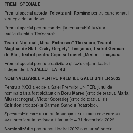
PREMII SPECIALE
Premiul special acordat
Televiziunii Române
pentru parteneriatul
strategic de 30 de ani
Premiul special pentru contribuția remarcabilă la viața
multiculturală a Timișoarei:
Teatrul Național „Mihai Eminescu” Timișoara, Teatrul
Maghiar de Stat „Csiky Gergely” Timișoara, Teatrul German
de Stat, Teatrul pentru Copii și Tineret „Merlin” Timișoara
Premiul special pentru creativitate și rezistență în teatrul
independent:
AUĂLEU TEATRU
NOMINALIZĂRILE PENTRU PREMIILE GALEI UNITER 2023
Pentru a XXXI-a ediție a Galei Premiilor UNITER, juriul de
nominalizări a fost alcătuit din
Doru Mareș
(critic de teatru),
Maria
Miu
(scenograf),
Victor Scoradeț
(critic de teatru),
Iris
Spiridon
(regizor) și
Carmen Stanciu
(teatrolog).
Spectacolele care au intrat în atenţia juriului sunt cele care au
avut premiera în perioada 1 ianuarie – 31 decembrie 2022.
Nominalizările
pentru anul teatral 2022 sunt următoarele: