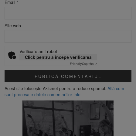
Email
*
Site web
Verificare anti-robot
Click pentru a începe verificarea
Friendly
Captcha ⇗
Acest site folosește Akismet pentru a reduce spamul.
Află cum
sunt procesate datele comentariilor tale
.