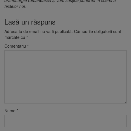
dramaturgie românească și vom susține punerea în scenă a
textelor noi.
Lasă un răspuns
Adresa ta de email nu va fi publicată.
Câmpurile obligatorii sunt
marcate cu
*
Comentariu
*
Nume
*