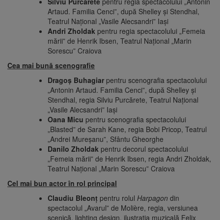
Silviu Purcărete
pentru regia spectacolului „Antonin
Artaud. Familia Cenci”, după Shelley și Stendhal,
Teatrul Naţional „Vasile Alecsandri” Iaşi
Andri Zholdak
pentru regia spectacolului „Femeia
mării” de Henrik Ibsen, Teatrul Naţional „Marin
Sorescu” Craiova
Cea mai bună scenografie
Dragoș Buhagiar
pentru scenografia spectacolului
„Antonin Artaud. Familia Cenci”, după Shelley și
Stendhal, regia Silviu Purcărete, Teatrul Naţional
„Vasile Alecsandri” Iaşi
Oana Micu
pentru scenografia spectacolului
„Blasted” de Sarah Kane, regia Bobi Pricop, Teatrul
„Andrei Mureșanu”, Sfântu Gheorghe
Danilo Zholdak
pentru decorul spectacolului
„Femeia mării” de Henrik Ibsen, regia Andri Zholdak,
Teatrul Naţional „Marin Sorescu” Craiova
Cel mai bun actor în rol principal
Claudiu Bleonț
pentru rolul
Harpagon
din
spectacolul „Avarul” de Molière, regia, versiunea
scenică, lighting design, ilustrația muzicală Felix