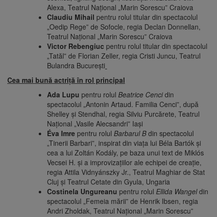
Alexa, Teatrul Național „Marin Sorescu” Craiova
Claudiu Mihail
pentru rolul titular din spectacolul
„Oedip Rege” de Sofocle, regia Declan Donnellan,
Teatrul Național „Marin Sorescu” Craiova
Victor Rebengiuc
pentru rolul titular din spectacolul
„Tatăl” de Florian Zeller, regia Cristi Juncu, Teatrul
Bulandra București
Cea mai bună actriţă în rol principal
Ada Lupu
pentru rolul
Beatrice Cenci
din
spectacolul „Antonin Artaud. Familia Cenci”, după
Shelley și Stendhal, regia Silviu Purcărete, Teatrul
Naţional „Vasile Alecsandri” Iaşi
Éva Imre
pentru rolul
Barbarul B
din spectacolul
„Tinerii Barbari”, inspirat din viața lui Béla Bartók și
cea a lui Zoltán Kodály, pe baza unui text de Miklós
Vecsei H. și a improvizațiilor ale echipei de creație,
regia Attila Vidnyánszky Jr., Teatrul Maghiar de Stat
Cluj și Teatrul Cetate din Gyula, Ungaria
Costinela Ungureanu
pentru rolul
Ellida Wangel
din
spectacolul „Femeia mării” de Henrik Ibsen, regia
Andri Zholdak, Teatrul Naţional „Marin Sorescu”