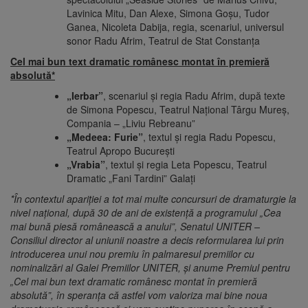
Lavinica Mitu, Dan Alexe, Simona Goșu, Tudor
Ganea, Nicoleta Dabija, regia, scenariul, universul
sonor Radu Afrim, Teatrul de Stat Constanța
Cel mai bun text dramatic românesc montat în premieră
absolută*
„Ierbar”
, scenariul și regia Radu Afrim, după texte
de Simona Popescu, Teatrul Naţional Târgu Mureș,
Compania – „Liviu Rebreanu”
„Medeea: Furie”
, textul și regia Radu Popescu,
Teatrul Apropo București
„Vrabia”
, textul și regia Leta Popescu, Teatrul
Dramatic „Fani Tardini” Galați
*În contextul apariției a tot mai multe concursuri de dramaturgie la
nivel național, după 30 de ani de existență a programului „Cea
mai bună piesă românească a anului”, Senatul UNITER –
Consiliul director al uniunii noastre a decis reformularea lui prin
introducerea unui nou premiu în palmaresul premiilor cu
nominalizări al Galei Premiilor UNITER, și anume Premiul pentru
„Cel mai bun text dramatic românesc montat în premieră
absolută”, în speranța că astfel vom valoriza mai bine noua