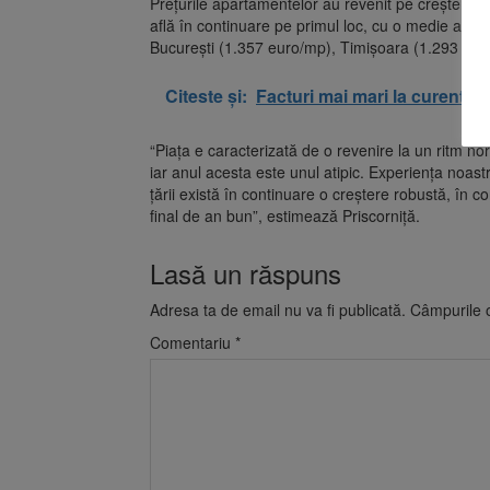
Prețurile apartamentelor au revenit pe creștere în
află în continuare pe primul loc, cu o medie a pr
București (1.357 euro/mp), Timișoara (1.293 eur
Citeste și:
Facturi mai mari la curent di
“Piața e caracterizată de o revenire la un ritm no
iar anul acesta este unul atipic. Experiența noas
țării există în continuare o creștere robustă, în 
final de an bun”, estimează Priscorniță.
Lasă un răspuns
Adresa ta de email nu va fi publicată.
Câmpurile o
Comentariu
*