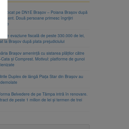
fic blocat pe DN1E Brașov – Poiana Brașov după
ccident. Două persoane primesc îngrijiri
icale
r de evaziune fiscală de peste 330.000 de lei,
at la Brașov după plata prejudiciului
ăria Brașov amenință cu sistarea plăților către
-Cata și Comprest. Motivul: platforme de gunoi
ienizate
irile Duplex de lângă Piața Star din Brașov au
t demolate
tforma Belvedere de pe Tâmpa intră în renovare.
ract de peste 1 milion de lei și termen de trei