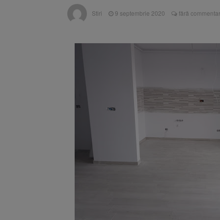
Unul dint
7 august 2026
Stiri
9 septembrie 2020
fără commentar
fost semnat (FOTO)
Trafic bl
7 august 2026
medicale