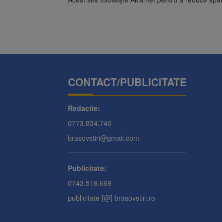
CONTACT/PUBLICITATE
Redactie:
0773.834.740
brasovstiri@gmail.com
Publicitate:
0743.519.669
publicitate [@] brasovstiri.ro