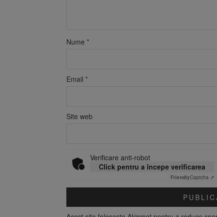
Nume
*
Email
*
Site web
Verificare anti-robot
Click pentru a începe verificarea
Friendly
Captcha ⇗
Acest site folosește Akismet pentru a reduce sp