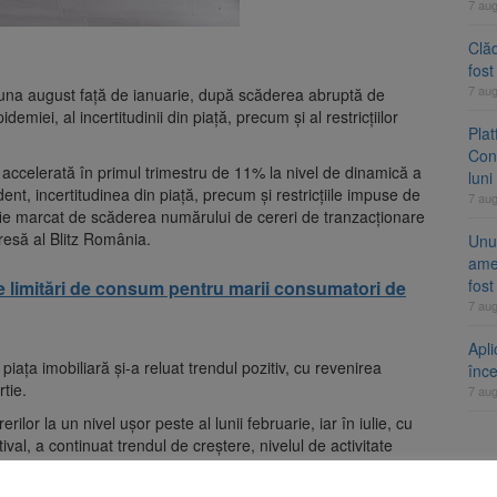
7 au
Clăd
fos
7 au
luna august față de ianuarie, după scăderea abruptă de
demiei, al incertitudinii din piață, precum și al restricțiilor
Pla
Cont
accelerată în primul trimestru de 11% la nivel de dinamică a
luni
ent, incertitudinea din piață, precum și restricțiile impuse de
7 au
ă fie marcat de scăderea numărului de cereri de tranzacționare
resă al Blitz România.
Unul
ame
fos
e limitări de consum pentru marii consumatori de
7 au
Apli
, piața imobiliară și-a reluat trendul pozitiv, cu revenirea
înc
rtie.
7 au
rilor la un nivel ușor peste al lunii februarie, iar în iulie, cu
val, a continuat trendul de creștere, nivelul de activitate
miei”, declară Cătălin Priscorniță, CEO Blitz România.
A