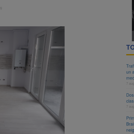
re cele mai mari parcuri ale Brașovului va fi amenajat în Bartolomeu-A
ii
ocat pe DN1E Brașov – Poiana Brașov după un accident. Două persoane p
TO
Tra
un a
med
7 au
Dosa
clas
7 au
Prim
Brai
neig