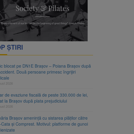
vantgarden. Contractul a
rimesc îngrijiri
P ȘTIRI
fic blocat pe DN1E Brașov – Poiana Brașov după
ccident. Două persoane primesc îngrijiri
icale
gust 2026
r de evaziune fiscală de peste 330.000 de lei,
at la Brașov după plata prejudiciului
gust 2026
ăria Brașov amenință cu sistarea plăților către
-Cata și Comprest. Motivul: platforme de gunoi
ienizate