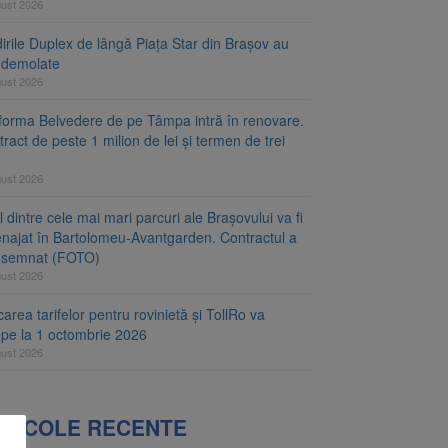
gust 2026
irile Duplex de lângă Piața Star din Brașov au
t demolate
gust 2026
tforma Belvedere de pe Tâmpa intră în renovare.
ract de peste 1 milion de lei și termen de trei
gust 2026
 dintre cele mai mari parcuri ale Brașovului va fi
najat în Bartolomeu-Avantgarden. Contractul a
t semnat (FOTO)
gust 2026
carea tarifelor pentru rovinietă și TollRo va
epe la 1 octombrie 2026
gust 2026
RTICOLE RECENTE