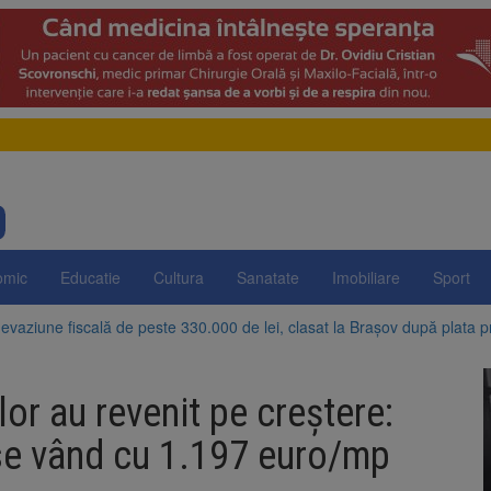
omic
Educatie
Cultura
Sanatate
Imobiliare
Sport
evaziune fiscală de peste 330.000 de lei, clasat la Brașov după plata pr
Brașov amenință cu sistarea plăților către Brai-Cata și Comprest. Motiv
or au revenit pe creștere:
 Duplex de lângă Piața Star din Brașov au fost demolate
 se vând cu 1.197 euro/mp
 Belvedere de pe Tâmpa intră în renovare. Contract de peste 1 milion de