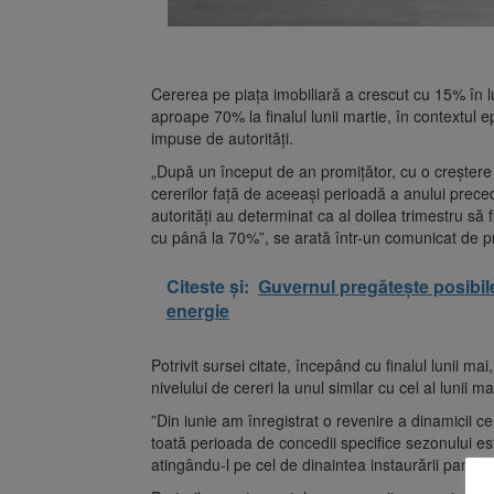
Cererea pe piața imobiliară a crescut cu 15% în 
aproape 70% la finalul lunii martie, în contextul epi
impuse de autorități.
„După un început de an promițător, cu o creștere 
cererilor față de aceeași perioadă a anului preced
autorități au determinat ca al doilea trimestru s
cu până la 70%”, se arată într-un comunicat de p
Citeste și:
Guvernul pregătește posibil
energie
Potrivit sursei citate, începând cu finalul lunii mai
nivelului de cereri la unul similar cu cel al lunii ma
”Din iunie am înregistrat o revenire a dinamicii cere
toată perioada de concedii specifice sezonului esti
atingându-l pe cel de dinaintea instaurării pande