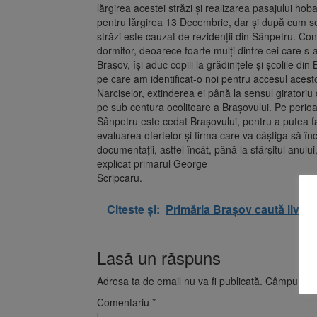
lărgirea acestei străzi şi realizarea pasajului hob
pentru lărgirea 13 Decembrie, dar şi după cum se 
străzi este cauzat de rezidenţii din Sânpetru. Con
dormitor, deoarece foarte mulţi dintre cei care s-a
Braşov, îşi aduc copiii la grădiniţele şi şcolile din 
pe care am identificat-o noi pentru accesul acest
Narciselor, extinderea ei până la sensul giratoriu
pe sub centura ocolitoare a Braşovului. Pe perioada
Sânpetru este cedat Braşovului, pentru a putea 
evaluarea ofertelor şi firma care va câştiga să î
documentaţii, astfel încât, până la sfârşitul anul
explicat primarul George
Scripcaru.
Citeste și:
Primăria Brașov caută livrato
Lasă un răspuns
Adresa ta de email nu va fi publicată.
Câmpurile o
Comentariu
*