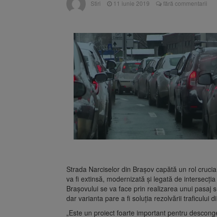
Stiri
11 iunie 2019
fără commentarii
Strada Narciselor din Braşov capătă un rol crucial î
va fi extinsă, modernizată şi legată de intersecţ
Braşovului se va face prin realizarea unui pasaj s
dar varianta pare a fi soluţia rezolvării traficului d
„Este un proiect foarte important pentru desconge