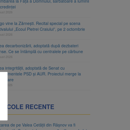
imbarea la Față a Domnului, sărbătoare a luminii
 credinței
gust 2026
o vine la Zărnești. Recital special pe scena
ivalului „Ecoul Pietrei Craiului”, pe 2 octombrie
gust 2026
ea decarbonizării, adoptată după dezbateri
inse. Ce se întâmplă cu centralele pe cărbune
gust 2026
a integrității, adoptată de Senat cu
ndamentele PSD și AUR. Proiectul merge la
mulgare
gust 2026
RTICOLE RECENTE
area de pe Valea Cetății din Râșnov va fi