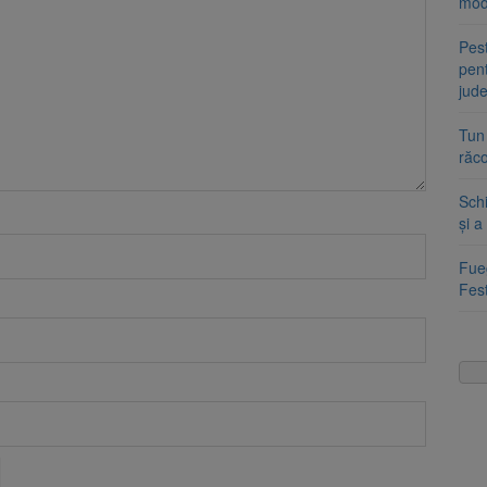
mod
Pest
pent
jud
Tun
răco
Sch
și a
Fueg
Fest