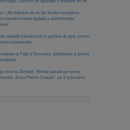
ernizată. Contract de aproape 6 milioane de lei
e 1,88 milioane de lei din fonduri europene
ru transformarea digitală a administrației
ețene
 de zăpadă transformat în perdea de apă, pentru
rirea brașovenilor
imbarea la Față a Domnului, sărbătoare a luminii
 credinței
o vine la Zărnești. Recital special pe scena
ivalului „Ecoul Pietrei Craiului”, pe 2 octombrie