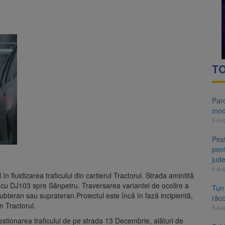
TO
Parc
mod
6 au
Pest
pent
jud
6 au
n fluidizarea traficului din cartierul Tractorul. Strada amintită
ia cu DJ103 spre Sânpetru. Traversarea variantei de ocolire a
Tun
ubteran sau suprateran.Proiectul este încă în fază incipientă,
răco
in Tractorul.
6 au
stionarea traficului de pe strada 13 Decembrie, alături de