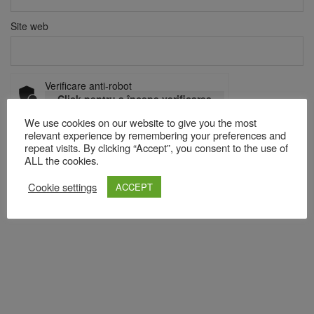
Site web
Verificare anti-robot
Click pentru a începe verificarea
Friendly
Captcha ⇗
We use cookies on our website to give you the most
relevant experience by remembering your preferences and
repeat visits. By clicking “Accept”, you consent to the use of
ALL the cookies.
Acest site folosește Akismet pentru a reduce spamul.
Află cum
sunt procesate datele comentariilor tale
.
Cookie settings
ACCEPT