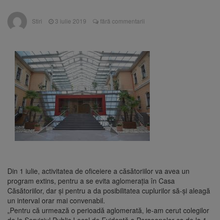
are loc între 14 și 16 august
Uniunea Europeană acordă
6 august 2026
Stiri
3 iulie 2019
fără commentarii
Ucrainei încă 1,4 miliarde de euro din
veniturile activelor rusești înghețate
Motorina a ajuns la 11,68 lei
6 august 2026
în unele benzinării
Fuego vine la Zărnești.
6 august 2026
Recital special pe scena Festivalului „Ecoul
Pietrei Craiului”, pe 2 octombrie
Din 1 iulie, activitatea de oficeiere a căsătoriilor va avea un
program extins, pentru a se evita aglomerația în Casa
Căsătoriilor, dar și pentru a da posibilitatea cuplurilor să-și aleagă
un interval orar mai convenabil.
„Pentru că urmează o perioadă aglomerată, le-am cerut colegilor