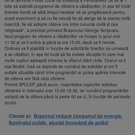
de la Serviciul Public Local de Evidență a Persoanelor ca de la 1
iulie să extindă programul de oficiere a căsătoriilor, în așa fel încât
tinerele familii să aibă timpul necesar să se pregătească pentru
acest eveniment și să nu fie nevoiți fie să alerge de la starea civilă
biserică, fie să aștepte câteva ore între cununia civilă și cea
religioasă“, a precizat primarul Brașovului George Scripcaru.
Noul program de oficiere a căsătoriilor va începe în jurul orei
11.00 și va fi extins și până la ora 15.00, dacă va fi nevoie.
Ordinea va fi stabilită în funcție de solicitările tinerilor ce urmează
a se căsători, în așa fel încât să fie evitate situațiile în care mai
multe cupluri așteaptă intrarea la ofițerul stării civile. Orarul va fi
mai flexibil, însă va depinde de numărul de solicitări și vor fi
evitate situațiile când între programări ar putea apărea intervale
de câteva ore fără nicio oficiere.
Potrivit SPCLEP, până acum, majoritatea cuplurilor solicitau
oficierea în intervalul orar 10.00-12.30, iar numărul programărilor
variază de la câteva până la peste 60 pe zi, în funcție de perioada
anului.
Citeste și:
Brașovul reduce consumul de energie.
Iluminatul public, ajustat începând de astăzi