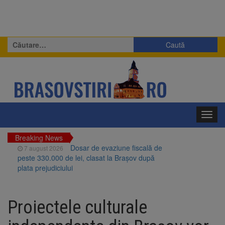
Caută
după:
Toggl
navig
Breaking News
Dosar de evaziune fiscală de
7 august 2026
peste 330.000 de lei, clasat la Brașov după
plata prejudiciului
Primăria Brașov amenință cu
7 august 2026
sistarea plăților către Brai-Cata și Comprest.
Proiectele culturale
Motivul: platforme de gunoi neigienizate