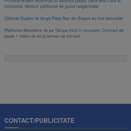
Primăria Brașov amenință cu sistarea plăților către Brai-Cata și
Comprest. Motivul: platforme de gunoi neigienizate
Clădirile Duplex de lângă Piața Star din Brașov au fost demolate
Platforma Belvedere de pe Tâmpa intră în renovare. Contract de
peste 1 milion de lei și termen de trei luni
CONTACT/PUBLICITATE