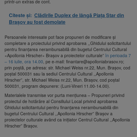
printr-un extras de cont.
Citeste și:
Clădirile Duplex de lângă Piața Star din
Brașov au fost demolate
Persoanele interesate pot face propuneri de modificare și
completare a proiectului privind aprobarea ,,Ghidului solicitantului
pentru finanțarea nerambursabilă din bugetul Centrului Cultural
«Apollonia Hirscher» Brașov a proiectelor culturale”
în perioada 7
– 16 iulie, ora 14.00
, pe e-mail: finantare@apolloniabrasov.ro;
prin poștă, pe adresa: str. Michael Weiss nr.22, Mun. Brașov, cod
poștal 500031 sau la sediul Centrului Cultural ,,Apollonia
Hirscher”, str. Michael Weiss nr.22, Mun. Brașov, cod poștal
500031, program depunere: (Luni-Vineri 11.00-14.00).
Materialele transmise vor purta mențiunea – Propuneri privind
proiectul de hotărâre al Consiliului Local privind aprobarea
Ghidului solicitantului pentru finanțarea nerambursabilă din
bugetul Centrului Cultural ,,Apollonia Hirscher” Brașov a
proiectelor culturale având ca inițiator Centrul Cultural ,,Apollonia
Hirscher” Brașov.