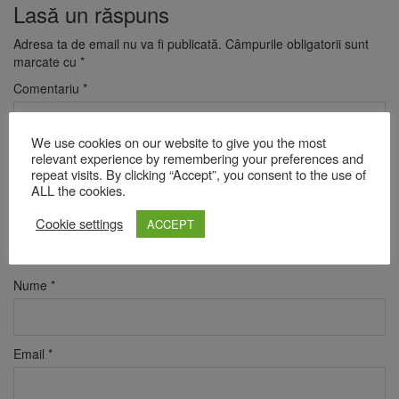
Lasă un răspuns
Adresa ta de email nu va fi publicată.
Câmpurile obligatorii sunt
marcate cu
*
Comentariu
*
We use cookies on our website to give you the most
relevant experience by remembering your preferences and
repeat visits. By clicking “Accept”, you consent to the use of
ALL the cookies.
Cookie settings
ACCEPT
Nume
*
Email
*