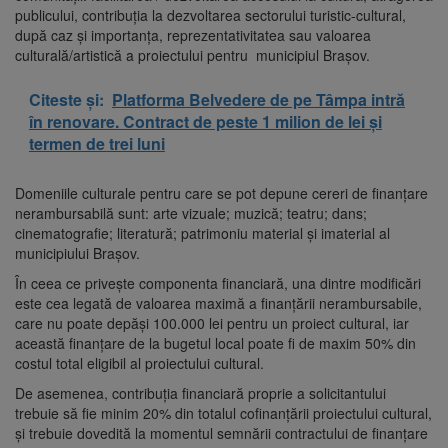
publicului, contribuția la dezvoltarea sectorului turistic-cultural,
după caz și importanța, reprezentativitatea sau valoarea
culturală/artistică a proiectului pentru municipiul Brașov.
Citeste și:
Platforma Belvedere de pe Tâmpa intră
în renovare. Contract de peste 1 milion de lei și
termen de trei luni
Domeniile culturale pentru care se pot depune cereri de finanțare
nerambursabilă sunt: arte vizuale; muzică; teatru; dans;
cinematografie; literatură; patrimoniu material și imaterial al
municipiului Brașov.
În ceea ce privește componenta financiară, una dintre modificări
este cea legată de valoarea maximă a finanțării nerambursabile,
care nu poate depăși 100.000 lei pentru un proiect cultural, iar
această finanțare de la bugetul local poate fi de maxim 50% din
costul total eligibil al proiectului cultural.
De asemenea, contribuția financiară proprie a solicitantului
trebuie să fie minim 20% din totalul cofinanțării proiectului cultural,
și trebuie dovedită la momentul semnării contractului de finanțare