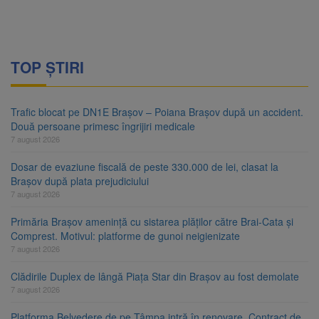
TOP ȘTIRI
Trafic blocat pe DN1E Brașov – Poiana Brașov după un accident.
Două persoane primesc îngrijiri medicale
7 august 2026
Dosar de evaziune fiscală de peste 330.000 de lei, clasat la
Brașov după plata prejudiciului
7 august 2026
Primăria Brașov amenință cu sistarea plăților către Brai-Cata și
Comprest. Motivul: platforme de gunoi neigienizate
7 august 2026
Clădirile Duplex de lângă Piața Star din Brașov au fost demolate
7 august 2026
Platforma Belvedere de pe Tâmpa intră în renovare. Contract de