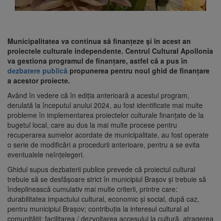
Municipalitatea va continua să finanțeze și în acest an
proiectele culturale independente. Centrul Cultural Apollonia
va gestiona programul de finanțare, astfel că a pus în
dezbatere publică
propunerea pentru noul ghid de finanțare
a acestor proiecte.
Având în vedere că în ediția anterioară a acestui program,
derulată la începutul anului 2024, au fost identificate mai multe
probleme în implementarea proiectelor culturale finanțate de la
bugetul local, care au dus la mai multe procese pentru
recuperarea sumelor acordate de municipalitate, au fost operate
o serie de modificări a procedurii anterioare, pentru a se evita
eventualele neînțelegeri.
Ghidul supus dezbaterii publice prevede că proiectul cultural
trebuie să se desfășoare strict în municipiul Brașov și trebuie să
îndeplinească cumulativ mai multe criterii, printre care:
durabilitatea impactului cultural, economic și social, după caz,
pentru municipiul Brașov; contribuția la interesul cultural al
comunității: facilitarea / dezvoltarea accesului la cultură, atragerea