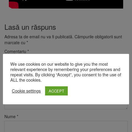
Lasă un răspuns
Adresa ta de email nu va fi publicată.
Câmpurile obligatorii sunt
marcate cu
*
Comentariu
*
We use cookies on our website to give you the most
relevant experience by remembering your preferences and
repeat visits. By clicking “Accept”, you consent to the use of
ALL the cookies.
Cookie settings
ACCEPT
Nume
*