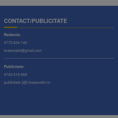
CONTACT/PUBLICITATE
Redactie:
0773.834.740
brasovstiri@gmail.com
Publicitate:
0743.519.669
publicitate [@] brasovstiri.ro