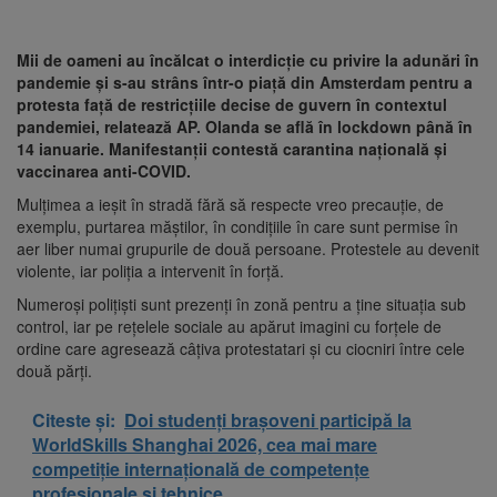
Mii de oameni au încălcat o interdicţie cu privire la adunări în
pandemie şi s-au strâns într-o piaţă din Amsterdam pentru a
protesta faţă de restricţiile decise de guvern în contextul
pandemiei, relatează AP. Olanda se află în lockdown până în
14 ianuarie. Manifestanții contestă carantina națională și
vaccinarea anti-COVID.
Mulțimea a ieșit în stradă fără să respecte vreo precauție, de
exemplu, purtarea măștilor, în condițiile în care sunt permise în
aer liber numai grupurile de două persoane. Protestele au devenit
violente, iar poliția a intervenit în forță.
Numeroşi poliţişti sunt prezenţi în zonă pentru a ţine situaţia sub
control, iar pe rețelele sociale au apărut imagini cu forţele de
ordine care agresează câţiva protestatari şi cu ciocniri între cele
două părţi.
Citeste și:
Doi studenți brașoveni participă la
WorldSkills Shanghai 2026, cea mai mare
competiție internațională de competențe
profesionale și tehnice