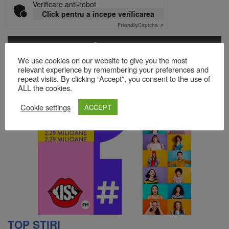
Verificare anti-robot
Click pentru a începe verificarea
Friendly
Captcha ⇗
We use cookies on our website to give you the most
Acest site folosește Akismet pentru a reduce spamul.
Află cum
relevant experience by remembering your preferences and
sunt procesate datele comentariilor tale
.
repeat visits. By clicking “Accept”, you consent to the use of
ALL the cookies.
Cookie settings
ACCEPT
TOP ȘTIRI