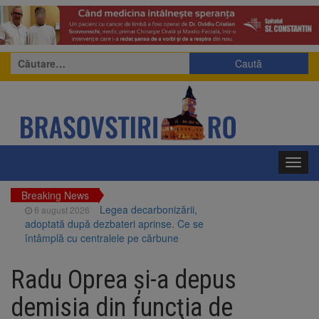
Caută
după:
Toggl
navig
Breaking News
Legea decarbonizării,
6 august 2026
adoptată după dezbateri aprinse. Ce se
întâmplă cu centralele pe cărbune
Legea integrității, adoptată
6 august 2026
de Senat cu amendamentele PSD și AUR.
Radu Oprea şi-a depus
Proiectul merge la promulgare
Artiști din SUA și Cuba vin la
6 august 2026
demisia din funcţia de
Brașov Jazz & Blues Festival. Ediția a 14-a