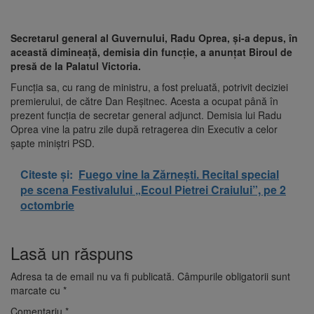
Secretarul general al Guvernului, Radu Oprea, şi-a depus, în
această dimineaţă, demisia din funcţie, a anunţat Biroul de
presă de la Palatul Victoria.
Funcţia sa, cu rang de ministru, a fost preluată, potrivit deciziei
premierului, de către Dan Reşitnec. Acesta a ocupat până în
prezent funcţia de secretar general adjunct. Demisia lui Radu
Oprea vine la patru zile după retragerea din Executiv a celor
şapte miniştri PSD.
Citeste și:
Fuego vine la Zărnești. Recital special
pe scena Festivalului „Ecoul Pietrei Craiului”, pe 2
octombrie
Lasă un răspuns
Adresa ta de email nu va fi publicată.
Câmpurile obligatorii sunt
marcate cu
*
Comentariu
*