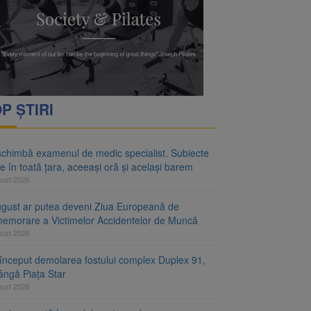
rimesc îngrijiri
oră și același barem
P ȘTIRI
schimbă examenul de medic specialist. Subiecte
e în toată țara, aceeași oră și același barem
gust 2026
ugust ar putea deveni Ziua Europeană de
emorare a Victimelor Accidentelor de Muncă
gust 2026
început demolarea fostului complex Duplex 91,
ângă Piața Star
gust 2026