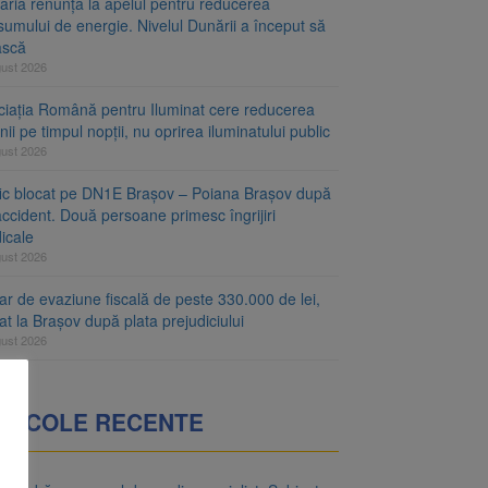
aria renunță la apelul pentru reducerea
umului de energie. Nivelul Dunării a început să
ască
gust 2026
ciația Română pentru Iluminat cere reducerea
nii pe timpul nopții, nu oprirea iluminatului public
gust 2026
fic blocat pe DN1E Brașov – Poiana Brașov după
ccident. Două persoane primesc îngrijiri
icale
gust 2026
r de evaziune fiscală de peste 330.000 de lei,
at la Brașov după plata prejudiciului
gust 2026
RTICOLE RECENTE