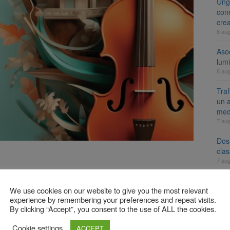
Ung
cons
cre
8 au
Aso
lumi
8 au
Tra
un a
med
7 au
Dosa
clas
7 au
ește un eveniment de excepție din cadrul IConArts 2025: un
 tinerilor artiști și rafinamentul invitaților speciali – soprana
We use cookies on our website to give you the most relevant
A
experience by remembering your preferences and repeat visits.
By clicking “Accept”, you consent to the use of ALL the cookies.
ssului și farmecul unei seri dedicate muzicii de calitate.
Cookie settings
ACCEPT
Brașov sau online:
bilet.ro
.