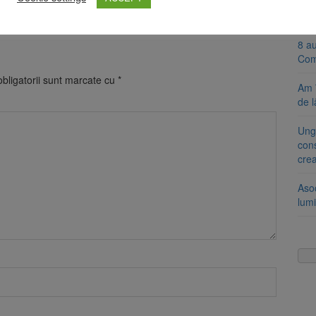
Se 
unic
i Brașov și Consiliul Local Brașov.
8 a
Com
bligatorii sunt marcate cu
*
Am 
de l
Ung
cons
cre
Aso
lumi