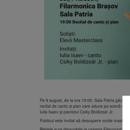
Pe 8 august, de la ora 19:00, Sala Patria găzdui
recital de canto și pian care aduce pe scenă energia
Iulia Isaev și pianistul Csíky Boldizsár Jr.
Publicul este invitat să descopere vocile mastercla
Biletele sunt disponibile la casieria Filarmonicii 