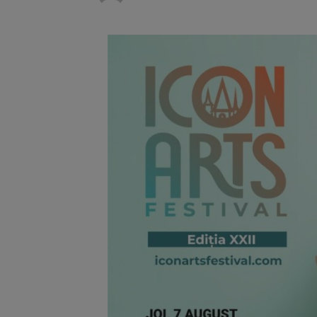
Trafic bl
7 august 2026
medicale
Se schimb
8 august 2026