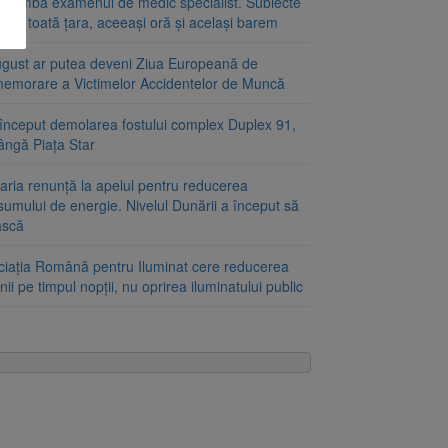
schimbă examenul de medic specialist. Subiecte
e în toată țara, aceeași oră și același barem
ugust ar putea deveni Ziua Europeană de
emorare a Victimelor Accidentelor de Muncă
început demolarea fostului complex Duplex 91,
ângă Piața Star
aria renunță la apelul pentru reducerea
umului de energie. Nivelul Dunării a început să
ască
ciația Română pentru Iluminat cere reducerea
nii pe timpul nopții, nu oprirea iluminatului public