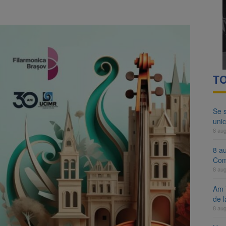
ocat pe DN1E Brașov – Poiana Brașov după un accident. Două persoane p
ă examenul de medic specialist. Subiecte unice în toată țara, aceeași 
TO
Se 
unic
8 au
8 a
Com
8 au
Am 
de l
8 au