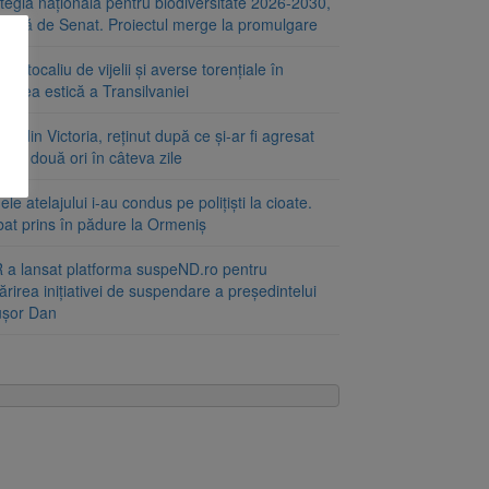
tegia națională pentru biodiversitate 2026-2030,
ptată de Senat. Proiectul merge la promulgare
portocaliu de vijelii și averse torențiale în
tatea estică a Transilvaniei
at din Victoria, reținut după ce și-ar fi agresat
a de două ori în câteva zile
le atelajului i-au condus pe polițiști la cioate.
bat prins în pădure la Ormeniș
 a lansat platforma suspeND.ro pentru
rirea inițiativei de suspendare a președintelui
ușor Dan