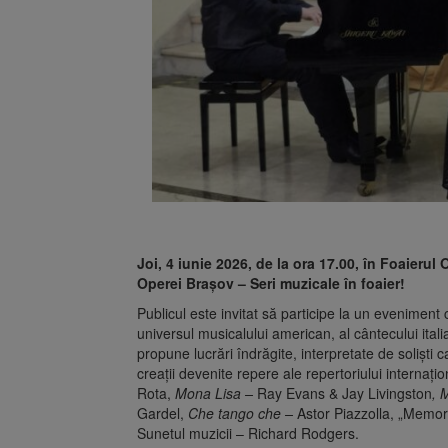
Joi, 4 iunie 2026, de la ora 17.00, în Foaierul O
Operei Brașov – Seri muzicale în foaier!
Publicul este invitat să participe la un eveniment 
universul musicalului american, al cântecului itali
propune lucrări îndrăgite, interpretate de soliști
creații devenite repere ale repertoriului internați
Rota,
Mona Lisa –
Ray Evans & Jay Livingston
,
M
Gardel,
Che tango che –
Astor Piazzolla, „Memo
Sunetul muzicii – Richard Rodgers.