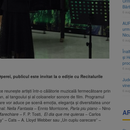
Urme
Băr
6 au
AUR
urmă
Nic
6 au
Înal
și H
pro
6 au
perei, publicul este invitat la o ediție cu Recitalurile
Jud
vine
ce reunește artiști într-o călătorie muzicală fermecătoare prin
6 au
an, al tangoului și al coloanelor sonore de film. Programul
 care vor aduce pe scenă emoția, eleganța și diversitatea unor
onal:
Nella Fantasia –
Ennio Morricone,
Parla piu piano –
Nino
A
arechiare –
F. P. Tosti,
El dia que me quieras
– Carlos
ry” – Cats – A. Lloyd Webber sau „Un cuplu oarecare” –