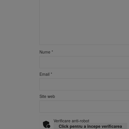
Nume
*
Email
*
Site web
Verificare anti-robot
Click pentru a începe verificarea