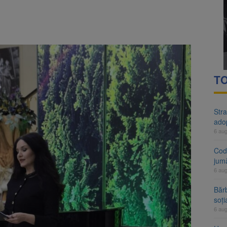
rte analizează dosarul lui Călin Georgescu și Horațiu Potra. Judecători
 națională pentru biodiversitate 2026-2030, adoptată de Senat. Proiect
TO
Stra
ado
6 au
Cod 
jumă
6 au
Bărb
soți
6 au