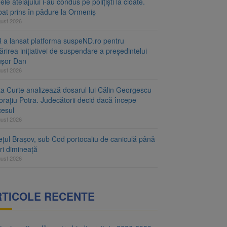
le atelajului i-au condus pe polițiști la cioate.
bat prins în pădure la Ormeniș
gust 2026
 a lansat platforma suspeND.ro pentru
rirea inițiativei de suspendare a președintelui
ușor Dan
gust 2026
ta Curte analizează dosarul lui Călin Georgescu
orațiu Potra. Judecătorii decid dacă începe
cesul
gust 2026
ețul Brașov, sub Cod portocaliu de caniculă până
ri dimineață
gust 2026
RTICOLE RECENTE