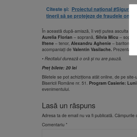
Citeste și:
Proiectul național #Sigurant
tinerii să se protejeze de fraudele onlin
În această după-amiază, îi veți putea asculta pe 
Aurelia Florian
– soprană,
Silvia Micu
– sopran
Iftene
– tenor,
Alexandru Aghenie
– bariton,
Ma
acompaniați de
Valentin Vasilache.
Prezentarea
• Recitalul durează o oră și nu are pauză.
Preț bilete: 20 lei
Biletele se pot achiziționa atât online, de pe site-
Bisericii Române nr. 51.
Program Casierie: Luni 
evenimentului.
Lasă un răspuns
Adresa ta de email nu va fi publicată.
Câmpurile o
Comentariu
*