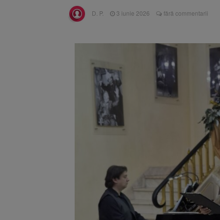
Înalta Cu
6 august 2026
D. P.
3 iunie 2026
fără commentarii
procesul
Strategia
6 august 2026