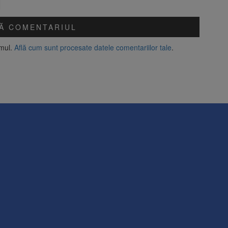
amul.
Află cum sunt procesate datele comentariilor tale
.