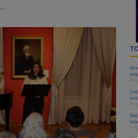
rte analizează dosarul lui Călin Georgescu și Horațiu Potra. Judecători
rii
 națională pentru biodiversitate 2026-2030, adoptată de Senat. Proiect
TO
Stra
ado
6 au
Cod 
jumă
6 au
Bărb
soți
6 au