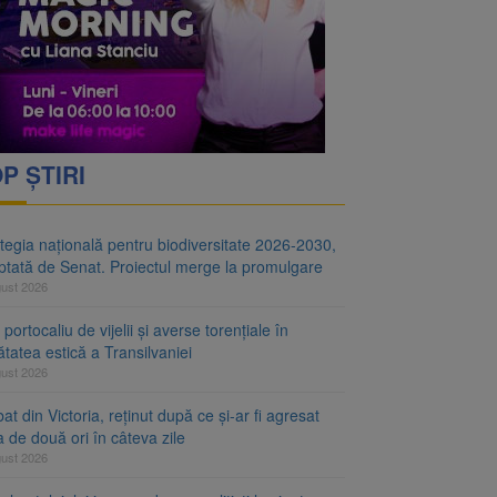
i decid dacă începe
ul merge la promulgare
P ȘTIRI
tegia națională pentru biodiversitate 2026-2030,
ptată de Senat. Proiectul merge la promulgare
gust 2026
portocaliu de vijelii și averse torențiale în
tatea estică a Transilvaniei
gust 2026
at din Victoria, reținut după ce și-ar fi agresat
a de două ori în câteva zile
gust 2026