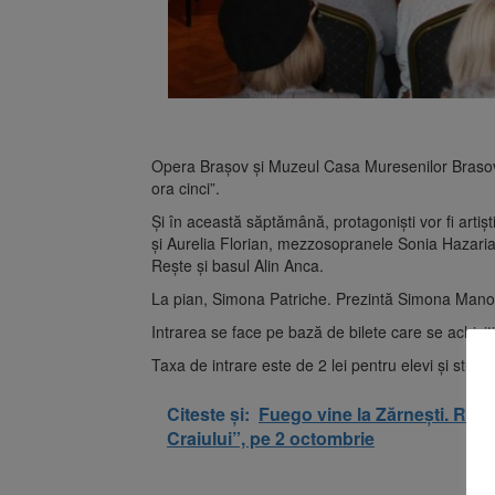
Opera Braşov şi Muzeul Casa Muresenilor Brasov v
ora cinci”.
Şi în această săptămână, protagonişti vor fi arti
şi Aurelia Florian, mezzosopranele Sonia Hazaria
Rește și basul Alin Anca.
La pian, Simona Patriche. Prezintă Simona Mano
Intrarea se face pe bază de bilete care se achiziț
Taxa de intrare este de 2 lei pentru elevi şi studenț
Citeste și:
Fuego vine la Zărnești. Recit
Craiului”, pe 2 octombrie