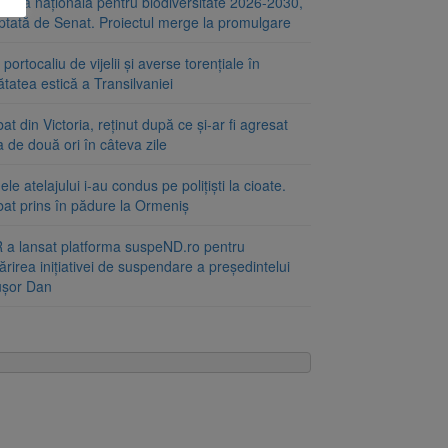
tegia națională pentru biodiversitate 2026-2030,
ptată de Senat. Proiectul merge la promulgare
portocaliu de vijelii și averse torențiale în
tatea estică a Transilvaniei
at din Victoria, reținut după ce și-ar fi agresat
a de două ori în câteva zile
le atelajului i-au condus pe polițiști la cioate.
bat prins în pădure la Ormeniș
 a lansat platforma suspeND.ro pentru
rirea inițiativei de suspendare a președintelui
ușor Dan