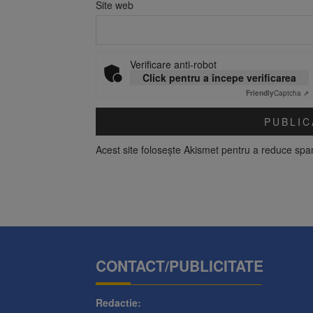
Site web
Verificare anti-robot
Click pentru a începe verificarea
Friendly
Captcha ⇗
Acest site folosește Akismet pentru a reduce sp
CONTACT/PUBLICITATE
Redactie: