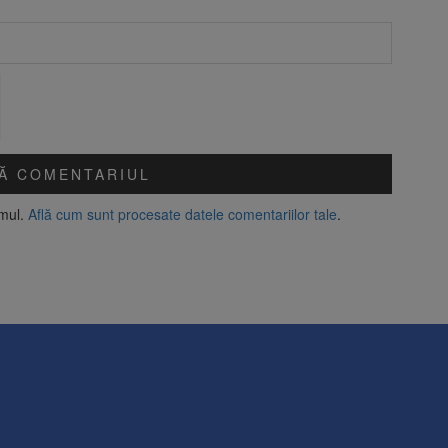
amul.
Află cum sunt procesate datele comentariilor tale
.