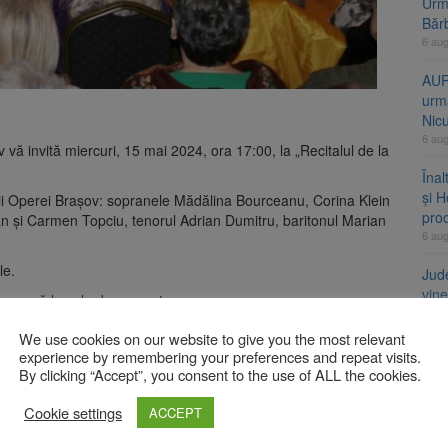
Urme
Băr
6 au
AUR
urmă
Nic
6 au
ă invită miercuri, 15 mai 2024, ora 17:00, la „Recitalul de la
Înal
și H
știi Operei Brașov: sopranele Mădălina Bourceanu, Corina Klein
pro
n şi Carmen Topciu, tenorul Adrian Dumitru, baritonul Marian
6 au
le.
Jud
vine
ionează la sala de concert.
6 au
i, 8 lei pentru adulți şi 4 lei pentru pensionari.
We use cookies on our website to give you the most relevant
experience by remembering your preferences and repeat visits.
al special pe scena Festivalului „Ecoul Pietrei
By clicking “Accept”, you consent to the use of ALL the cookies.
A
Cookie settings
ACCEPT