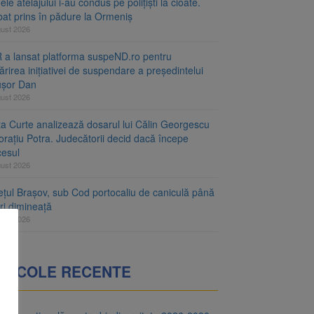
le atelajului i-au condus pe polițiști la cioate.
bat prins în pădure la Ormeniș
gust 2026
 a lansat platforma suspeND.ro pentru
rirea inițiativei de suspendare a președintelui
ușor Dan
gust 2026
ta Curte analizează dosarul lui Călin Georgescu
orațiu Potra. Judecătorii decid dacă începe
cesul
gust 2026
ețul Brașov, sub Cod portocaliu de caniculă până
ri dimineață
gust 2026
RTICOLE RECENTE