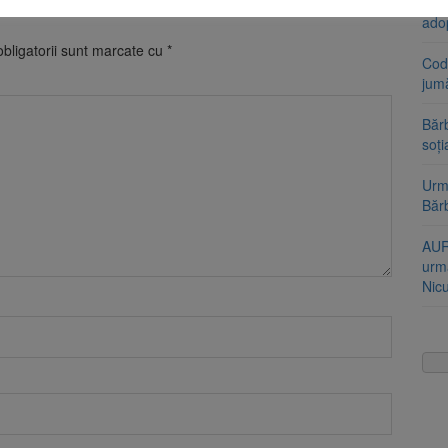
Stra
ado
bligatorii sunt marcate cu
*
Cod 
jumă
Bărb
soți
Urme
Băr
AUR
urmă
Nic