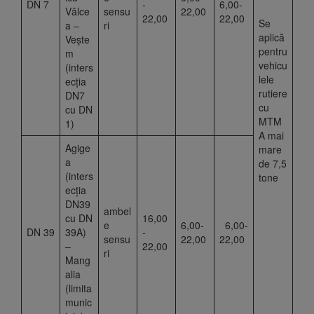
DN 7
-
6,00-
Vâlce
sensu
22,00
22,00
22,00
Se
a –
ri
aplică
Vește
pentru
m
vehicu
(inters
lele
ecția
rutiere
DN7
cu
cu DN
MTM
1)
A mai
Agige
mare
a
de 7,5
(inters
tone
ecția
DN39
ambel
cu DN
16,00
e
6,00-
6,00-
DN 39
39A)
-
sensu
22,00
22,00
–
22,00
ri
Mang
alia
(limita
munic