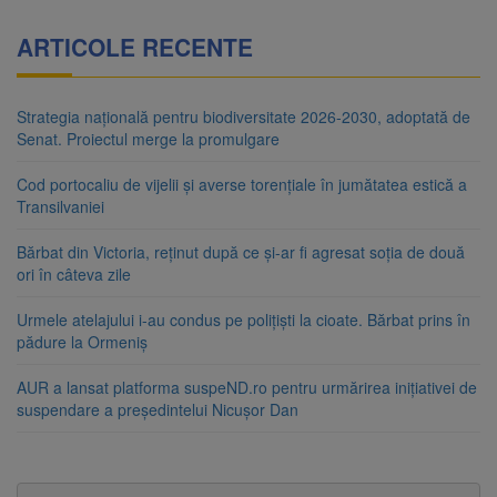
ARTICOLE RECENTE
Strategia națională pentru biodiversitate 2026-2030, adoptată de
Senat. Proiectul merge la promulgare
Cod portocaliu de vijelii și averse torențiale în jumătatea estică a
Transilvaniei
Bărbat din Victoria, reținut după ce și-ar fi agresat soția de două
ori în câteva zile
Urmele atelajului i-au condus pe polițiști la cioate. Bărbat prins în
pădure la Ormeniș
AUR a lansat platforma suspeND.ro pentru urmărirea inițiativei de
suspendare a președintelui Nicușor Dan