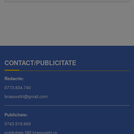
CONTACT/PUBLICITATE
Redactie:
0773.834.740
brasovstiri@gmail.com
Publicitate:
0743.519.669
publicitate [@] brasovstiri.ro