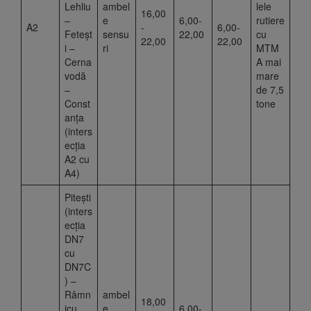
Lehliu
ambel
lele
16,00
–
e
6,00-
rutiere
A2
-
6,00-
Feteșt
sensu
22,00
cu
22,00
22,00
i –
ri
MTM
Cerna
A mai
vodă
mare
–
de 7,5
Const
tone
anța
(inters
ecția
A2 cu
A4)
Piteşti
(inters
ecția
DN7
cu
DN7C
) –
Râmn
ambel
18,00
icu
e
6,00-