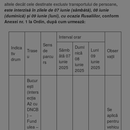
altele decât cele destinate exclusiv transportului de persoane
,
este interzisă în zilele de 07 iunie (sâmbătă), 08 iunie
(duminică) și 09 iunie (luni),
cu ocazia Rusaliilor
,
conform
Anexei nr. 1 la Ordin, după cum urmează:
Interval orar
Sens
Dumi
Indica
Sâmb
Luni
Trase
de
Obser
nică
tiv
ătă 07
09
u
parcu
vații
08
drum
iunie
iunie
rs
iunie
2025
2025
2025
Bucur
eşti
(inters
ecția
A2 cu
DNCB
Se
) –
aplică
Fund
pentru
ulea –
vehicu