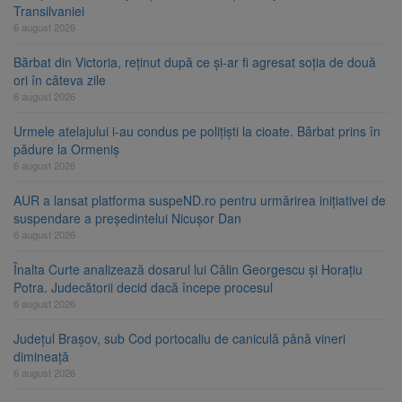
Transilvaniei
6 august 2026
Bărbat din Victoria, reținut după ce și-ar fi agresat soția de două
ori în câteva zile
6 august 2026
Urmele atelajului i-au condus pe polițiști la cioate. Bărbat prins în
pădure la Ormeniș
6 august 2026
AUR a lansat platforma suspeND.ro pentru urmărirea inițiativei de
suspendare a președintelui Nicușor Dan
6 august 2026
Înalta Curte analizează dosarul lui Călin Georgescu și Horațiu
Potra. Judecătorii decid dacă începe procesul
6 august 2026
Județul Brașov, sub Cod portocaliu de caniculă până vineri
dimineață
6 august 2026