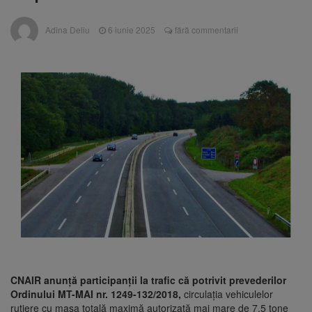
Ormeniș
AUR a lansat platforma
6 august 2026
Adina Deliu
6 iunie 2025
fără commentarii
suspeND.ro pentru urmărirea inițiativei de
suspendare a președintelui Nicușor Dan
Înalta Curte analizează
6 august 2026
dosarul lui Călin Georgescu și Horațiu Potra.
Judecătorii decid dacă începe procesul
Strategia națională pentru
6 august 2026
biodiversitate 2026-2030, adoptată de Senat.
Proiectul merge la promulgare
CNAIR anunţă participanţii la trafic că potrivit prevederilor
Ordinului MT-MAI nr. 1249-132/2018,
circulaţia vehiculelor
rutiere cu masa totală maximă autorizată mai mare de 7,5 tone