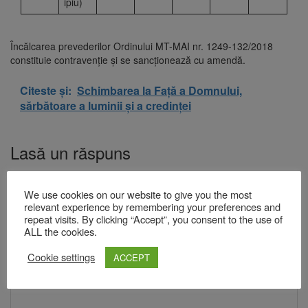
ipiu)
Încălcarea prevederilor Ordinului MT-MAI nr. 1249-132/2018
constituie contravenţie şi se sancţionează cu amendă.
Citeste și:
Schimbarea la Față a Domnului,
sărbătoare a luminii și a credinței
Lasă un răspuns
Adresa ta de email nu va fi publicată.
Câmpurile obligatorii sunt
marcate cu
*
We use cookies on our website to give you the most
relevant experience by remembering your preferences and
Comentariu
*
repeat visits. By clicking “Accept”, you consent to the use of
ALL the cookies.
Cookie settings
ACCEPT