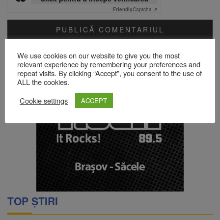
Friendly
Captcha ⇗
Acest site folosește Akismet pentru a reduce spamul.
Află cum
We use cookies on our website to give you the most
sunt procesate datele comentariilor tale
.
relevant experience by remembering your preferences and
repeat visits. By clicking “Accept”, you consent to the use of
ALL the cookies.
Cookie settings
ACCEPT
TOP ȘTIRI