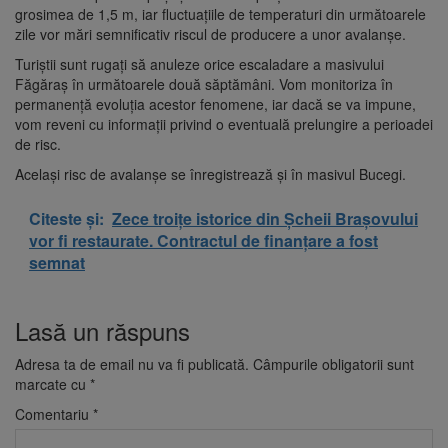
grosimea de 1,5 m, iar fluctuațiile de temperaturi din următoarele
zile vor mări semnificativ riscul de producere a unor avalanșe.
Turiștii sunt rugați să anuleze orice escaladare a masivului
Făgăraș în următoarele două săptămâni. Vom monitoriza în
permanență evoluția acestor fenomene, iar dacă se va impune,
vom reveni cu informații privind o eventuală prelungire a perioadei
de risc.
Același risc de avalanșe se înregistrează și în masivul Bucegi.
Citeste și:
Zece troițe istorice din Șcheii Brașovului
vor fi restaurate. Contractul de finanțare a fost
semnat
Lasă un răspuns
Adresa ta de email nu va fi publicată.
Câmpurile obligatorii sunt
marcate cu
*
Comentariu
*