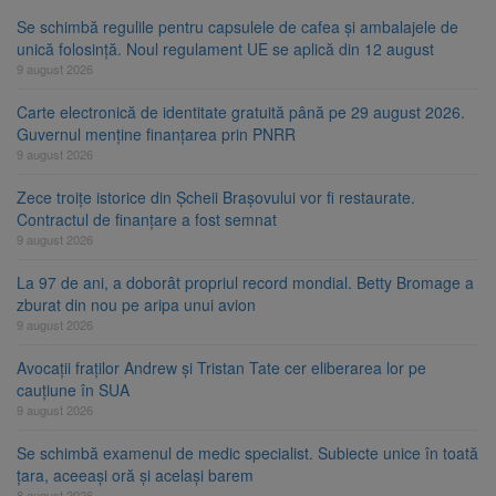
Se schimbă regulile pentru capsulele de cafea și ambalajele de
unică folosință. Noul regulament UE se aplică din 12 august
9 august 2026
Carte electronică de identitate gratuită până pe 29 august 2026.
Guvernul menține finanțarea prin PNRR
9 august 2026
Zece troițe istorice din Șcheii Brașovului vor fi restaurate.
Contractul de finanțare a fost semnat
9 august 2026
La 97 de ani, a doborât propriul record mondial. Betty Bromage a
zburat din nou pe aripa unui avion
9 august 2026
Avocații fraților Andrew și Tristan Tate cer eliberarea lor pe
cauțiune în SUA
9 august 2026
Se schimbă examenul de medic specialist. Subiecte unice în toată
țara, aceeași oră și același barem
8 august 2026