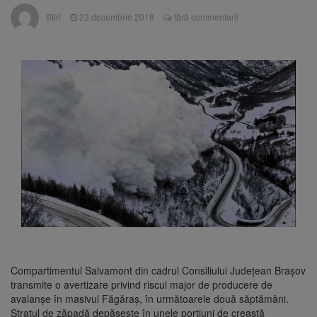
La 97 de ani, a doborât
9 august 2026
Stiri
23 decembrie 2018
fără commentarii
propriul record mondial. Betty Bromage a
zburat din nou pe aripa unui avion
Avocații fraților Andrew și
9 august 2026
Tristan Tate cer eliberarea lor pe cauțiune în
SUA
Se schimbă examenul de
8 august 2026
medic specialist. Subiecte unice în toată țara,
aceeași oră și același barem
Se schimbă regulile pentru
9 august 2026
capsulele de cafea și ambalajele de unică
folosință. Noul regulament UE se aplică din 12
august
Compartimentul Salvamont din cadrul Consiliului Județean Brașov
transmite o avertizare privind riscul major de producere de
avalanșe în masivul Făgăraș, în următoarele două săptămâni.
Stratul de zăpadă depășește în unele porțiuni de creastă