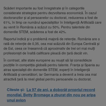
Scăderi importante au fost înregistrate și în categoriile
considerate strategice pentru dezvoltarea economică. În cazul
doctoranzilor și al persoanelor cu doctorat, reducerea a fost de
61%, în timp ce numărul specialiștilor în Inteligență Artificială care
au venit în România a scăzut cu 50%. Pentru talentele din
domeniile STEM, scăderea a fost de 42%.
Raportul indică și o problemă majoră de retenție. România are o
rată de retenție de 0,35, cea mai scăzută din Europa Centrală și
de Est, ceea ce înseamnă că aproximativ de trei ori mai mulți
profesioniști de înaltă calificare pleacă din țară decât vin.
În contrast, alte state europene au reușit să își consolideze
pozițiile în competiția globală pentru talente. Franța și Spania au
atras specialiști din domeniile STEM, experți în Inteligență
Artificială și cercetători, iar Germania a devenit a treia cea mai
atractivă țară la nivel global pentru persoanele cu doctorat.
Citeste și:
La 97 de ani, a doborât propriul record
mondial. Betty Bromage a zburat din nou pe aripa
unui avion