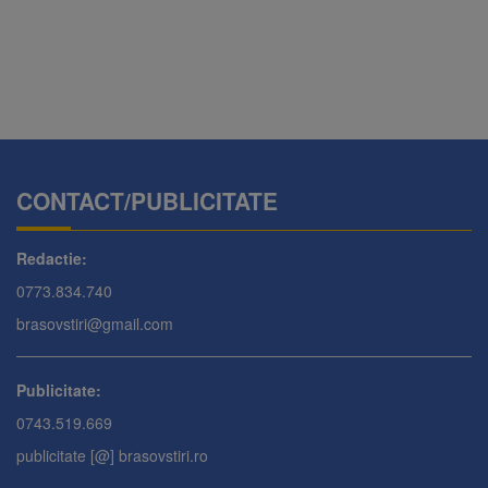
CONTACT/PUBLICITATE
Redactie:
0773.834.740
brasovstiri@gmail.com
Publicitate:
0743.519.669
publicitate [@] brasovstiri.ro