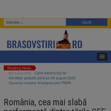
Caută
după:
Toggl
navig
Breaking News
Carte electronică de
9 august 2026
identitate gratuită până pe 29 august 2026.
Guvernul menține finanțarea prin PNRR
Zece troițe istorice din Șcheii
9 august 2026
Brașovului vor fi restaurate. Contractul de
România, cea mai slabă
finanțare a fost semnat