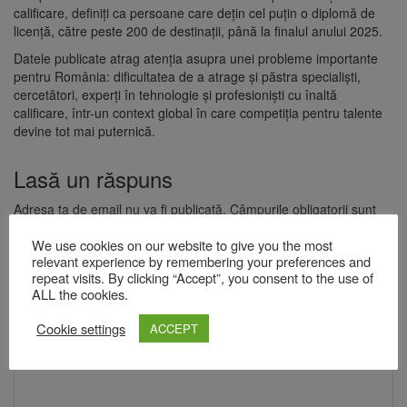
calificare, definiți ca persoane care dețin cel puțin o diplomă de
licență, către peste 200 de destinații, până la finalul anului 2025.
Datele publicate atrag atenția asupra unei probleme importante
pentru România: dificultatea de a atrage și păstra specialiști,
cercetători, experți în tehnologie și profesioniști cu înaltă
calificare, într-un context global în care competiția pentru talente
devine tot mai puternică.
Lasă un răspuns
Adresa ta de email nu va fi publicată.
Câmpurile obligatorii sunt
marcate cu
*
We use cookies on our website to give you the most
Comentariu
*
relevant experience by remembering your preferences and
repeat visits. By clicking “Accept”, you consent to the use of
ALL the cookies.
Cookie settings
ACCEPT