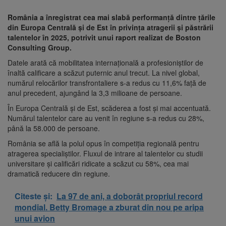
România a înregistrat cea mai slabă performanță dintre țările
din Europa Centrală și de Est în privința atragerii și păstrării
talentelor în 2025, potrivit unui raport realizat de Boston
Consulting Group.
Datele arată că mobilitatea internațională a profesioniștilor de
înaltă calificare a scăzut puternic anul trecut. La nivel global,
numărul relocărilor transfrontaliere s-a redus cu 11,6% față de
anul precedent, ajungând la 3,3 milioane de persoane.
În Europa Centrală și de Est, scăderea a fost și mai accentuată.
Numărul talentelor care au venit în regiune s-a redus cu 28%,
până la 58.000 de persoane.
România se află la polul opus în competiția regională pentru
atragerea specialiștilor. Fluxul de intrare al talentelor cu studii
universitare și calificări ridicate a scăzut cu 58%, cea mai
dramatică reducere din regiune.
Citeste și:
La 97 de ani, a doborât propriul record
mondial. Betty Bromage a zburat din nou pe aripa
unui avion