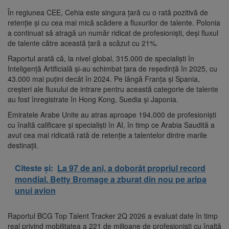
În regiunea CEE, Cehia este singura țară cu o rată pozitivă de
retenție și cu cea mai mică scădere a fluxurilor de talente. Polonia
a continuat să atragă un număr ridicat de profesioniști, deși fluxul
de talente către această țară a scăzut cu 21%.
Raportul arată că, la nivel global, 315.000 de specialiști în
Inteligență Artificială și-au schimbat țara de reședință în 2025, cu
43.000 mai puțini decât în 2024. Pe lângă Franța și Spania,
creșteri ale fluxului de intrare pentru această categorie de talente
au fost înregistrate în Hong Kong, Suedia și Japonia.
Emiratele Arabe Unite au atras aproape 194.000 de profesioniști
cu înaltă calificare și specialiști în AI, în timp ce Arabia Saudită a
avut cea mai ridicată rată de retenție a talentelor dintre marile
destinații.
Citeste și:
La 97 de ani, a doborât propriul record
mondial. Betty Bromage a zburat din nou pe aripa
unui avion
Raportul BCG Top Talent Tracker 2Q 2026 a evaluat date în timp
real privind mobilitatea a 221 de milioane de profesioniști cu înaltă