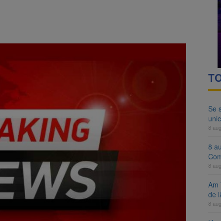
ocat pe DN1E Brașov – Poiana Brașov după un accident. Două persoane p
ă examenul de medic specialist. Subiecte unice în toată țara, aceeași 
TO
Se 
unic
8 au
8 a
Com
8 au
Am 
de l
8 au