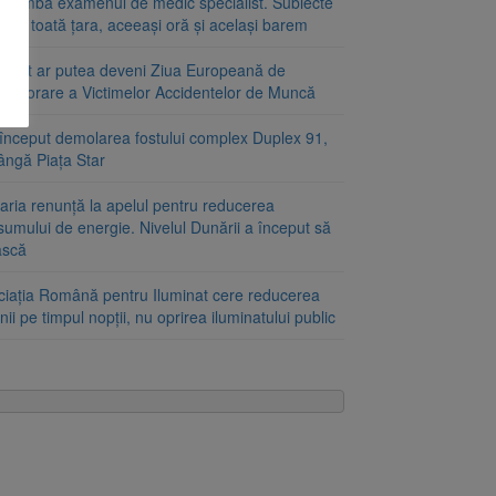
schimbă examenul de medic specialist. Subiecte
e în toată țara, aceeași oră și același barem
ugust ar putea deveni Ziua Europeană de
emorare a Victimelor Accidentelor de Muncă
început demolarea fostului complex Duplex 91,
ângă Piața Star
aria renunță la apelul pentru reducerea
umului de energie. Nivelul Dunării a început să
ască
ciația Română pentru Iluminat cere reducerea
nii pe timpul nopții, nu oprirea iluminatului public