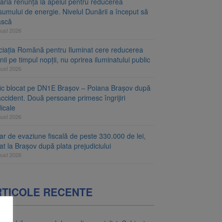
aria renunță la apelul pentru reducerea
umului de energie. Nivelul Dunării a început să
ască
gust 2026
ciația Română pentru Iluminat cere reducerea
nii pe timpul nopții, nu oprirea iluminatului public
gust 2026
fic blocat pe DN1E Brașov – Poiana Brașov după
ccident. Două persoane primesc îngrijiri
icale
gust 2026
r de evaziune fiscală de peste 330.000 de lei,
at la Brașov după plata prejudiciului
gust 2026
RTICOLE RECENTE