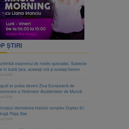
rimesc îngrijiri
oră și același barem
P ȘTIRI
schimbă examenul de medic specialist. Subiecte
e în toată țara, aceeași oră și același barem
gust 2026
ugust ar putea deveni Ziua Europeană de
emorare a Victimelor Accidentelor de Muncă
gust 2026
început demolarea fostului complex Duplex 91,
ângă Piața Star
gust 2026