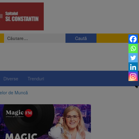
Caută
după:
Diverse
Trenduri
telor de Muncă
ii a început să crească
rea iluminatului public