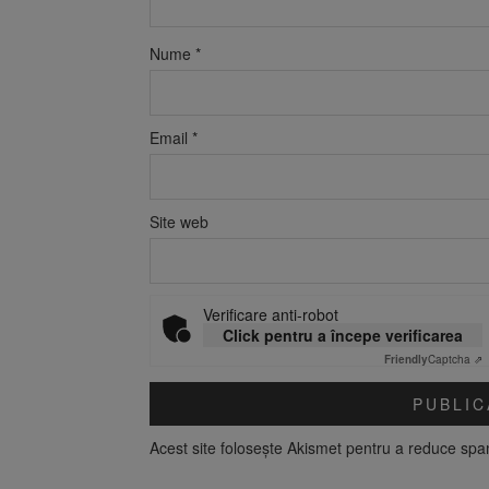
Nume
*
Email
*
Site web
Verificare anti-robot
Click pentru a începe verificarea
Friendly
Captcha ⇗
Acest site folosește Akismet pentru a reduce sp