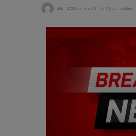
Trafic bl
7 august 2026
Stiri
23 martie 2020
fără commentarii
medicale
Se schimb
8 august 2026