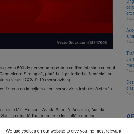
Ung
cons
cre
8 au
Aso
lumi
8 au
Tra
un a
med
u peste 500 de persoane raportate ca fiind infectate cu noul
7 au
de Comunicare Strategică, până luni, pe teritoriul României, au
ate cu virusul COVID-19 (coronavirus).
Dosa
clas
confirmate de infecţie cu noul coronavirus trebuie să stea în
7 au
u aceste ţări. Ele sunt: Arabia Saudită, Australia, Austria,
A
Sud – partea ţării unde nu este instituită carantina,
ermania, Grecia, Indonezia, Irlanda, Islanda, Israel, Japonia,
istan, Polonia, Portugalia, Republica Populară Chineză – zona
We use cookies on our website to give you the most relevant
le Unite ale Americii, Suedia şi Turcia.