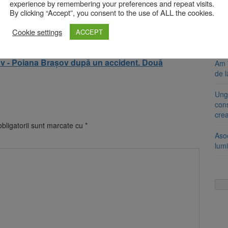
Se 
experience by remembering your preferences and repeat visits.
unic
By clicking “Accept”, you consent to the use of ALL the cookies.
tru care se impune carantina sunt: Republica Populară Chineză
de Sud – Daegu (oraş) şi Cheongdo (judeţ) şi Iran – întreaga
Cookie settings
ACCEPT
8 a
Com
ov - Poiana Brașov după un accident. Două
Am 
de l
Ung
cons
cre
bligatorii sunt marcate cu
*
Aso
lumi