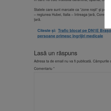
Statele care sunt marcate ca ”zone roşii” şi pen
– regiunea Hubei, Italia – întreaga ţară, Coreea 
ţară.
Citeste și:
Trafic blocat pe DN1E Braș
persoane primesc îngrijiri medicale
Lasă un răspuns
Adresa ta de email nu va fi publicată.
Câmpurile o
Comentariu
*