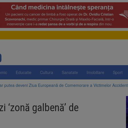
omic
Educatie
Cultura
Sanatate
Imobiliare
Sport
 ar putea deveni Ziua Europeană de Comemorare a Victimelor Acciden
t demolarea fostului complex Duplex 91, de lângă Piața Star
i ‘zonă galbenă’ de
enunță la apelul pentru reducerea consumului de energie. Nivelul Dunăr
 Română pentru Iluminat cere reducerea luminii pe timpul nopții, nu opri