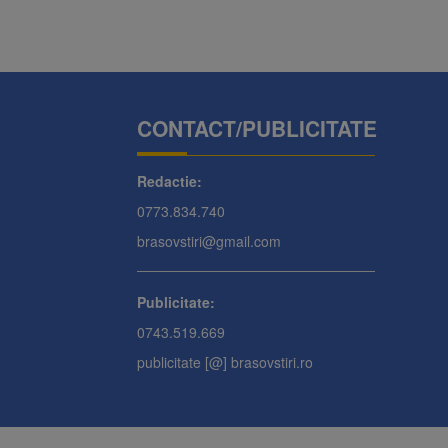
CONTACT/PUBLICITATE
Redactie:
0773.834.740
brasovstiri@gmail.com
Publicitate:
0743.519.669
publicitate [@] brasovstiri.ro