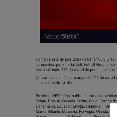
România este de luni „zonă galbenă” COVID-19, c
coronavirus pe teritoriul ţării. Potrivit Grupului 
fost confirmate 576 de cazuri de persoane infect
Cei care vin din ţări care au peste 500 de cazuri 
izolare timp de 14 zile.
Pe site-ul INSP a fost publicată lista actualizată c
Belgia, Brazilia, Canada, Cehia, Chile, Coreea de 
Danemarca, Ecuador, Elveţia, Finlanda, Franţa, G
Marea Britanie, Malaezia, Norvegia, Olanda, Pak
în care nu este instituită carantina, Spania, State