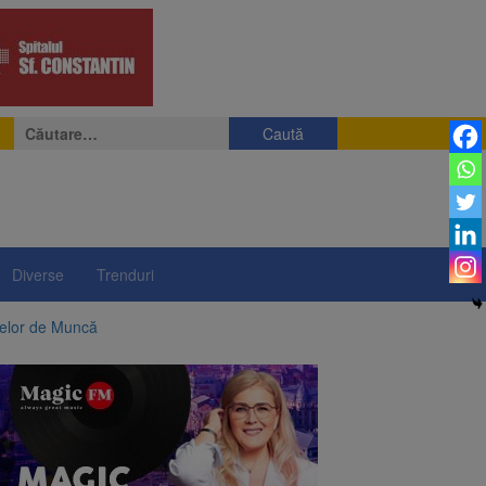
Caută
după:
Diverse
Trenduri
telor de Muncă
ii a început să crească
rea iluminatului public