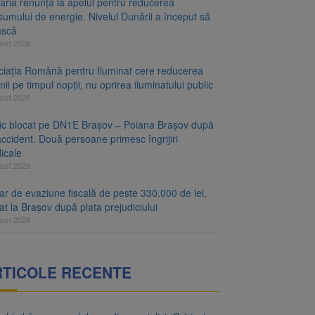
aria renunță la apelul pentru reducerea
umului de energie. Nivelul Dunării a început să
ască
gust 2026
ciația Română pentru Iluminat cere reducerea
nii pe timpul nopții, nu oprirea iluminatului public
gust 2026
fic blocat pe DN1E Brașov – Poiana Brașov după
ccident. Două persoane primesc îngrijiri
icale
gust 2026
r de evaziune fiscală de peste 330.000 de lei,
at la Brașov după plata prejudiciului
gust 2026
RTICOLE RECENTE