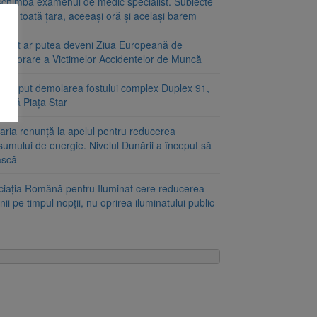
schimbă examenul de medic specialist. Subiecte
e în toată țara, aceeași oră și același barem
ugust ar putea deveni Ziua Europeană de
emorare a Victimelor Accidentelor de Muncă
început demolarea fostului complex Duplex 91,
ângă Piața Star
aria renunță la apelul pentru reducerea
umului de energie. Nivelul Dunării a început să
ască
ciația Română pentru Iluminat cere reducerea
nii pe timpul nopții, nu oprirea iluminatului public