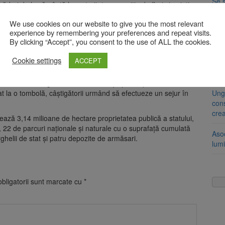
Se 
duri de la sămânţă la maturitate, expoziţia de flori şi puieţi
unic
 în ultimul rând târgul cu produsele tradiţionale specifice
We use cookies on our website to give you the most relevant
le şi naturale administrate de Romsilva.
8 a
experience by remembering your preferences and repeat visits.
By clicking “Accept”, you consent to the use of ALL the cookies.
Com
entru reducerea consumului de energie. Nivelul
Cookie settings
ACCEPT
Am 
de l
iul central al Regiei, sala de conferinţe şi Complexul hotelier
pat la o tombolă, câştigătorii urmând să efectueze un sejur în
Ung
cons
cre
ază 3,14 milioane de hectare proprietatea publică a statului,
al, 22 de parcuri naţionale şi naturale cu o suprafaţă cumulată
Aso
helii de stat şi patru depozite de armăsari.
lumi
bligatorii sunt marcate cu
*