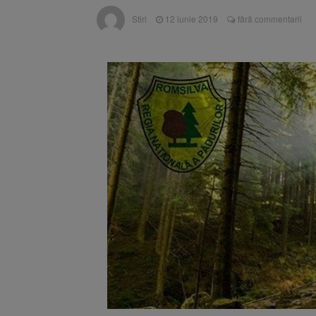
Trafic bl
7 august 2026
Stiri
12 iunie 2019
fără commentarii
medicale
Se schimb
8 august 2026