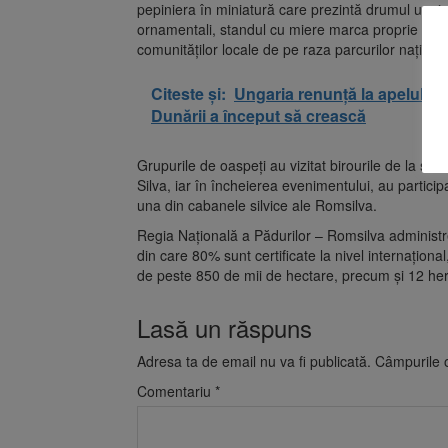
pepiniera în miniatură care prezintă drumul unei pă
ornamentali, standul cu miere marca proprie şi, nu
comunităţilor locale de pe raza parcurilor naţiona
Citeste și:
Ungaria renunță la apelul p
Dunării a început să crească
Grupurile de oaspeţi au vizitat birourile de la sed
Silva, iar în încheierea evenimentului, au partici
una din cabanele silvice ale Romsilva.
Regia Naţională a Pădurilor – Romsilva administre
din care 80% sunt certificate la nivel internaţion
de peste 850 de mii de hectare, precum şi 12 herg
Lasă un răspuns
Adresa ta de email nu va fi publicată.
Câmpurile o
Comentariu
*