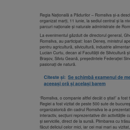
Regia Naţională a Pădurilor – Romsilva şi-a desch
organizat marţi, 11 iunie, la sediul central şi la nive
parcuri naţionale şi naturale administrate de Romsi
La evenimentul găzduit de directorul general, Ghe
Romsilva, au participat: Ioan Deneş, ministrul ap
pentru agricultură, silvicultură, industrie aliment
Lucian Curtu, decan al Facultăţii de Silvicultură ş
Braşov, Silviu Geană, preşedintele Federaţiei Sindica
pasionaţi de natură.
Citeste și:
Se schimbă examenul de medic
aceeași oră și același barem
‘Romsilva, o companie altfel decât o ştiai!’ a fost
Regiei a fost vizitat de peste 500 sute de bucureş
organizatorică din cadrul Romsilva le-a prezentat vi
interactiv, secţiuni reprezentative din activităţil
şi serviciile, direct de la sursă. Plimbarea cu tră
făcut deliciul celor mici, iar cei mai mari au vizit