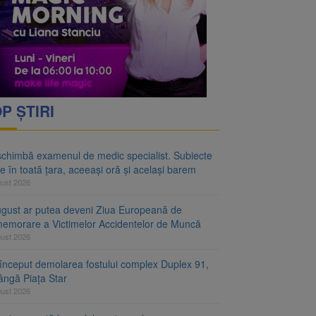
rimesc îngrijiri
oră și același barem
P ȘTIRI
schimbă examenul de medic specialist. Subiecte
e în toată țara, aceeași oră și același barem
gust 2026
ugust ar putea deveni Ziua Europeană de
emorare a Victimelor Accidentelor de Muncă
gust 2026
început demolarea fostului complex Duplex 91,
ângă Piața Star
gust 2026