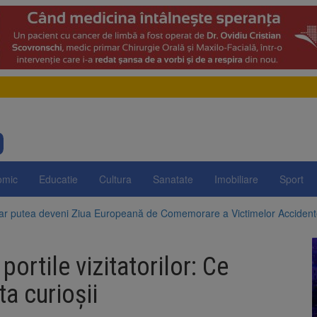
omic
Educatie
Cultura
Sanatate
Imobiliare
Sport
 ar putea deveni Ziua Europeană de Comemorare a Victimelor Acciden
t demolarea fostului complex Duplex 91, de lângă Piața Star
ortile vizitatorilor: Ce
enunță la apelul pentru reducerea consumului de energie. Nivelul Dunăr
ta curioşii
 Română pentru Iluminat cere reducerea luminii pe timpul nopții, nu opri