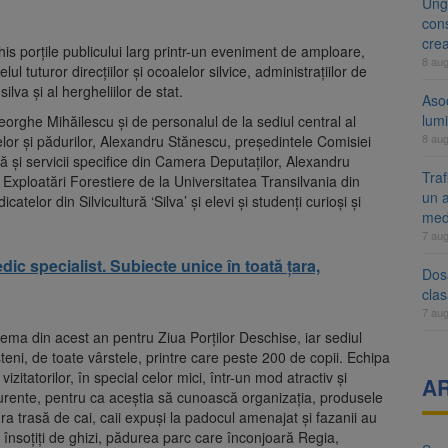
Ung
cons
cre
is porţile publicului larg printr-un eveniment de amploare,
8 au
lul tuturor direcţiilor şi ocoalelor silvice, administraţiilor de
lva şi al hergheliilor de stat.
Aso
lumi
orghe Mihăilescu şi de personalul de la sediul central al
8 au
elor şi pădurilor, Alexandru Stănescu, preşedintele Comisiei
ară şi servicii specifice din Camera Deputaţilor, Alexandru
Tra
i Exploatări Forestiere de la Universitatea Transilvania din
un a
telor din Silvicultură ‘Silva’ şi elevi şi studenţi curioşi şi
med
7 au
 specialist. Subiecte unice în toată țara,
Dosa
clas
7 au
 tema din acest an pentru Ziua Porţilor Deschise, iar sediul
teni, de toate vârstele, printre care peste 200 de copii. Echipa
zitatorilor, în special celor mici, într-un mod atractiv şi
A
e curente, pentru ca aceştia să cunoască organizaţia, produsele
sura trasă de cai, caii expuşi la padocul amenajat şi fazanii au
at, însoţiţi de ghizi, pădurea parc care înconjoară Regia,