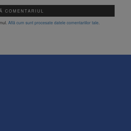
amul.
Află cum sunt procesate datele comentariilor tale
.