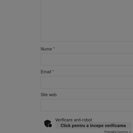
Nume
*
Email
*
Site web
Verificare anti-robot
Click pentru a începe verificarea
Friendly
Captcha ⇗