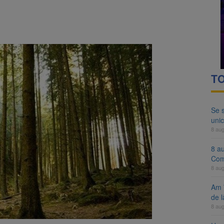
ocat pe DN1E Brașov – Poiana Brașov după un accident. Două persoane p
ă examenul de medic specialist. Subiecte unice în toată țara, aceeași 
TO
Se 
unic
8 au
8 a
Com
8 au
Am 
de l
8 au