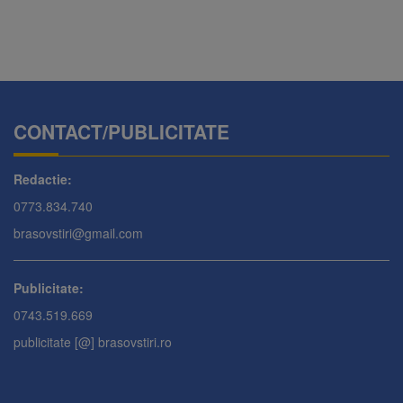
CONTACT/PUBLICITATE
Redactie:
0773.834.740
brasovstiri@gmail.com
Publicitate:
0743.519.669
publicitate [@] brasovstiri.ro