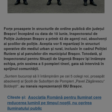
Forțe proaspete în structurile de ordine publică din județul
Brașov! Începând cu data de 10 iunie, Inspectoratul de
Poliție Județean Brașov a primit 43 de agenți noi, absolvenți
ai școlilor de poliție. Aceștia vor fi repartizați în structuri
operative din mediul urban și rural, inclusiv în cadrul Poliției
Rutiere și al patrulelor din municipiul Brașov. Totodată, și
Inspectoratul pentru Situații de Urgență Brașov își întărește
echipa, prin sosirea a 5 pompieri tineri, gata să intervină în
sprijinul comunității.
„Suntem bucuroși să îi întâmpinăm pe cei 5 colegi noi, proaspăt
absolvenți ai Școlii de Subofițeri de Pompieri „Pavel Zăgănescu”
Boldești!”,
au transis reprezentanții ISU Brașov.
Citeste și:
Asociația Română pentru Iluminat cere
reducerea luminii pe timpul nopții, nu oprirea
iluminatului public