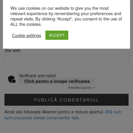
Nume
*
We use cookies on our website to give you the most
relevant experience by remembering your preferences and
repeat visits. By clicking “Accept”, you consent to the use of
ALL the cookies.
Email
*
Cookie settings
ACCEPT
Site web
Verificare anti-robot
Click pentru a începe verificarea
Friendly
Captcha ⇗
Acest site folosește Akismet pentru a reduce spamul.
Află cum
sunt procesate datele comentariilor tale
.