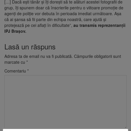
[…] Dacă ești tânăr și îți dorești să te alături acestei fotografii de
grup, îți spunem doar că înscrierile pentru o viitoare promoție de
agenți de poliție vor debuta în perioada imediat următoare. Așa
că ai șansa să fii parte din echipa noastră, care ajută și
protejează pe cei aflați în dificultate”,
au transmis reprezentanții
IPJ Brașov.
Lasă un răspuns
Adresa ta de email nu va fi publicată.
Câmpurile obligatorii sunt
marcate cu
*
Comentariu
*