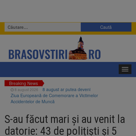
Caută
după:
Toggl
navig
Breaking News
8 august ar putea deveni
8 august 2026
Ziua Europeană de Comemorare a Victimelor
Accidentelor de Muncă
Am început demolarea
8 august 2026
fostului complex Duplex 91, de lângă Piața
S-au făcut mari și au venit la
Star
Ungaria renunță la apelul
8 august 2026
datorie: 43 de polițiști și 5
pentru reducerea consumului de energie.