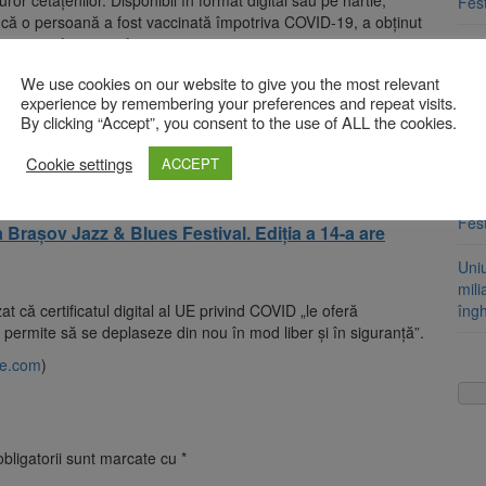
Fest
i că o persoană a fost vaccinată împotriva COVID-19, a obţinut
ma unei infecţii, conform news.ro.
Leg
apr
ortant care le va permite statelor membre să înceapă să
We use cookies on our website to give you the most relevant
ale ale UE privind COVID. Faptul că şapte state membre s-au
experience by remembering your preferences and repeat visits.
Lege
ajez şi celelalte state să se conecteze cât mai curând posibil.
By clicking “Accept”, you consent to the use of ALL the cookies.
ame
poată fi pe deplin operaţional până la 1 iulie, atunci când
pro
Cookie settings
a la timp pentru redeschidere în această vară
”, a afirmat
ACCEPT
Arti
Fest
a Brașov Jazz & Blues Festival. Ediția a 14-a are
Uni
mili
t că certificatul digital al UE privind COVID „le oferă
îng
permite să se deplaseze din nou în mod liber şi în siguranţă”.
e.com
)
bligatorii sunt marcate cu
*