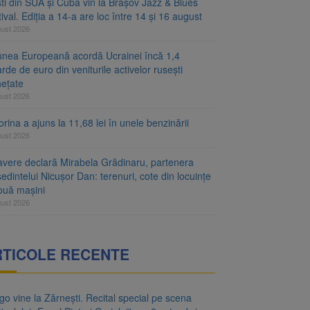
ști din SUA și Cuba vin la Brașov Jazz & Blues
ival. Ediția a 14-a are loc între 14 și 16 august
gust 2026
unea Europeană acordă Ucrainei încă 1,4
arde de euro din veniturile activelor rusești
hețate
gust 2026
rina a ajuns la 11,68 lei în unele benzinării
gust 2026
avere declară Mirabela Grădinaru, partenera
edintelui Nicușor Dan: terenuri, cote din locuințe
două mașini
gust 2026
RTICOLE RECENTE
o vine la Zărnești. Recital special pe scena