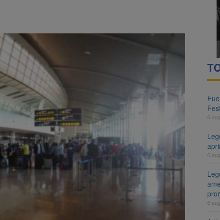
TO
Fueg
Fest
6 au
Leg
apr
6 au
Lege
ame
pro
6 au