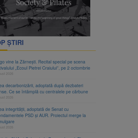
P ȘTIRI
o vine la Zărnești. Recital special pe scena
ivalului „Ecoul Pietrei Craiului”, pe 2 octombrie
gust 2026
ea decarbonizării, adoptată după dezbateri
inse. Ce se întâmplă cu centralele pe cărbune
gust 2026
a integrității, adoptată de Senat cu
ndamentele PSD și AUR. Proiectul merge la
mulgare
gust 2026