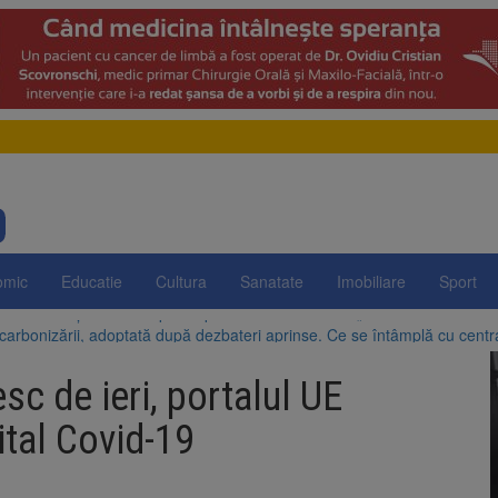
omic
Educatie
Cultura
Sanatate
Imobiliare
Sport
arbonizării, adoptată după dezbateri aprinse. Ce se întâmplă cu centr
egrității, adoptată de Senat cu amendamentele PSD și AUR. Proiectul
n SUA și Cuba vin la Brașov Jazz & Blues Festival. Ediția a 14-a are loc 
sc de ieri, portalul UE
uropeană acordă Ucrainei încă 1,4 miliarde de euro din veniturile activ
a ajuns la 11,68 lei în unele benzinării
gital Covid-19
e la Zărnești. Recital special pe scena Festivalului „Ecoul Pietrei Craiu