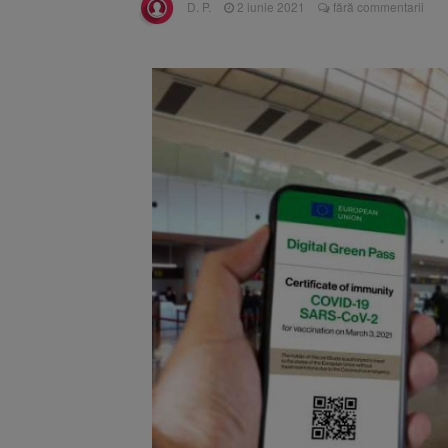
D. P.
2 iunie 2021
fără commentarii