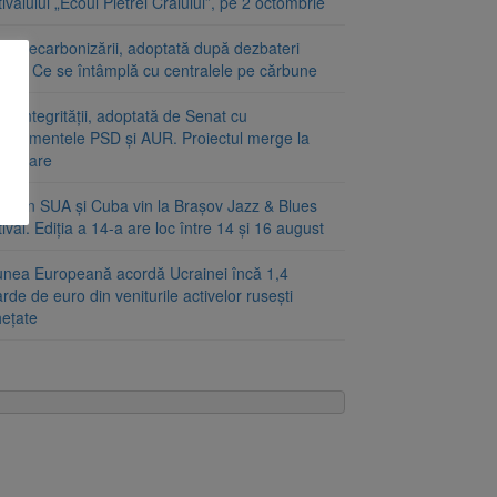
ivalului „Ecoul Pietrei Craiului”, pe 2 octombrie
ea decarbonizării, adoptată după dezbateri
inse. Ce se întâmplă cu centralele pe cărbune
a integrității, adoptată de Senat cu
ndamentele PSD și AUR. Proiectul merge la
mulgare
ști din SUA și Cuba vin la Brașov Jazz & Blues
ival. Ediția a 14-a are loc între 14 și 16 august
unea Europeană acordă Ucrainei încă 1,4
arde de euro din veniturile activelor rusești
hețate