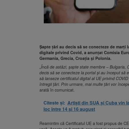
Şapte ţări au decis să se conecteze de marţi la
digitale privind Covid, a anunţat Comisia Eu
Germania, Grecia, Croaţia şi Polonia.
„
Încă de astăzi, şapte state membre – Bulgaria, 
decis să se conecteze la portal şi au început să el
să lanseze certificatul digital al UE privind COVID
întregii ţări. Prin urmare, mai multe ţări vor înce
arată în comunicat.
Citeste și:
Artiști din SUA și Cuba vin l
loc între 14 și 16 august
Reamintim că Certificatul UE a fost propus de CE p
vară. Acesta va fi gratuit, securizat şi accesibil tu