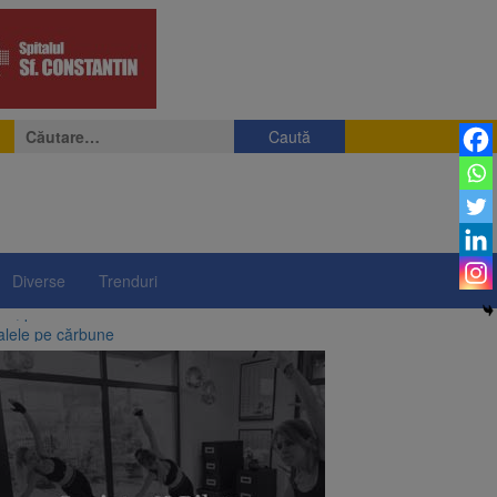
Caută
după:
Diverse
Trenduri
alele pe cărbune
 merge la promulgare
între 14 și 16 august
elor rusești înghețate
lui”, pe 2 octombrie