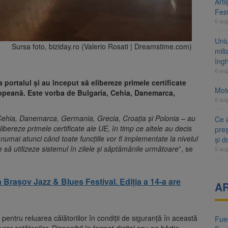
Arti
Fest
6 au
Uni
Sursa foto, biziday.ro (Valerio Rosati | Dreamstime.com)
mili
îng
6 au
 portalul şi au început să elibereze primele certificate
Moto
ropeană. Este vorba de Bulgaria, Cehia, Danemarca,
6 au
Cehia, Danemarca, Germania, Grecia, Croaţia şi Polonia – au
Ce 
ibereze primele certificate ale UE, în timp ce altele au decis
preș
 numai atunci când toate funcţiile vor fi implementate la nivelul
și 
pe să utilizeze sistemul în zilele şi săptămânile următoare
”, se
5 au
a Brașov Jazz & Blues Festival. Ediția a 14-a are
A
entru reluarea călătoriilor în condiţii de siguranţă în această
Fueg
turor cetăţenilor. Disponibil în format digital sau pe hârtie,