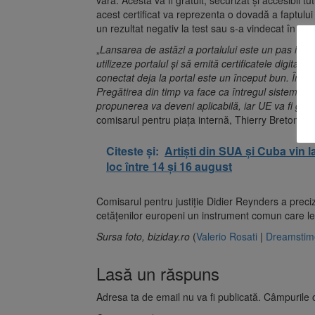
acest certificat va reprezenta o dovadă a faptulu
un rezultat negativ la test sau s-a vindecat în ur
„
Lansarea de astăzi a portalului este un pas imp
utilizeze portalul şi să emită certificatele digit
conectat deja la portal este un început bun. Încur
Pregătirea din timp va face ca întregul sistem să 
propunerea va deveni aplicabilă, iar UE va fi gat
comisarul pentru piaţa internă, Thierry Breton.
Citeste și:
Artiști din SUA și Cuba vin l
loc între 14 și 16 august
Comisarul pentru justiţie Didier Reynders a preciza
cetăţenilor europeni un instrument comun care le 
Sursa foto, biziday.ro
(
Valerio Rosati
|
Dreamstim
Lasă un răspuns
Adresa ta de email nu va fi publicată.
Câmpurile o