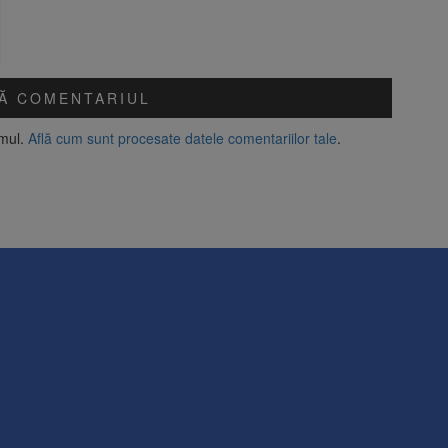
amul.
Află cum sunt procesate datele comentariilor tale
.