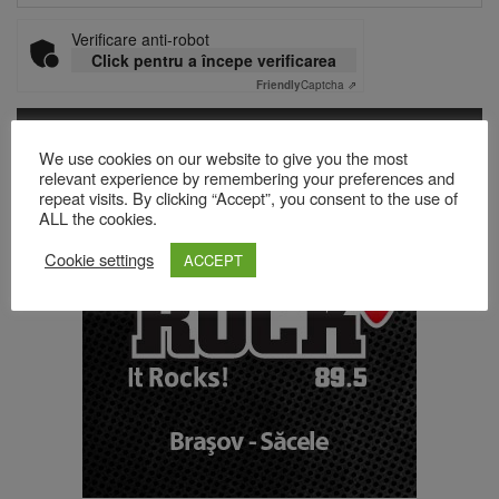
Verificare anti-robot
Click pentru a începe verificarea
Friendly
Captcha ⇗
We use cookies on our website to give you the most
Acest site folosește Akismet pentru a reduce spamul.
Află cum
relevant experience by remembering your preferences and
repeat visits. By clicking “Accept”, you consent to the use of
sunt procesate datele comentariilor tale
.
ALL the cookies.
Cookie settings
ACCEPT