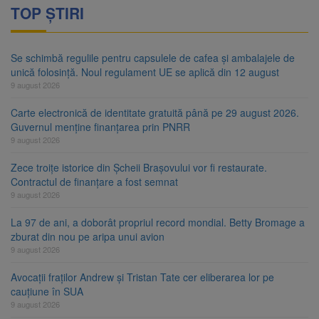
TOP ȘTIRI
Se schimbă regulile pentru capsulele de cafea și ambalajele de
unică folosință. Noul regulament UE se aplică din 12 august
9 august 2026
Carte electronică de identitate gratuită până pe 29 august 2026.
Guvernul menține finanțarea prin PNRR
9 august 2026
Zece troițe istorice din Șcheii Brașovului vor fi restaurate.
Contractul de finanțare a fost semnat
9 august 2026
La 97 de ani, a doborât propriul record mondial. Betty Bromage a
zburat din nou pe aripa unui avion
9 august 2026
Avocații fraților Andrew și Tristan Tate cer eliberarea lor pe
cauțiune în SUA
9 august 2026