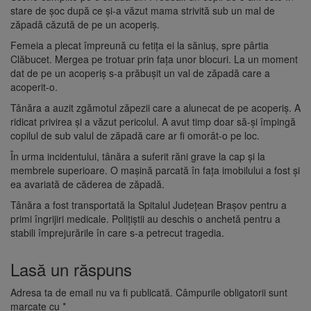
stare de șoc după ce și-a văzut mama strivită sub un mal de
zăpadă căzută de pe un acoperiș.
Femeia a plecat împreună cu fetița ei la săniuș, spre pârtia
Clăbucet. Mergea pe trotuar prin fața unor blocuri. La un moment
dat de pe un acoperiș s-a prăbușit un val de zăpadă care a
acoperit-o.
Tânăra a auzit zgămotul zăpezii care a alunecat de pe acoperiș. A
ridicat privirea și a văzut pericolul. A avut timp doar să-și împingă
copilul de sub valul de zăpadă care ar fi omorât-o pe loc.
În urma incidentului, tânăra a suferit răni grave la cap și la
membrele superioare. O mașină parcată în fața imobilului a fost și
ea avariată de căderea de zăpadă.
Tânăra a fost transportată la Spitalul Județean Brașov pentru a
primi îngrijiri medicale. Polițiștii au deschis o anchetă pentru a
stabili împrejurările în care s-a petrecut tragedia.
Lasă un răspuns
Adresa ta de email nu va fi publicată.
Câmpurile obligatorii sunt
marcate cu
*