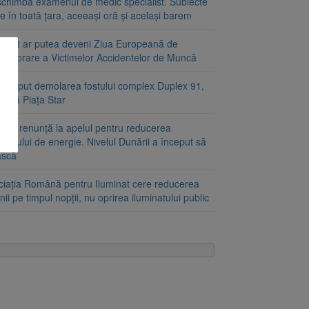
schimbă examenul de medic specialist. Subiecte
e în toată țara, aceeași oră și același barem
ugust ar putea deveni Ziua Europeană de
emorare a Victimelor Accidentelor de Muncă
început demolarea fostului complex Duplex 91,
ângă Piața Star
aria renunță la apelul pentru reducerea
umului de energie. Nivelul Dunării a început să
ască
ciația Română pentru Iluminat cere reducerea
nii pe timpul nopții, nu oprirea iluminatului public