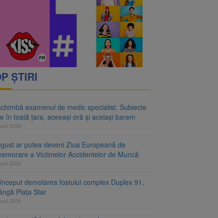
rimesc îngrijiri
oră și același barem
P ȘTIRI
schimbă examenul de medic specialist. Subiecte
e în toată țara, aceeași oră și același barem
gust 2026
ugust ar putea deveni Ziua Europeană de
emorare a Victimelor Accidentelor de Muncă
gust 2026
început demolarea fostului complex Duplex 91,
ângă Piața Star
gust 2026