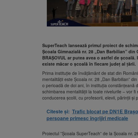
SuperTeach lansează primul proiect de schimba
Școala Gimnazială nr. 28 „Dan Barbilian” di
BRAȘOVUL ar putea avea o astfel de școală. Ini
existe măcar o școală în fiecare județ al țării.
Prima instituție de învățământ de stat din Români
mentalității este Școala nr. 28 „Dan Barbilian” 
o perioadă de doi ani, în instituția constănțeană
schimbarea mentalității la toate nivelurile – vor f
conducerea școlii, cu profesorii, elevii, părinții și
Citeste și:
Trafic blocat pe DN1E Braș
persoane primesc îngrijiri medicale
Proiectul ”Școala SuperTeach” de la Școala nr. 28