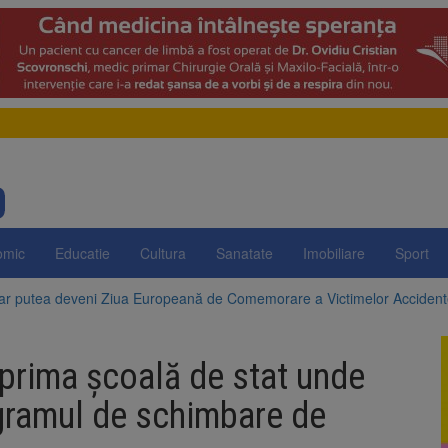
omic
Educatie
Cultura
Sanatate
Imobiliare
Sport
 ar putea deveni Ziua Europeană de Comemorare a Victimelor Acciden
t demolarea fostului complex Duplex 91, de lângă Piața Star
prima școală de stat unde
enunță la apelul pentru reducerea consumului de energie. Nivelul Dunăr
ogramul de schimbare de
 Română pentru Iluminat cere reducerea luminii pe timpul nopții, nu opri