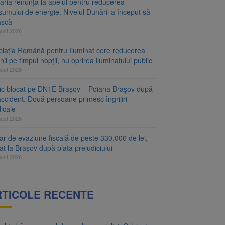
aria renunță la apelul pentru reducerea
umului de energie. Nivelul Dunării a început să
ască
gust 2026
ciația Română pentru Iluminat cere reducerea
nii pe timpul nopții, nu oprirea iluminatului public
gust 2026
fic blocat pe DN1E Brașov – Poiana Brașov după
ccident. Două persoane primesc îngrijiri
icale
gust 2026
r de evaziune fiscală de peste 330.000 de lei,
at la Brașov după plata prejudiciului
gust 2026
RTICOLE RECENTE