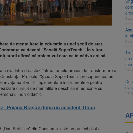
Ung
cons
cre
8 au
Aso
lumi
8 au
re de mentalitate în educație a unei școli de stat.
n Constanța va deveni ”Școală SuperTeach”
.
În viitor,
Tra
țiatorii afirmă că obiectivul este ca în câțiva ani să
un a
med
7 au
a ce va intra de astăzi într-un amplu proces de transformare a
din Constanța. Proiectul ”Școala SuperTeach” presupune că, pe
Dosa
 de învățământ vor fi implementate instrumentele pentru
clas
i realizate cursuri de mentalitate deschisă în educație cu
7 au
 personalul non-didactic.
ov - Poiana Brașov după un accident. Două
A
 „Dan Barbilian” din Constanța este un proiect pilot al