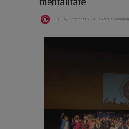
mentalitate
Trafic bl
7 august 2026
medicale
Se schimb
8 august 2026
D. P.
7 octombrie 2021
fără commentari