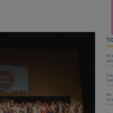
ocat pe DN1E Brașov – Poiana Brașov după un accident. Două persoane p
ă examenul de medic specialist. Subiecte unice în toată țara, aceeași 
i
TO
Se 
unic
8 au
8 a
Com
8 au
Am 
de l
8 au