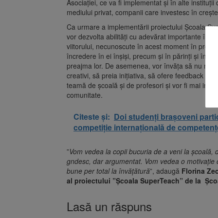
Asociației, ce va fi implementat și în alte instituț
mediului privat, companii care investesc în creșter
Ca urmare a implementării proiectului Școala Supe
vor dezvolta abilități cu adevărat importante în p
viitorului, necunoscute în acest moment în proporț
încredere în ei înșiși, precum și în părinți și în p
preajma lor. De asemenea, vor învăța să nu mai râ
creativi, să preia inițiativa, să ofere feedback conc
teamă de școală și de profesori și vor fi mai impl
comunitate.
Citeste și:
Doi studenți brașoveni part
competiție internațională de competenț
”
Vom vedea la copii bucuria de a veni la școală, 
gndesc, dar argumentat. Vom vedea o motivație cre
bune per total la învățătură
”, adaugă
Florina Zec
al proiectului ”Școala SuperTeach” de la Școa
Lasă un răspuns