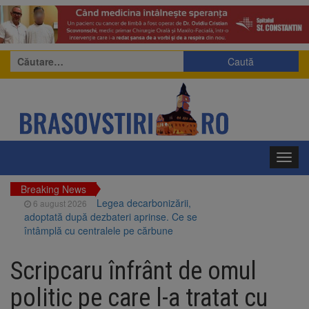
Caută
după:
Toggl
navig
Breaking News
Legea decarbonizării,
6 august 2026
adoptată după dezbateri aprinse. Ce se
întâmplă cu centralele pe cărbune
Legea integrității, adoptată
6 august 2026
de Senat cu amendamentele PSD și AUR.
Scripcaru înfrânt de omul
Proiectul merge la promulgare
Artiști din SUA și Cuba vin la
6 august 2026
politic pe care l-a tratat cu
Brașov Jazz & Blues Festival. Ediția a 14-a