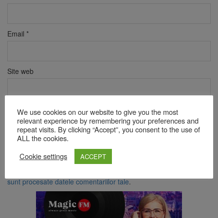
Email
*
Site web
We use cookies on our website to give you the most
Verificare anti-robot
relevant experience by remembering your preferences and
Click pentru a începe verificarea
repeat visits. By clicking “Accept”, you consent to the use of
Friendly
Captcha ⇗
ALL the cookies.
Cookie settings
ACCEPT
Acest site folosește Akismet pentru a reduce spamul.
Află cum
sunt procesate datele comentariilor tale
.