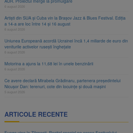
AUR. Proiectul merge la promulgare
6 august 2026
Artiști din SUA și Cuba vin la Brașov Jazz & Blues Festival. Ediția
a 14-a are loc între 14 și 16 august
6 august 2026
Uniunea Europeană acordă Ucrainei încă 1,4 miliarde de euro din
veniturile activelor rusești înghețate
6 august 2026
Motorina a ajuns la 11,68 lei în unele benzinării
6 august 2026
Ce avere declară Mirabela Grădinaru, partenera președintelui
Nicușor Dan: terenuri, cote din locuințe și două mașini
5 august 2026
ARTICOLE RECENTE
Fuego vine la Zărnești. Recital special pe scena Festivalului