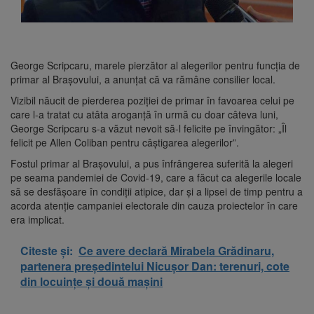
George Scripcaru, marele pierzător al alegerilor pentru funcția de
primar al Brașovului, a anunțat că va rămâne consilier local.
Vizibil năucit de pierderea poziției de primar în favoarea celui pe
care l-a tratat cu atâta aroganță în urmă cu doar câteva luni,
George Scripcaru s-a văzut nevoit să-l felicite pe învingător: „Îl
felicit pe Allen Coliban pentru câștigarea alegerilor”.
Fostul primar al Brașovului, a pus înfrângerea suferită la alegeri
pe seama pandemiei de Covid-19, care a făcut ca alegerile locale
să se desfășoare în condiții atipice, dar și a lipsei de timp pentru a
acorda atenție campaniei electorale din cauza proiectelor în care
era implicat.
Citeste și:
Ce avere declară Mirabela Grădinaru,
partenera președintelui Nicușor Dan: terenuri, cote
din locuințe și două mașini