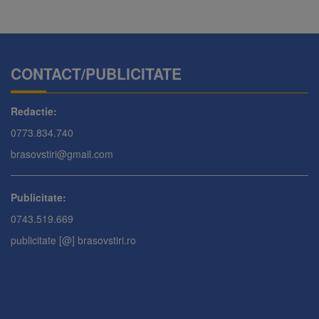
CONTACT/PUBLICITATE
Redactie:
0773.834.740
brasovstiri@gmail.com
Publicitate:
0743.519.669
publicitate [@] brasovstiri.ro