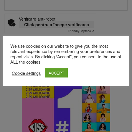
Verificare anti-robot
Click pentru a începe verificarea
Friendly
Captcha ⇗
We use cookies on our website to give you the most
relevant experience by remembering your preferences and
Acest site folosește Akismet pentru a reduce spamul.
Află cum
repeat visits. By clicking “Accept”, you consent to the use of
sunt procesate datele comentariilor tale
.
ALL the cookies.
Cookie settings
ACCEPT