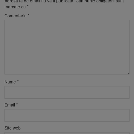
Adresa ta de email nu va fi publicată.
Câmpurile obligatorii sunt
marcate cu
*
Comentariu
*
Nume
*
Email
*
Site web