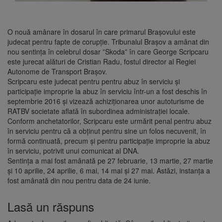
O nouă amânare în dosarul în care primarul Braşovului este
judecat pentru fapte de corupţie. Tribunalul Braşov a amânat din
nou sentinţa în celebrul dosar ”Skoda” în care George Scripcaru
este jurecat alături de Cristian Radu, fostul director al Regiei
Autonome de Transport Braşov.
Scripcaru este judecat pentru pentru abuz în serviciu şi
participaţie improprie la abuz în serviciu într-un a fost deschis în
septembrie 2016 și vizează achiziţionarea unor autoturisme de
RATBV societate aflată în subordinea administraţiei locale.
Conform anchetatorilor, Scripcaru este urmărit penal pentru abuz
în serviciu pentru că a obţinut pentru sine un folos necuvenit, în
formă continuată, precum şi pentru participaţie improprie la abuz
în serviciu, potrivit unui comunicat al DNA.
Sentinţa a mai fost amânată pe 27 februarie, 13 martie, 27 martie
şi 10 aprilie, 24 aprilie, 6 mai, 14 mai şi 27 mai. Astăzi, instanţa a
fost amânată din nou pentru data de 24 iunie.
Lasă un răspuns