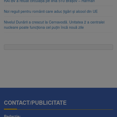
RATBV a reluat circulația pe linia 510 Brașov – Hărman
Noi reguli pentru românii care aduc țigări și alcool din UE
Nivelul Dunării a crescut la Cernavodă. Unitatea 2 a centralei
nucleare poate funcționa cel puțin încă nouă zile
CONTACT/PUBLICITATE
Redactie: