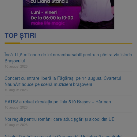
TOP ȘTIRI
Încă 11,5 milioane de lei nerambursabili pentru a păstra vie istoria
Brașovului
10 august 2026
Concert cu intrare liberă la Făgăraș, pe 14 august. Cvartetul
NaunArt aduce pe scenă muzicieni brașoveni
10 august 2026
RATBV a reluat circulația pe linia 510 Brașov – Hărman
10 august 2026
Noi reguli pentru românii care aduc țigări și alcool din UE
10 august 2026
Nivelul Dunării a crescut la Cernavodă. Unitatea 2 a centralei