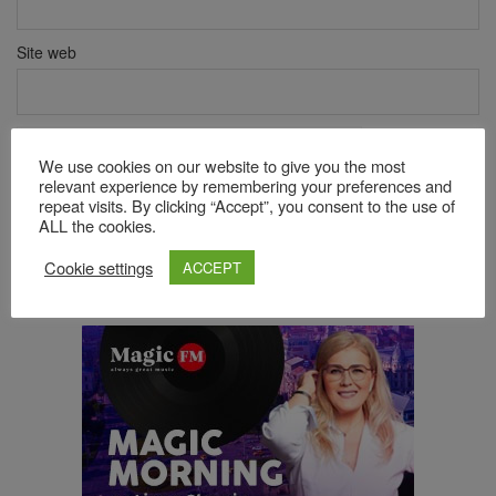
Site web
Verificare anti-robot
We use cookies on our website to give you the most
Click pentru a începe verificarea
relevant experience by remembering your preferences and
Friendly
Captcha ⇗
repeat visits. By clicking “Accept”, you consent to the use of
ALL the cookies.
Cookie settings
ACCEPT
Acest site folosește Akismet pentru a reduce spamul.
Află cum
sunt procesate datele comentariilor tale
.