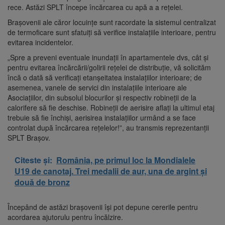
rece. Astăzi SPLT începe încărcarea cu apă a a rețelei.
Brașovenii ale căror locuinţe sunt racordate la sistemul centralizat
de termoficare sunt sfatuiți să verifice instalaţiile interioare, pentru
evitarea incidentelor.
„Spre a preveni eventuale inundații în apartamentele dvs, cât și
pentru evitarea încărcării/golirii rețelei de distribuție, vă solicităm
încă o dată să verificați etanșeitatea instalațiilor interioare; de
asemenea, vanele de servici din instalațiile interioare ale
Asociațiilor, din subsolul blocurilor și respectiv robineții de la
calorifere să fie deschise. Robineții de aerisire aflați la ultimul etaj
trebuie să fie închiși, aerisirea instalațiilor urmând a se face
controlat după încărcarea rețelelor!”, au transmis reprezentanții
SPLT Brașov.
Citeste și:
România, pe primul loc la Mondialele
U19 de canotaj. Trei medalii de aur, una de argint și
două de bronz
Începând de astăzi brașovenii își pot depune cererile pentru
acordarea ajutorulu pentru încălzire.