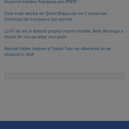
Guvernul menține finanțarea prin PNRR
Zece troițe istorice din Șcheii Brașovului vor fi restaurate.
Contractul de finanțare a fost semnat
La 97 de ani, a doborât propriul record mondial. Betty Bromage a
zburat din nou pe aripa unui avion
Avocații fraților Andrew și Tristan Tate cer eliberarea lor pe
cauțiune în SUA