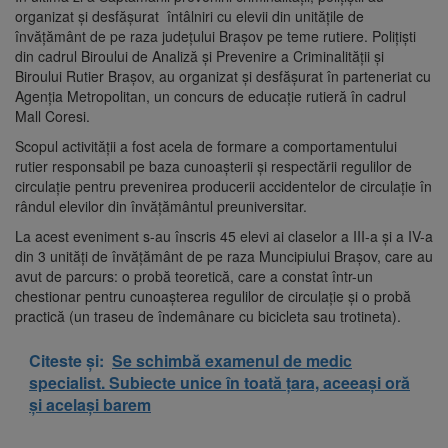
organizat şi desfăşurat întâlniri cu elevii din unitățile de
învățământ de pe raza județului Brașov pe teme rutiere. Polițiști
din cadrul Biroului de Analiză și Prevenire a Criminalității și
Biroului Rutier Brașov, au organizat și desfășurat în parteneriat cu
Agenția Metropolitan, un concurs de educație rutieră în cadrul
Mall Coresi.
Scopul activității a fost acela de formare a comportamentului
rutier responsabil pe baza cunoașterii și respectării regulilor de
circulație pentru prevenirea producerii accidentelor de circulație în
rândul elevilor din învățământul preuniversitar.
La acest eveniment s-au înscris 45 elevi ai claselor a III-a și a IV-a
din 3 unități de învățământ de pe raza Muncipiului Brașov, care au
avut de parcurs: o probă teoretică, care a constat într-un
chestionar pentru cunoașterea regulilor de circulație și o probă
practică (un traseu de îndemânare cu bicicleta sau trotineta).
Citeste și:
Se schimbă examenul de medic
specialist. Subiecte unice în toată țara, aceeași oră
și același barem