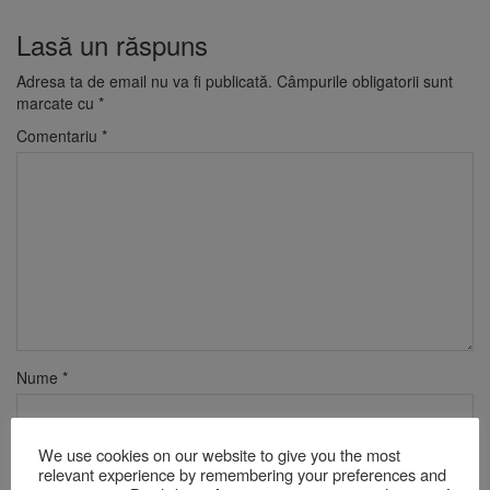
Lasă un răspuns
Adresa ta de email nu va fi publicată.
Câmpurile obligatorii sunt
marcate cu
*
Comentariu
*
Nume
*
We use cookies on our website to give you the most
Email
*
relevant experience by remembering your preferences and