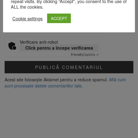
repeat visits. By clicking “Accept”, you consent to the use of
ALL the cookies.
Site web
Cookie settings
ACCEPT
Verificare anti-robot
Click pentru a începe verificarea
Friendly
Captcha ⇗
Acest site folosește Akismet pentru a reduce spamul.
Află cum
sunt procesate datele comentariilor tale
.