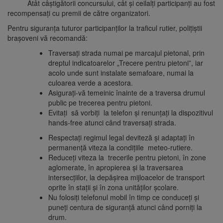
Atât câștigătorii concursului, cât și ceilalți participanți au fost
recompensați cu premii de către organizatori.
Pentru siguranța tuturor participanților la traficul rutier, polițiștii
brașoveni vă recomandă:
Traversați strada numai pe marcajul pietonal, prin
dreptul indicatoarelor „Trecere pentru pietoni”, iar
acolo unde sunt instalate semafoare, numai la
culoarea verde a acestora.
Asigurați-vă temeinic înainte de a traversa drumul
public pe trecerea pentru pietoni.
Evitați să vorbiți la telefon şi renunțați la dispozitivul
hands-free atunci când traversați strada.
Respectați regimul legal deviteză şi adaptați în
permanenţă viteza la condiţiile meteo-rutiere.
Reduceți viteza la trecerile pentru pietoni, în zone
aglomerate, în apropierea şi la traversarea
intersecţiilor, la depăşirea mijloacelor de transport
oprite în staţii şi în zona unităţilor şcolare.
Nu folosiți telefonul mobil în timp ce conduceți și
puneți centura de siguranță atunci când porniți la
drum.