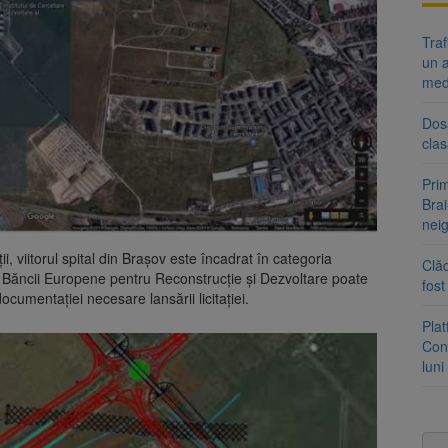
Tra
un a
med
Dosa
clas
Prim
Brai
neig
i, viitorul spital din Brașov este încadrat în categoria
Clăd
 ai Băncii Europene pentru Reconstrucție și Dezvoltare poate
fos
ocumentației necesare lansării licitației.
Pla
Cont
luni