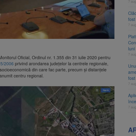
7 au
Clăd
fos
7 au
Pla
Cont
luni
7 au
Monitorul Oficial, Ordinul nr. 1.355 din 31 iulie 2020 pentru
765/2006
privind arondarea județelor la centrele regionale,
Unul
 socioeconomică din care fac parte, precum și distanțele
ame
 anumit centru regional.
fos
7 au
Apli
înc
7 au
A