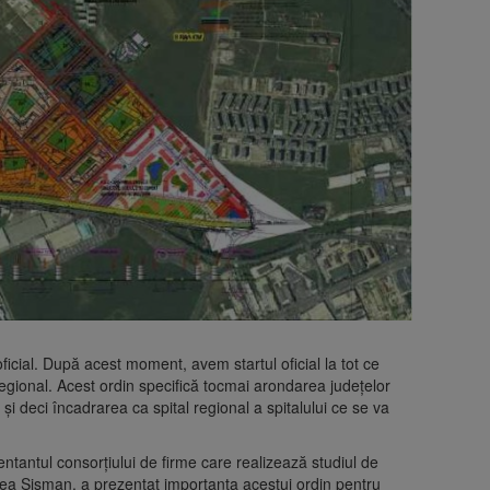
ficial. După acest moment, avem startul oficial la tot ce
regional. Acest ordin specifică tocmai arondarea județelor
și deci încadrarea ca spital regional a spitalului ce se va
entantul consorțiului de firme care realizează studiul de
reea Șișman, a prezentat importanța acestui ordin pentru