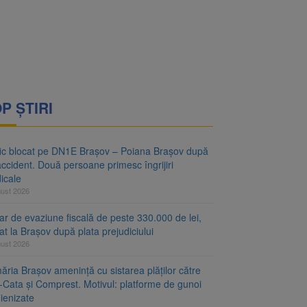
vantgarden. Contractul a
rimesc îngrijiri
P ȘTIRI
fic blocat pe DN1E Brașov – Poiana Brașov după
ccident. Două persoane primesc îngrijiri
icale
gust 2026
r de evaziune fiscală de peste 330.000 de lei,
at la Brașov după plata prejudiciului
gust 2026
ăria Brașov amenință cu sistarea plăților către
-Cata și Comprest. Motivul: platforme de gunoi
ienizate