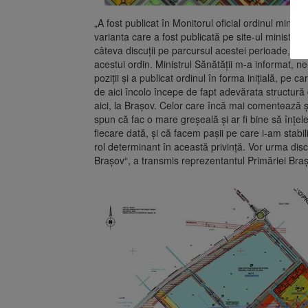
„A fost publicat în Monitorul oficial ordinul minist
varianta care a fost publicată pe site-ul ministeru
câteva discuții pe parcursul acestei perioade, în
acestui ordin. Ministrul Sănătății m-a informat, 
poziții și a publicat ordinul în forma inițială, pe 
de aici încolo începe de fapt adevărata structură d
aici, la Brașov. Celor care încă mai comentează ș
spun că fac o mare greșeală și ar fi bine să în
fiecare dată, și că facem pașii pe care i-am stabi
rol determinant în această privință. Vor urma discuț
Brașov“, a transmis reprezentantul Primăriei Braș