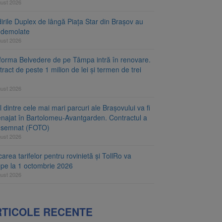
gust 2026
irile Duplex de lângă Piața Star din Brașov au
t demolate
gust 2026
tforma Belvedere de pe Tâmpa intră în renovare.
ract de peste 1 milion de lei și termen de trei
gust 2026
 dintre cele mai mari parcuri ale Brașovului va fi
najat în Bartolomeu-Avantgarden. Contractul a
t semnat (FOTO)
gust 2026
carea tarifelor pentru rovinietă și TollRo va
epe la 1 octombrie 2026
gust 2026
RTICOLE RECENTE