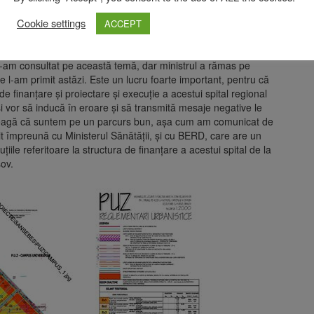
Cookie settings
rului sănătății referitor la Spitalul Regional Brașov. A rămas
ACCEPT
lui în cadrul procedurii de transparență decizională. Au fost
 care s-a încercat să se modifice sau să se revină asupra
ne-am consultat pe această temă, dar ministrul a rămas pe
care l-am primit astăzi. Este un lucru foarte important, pentru că
e finanțare și proiectare și execuție a acestui spital regional
i vor să inducă în eroare și să transmită mesaje negative le
țeleagă că suntem pe un parcurs bun, așa cum am comunicat de
lit împreună cu Ministerul Sănătății, și cu BERD, care are un
iile referitoare la structura de finanțare a acestui spital de la
ov.