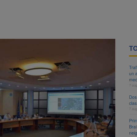
re cele mai mari parcuri ale Brașovului va fi amenajat în Bartolomeu-A
ocat pe DN1E Brașov – Poiana Brașov după un accident. Două persoane p
TO
Tra
un a
med
7 au
Dosa
clas
7 au
Prim
Brai
neig