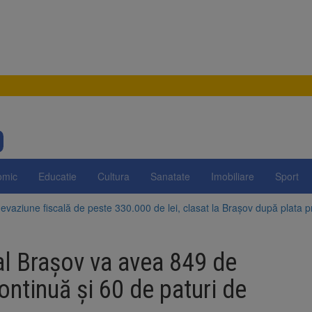
omic
Educatie
Cultura
Sanatate
Imobiliare
Sport
evaziune fiscală de peste 330.000 de lei, clasat la Brașov după plata pr
Brașov amenință cu sistarea plăților către Brai-Cata și Comprest. Motiv
nal Brașov va avea 849 de
 Duplex de lângă Piața Star din Brașov au fost demolate
continuă şi 60 de paturi de
 Belvedere de pe Tâmpa intră în renovare. Contract de peste 1 milion de