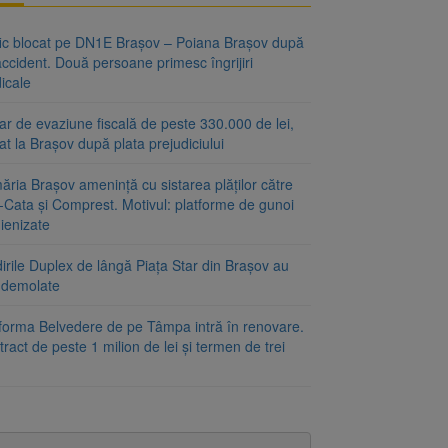
fic blocat pe DN1E Brașov – Poiana Brașov după
ccident. Două persoane primesc îngrijiri
icale
r de evaziune fiscală de peste 330.000 de lei,
at la Brașov după plata prejudiciului
ăria Brașov amenință cu sistarea plăților către
-Cata și Comprest. Motivul: platforme de gunoi
ienizate
irile Duplex de lângă Piața Star din Brașov au
t demolate
tforma Belvedere de pe Tâmpa intră în renovare.
ract de peste 1 milion de lei și termen de trei