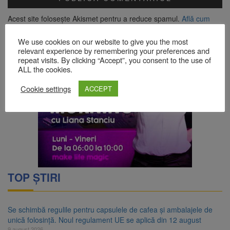
Acest site folosește Akismet pentru a reduce spamul.
Află cum
sunt procesate datele comentariilor tale
.
We use cookies on our website to give you the most
relevant experience by remembering your preferences and
repeat visits. By clicking “Accept”, you consent to the use of
ALL the cookies.
Cookie settings
ACCEPT
TOP ȘTIRI
Se schimbă regulile pentru capsulele de cafea și ambalajele de
unică folosință. Noul regulament UE se aplică din 12 august
9 august 2026