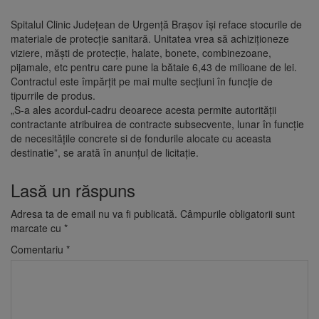
Spitalul Clinic Județean de Urgență Brașov își reface stocurile de
materiale de protecție sanitară. Unitatea vrea să achiziționeze
viziere, măști de protecție, halate, bonete, combinezoane,
pijamale, etc pentru care pune la bătaie 6,43 de milioane de lei.
Contractul este împărțit pe mai multe secțiuni în funcție de
tipurrile de produs.
„S-a ales acordul-cadru deoarece acesta permite autorităţii
contractante atribuirea de contracte subsecvente, lunar în funcţie
de necesitățile concrete si de fondurile alocate cu aceasta
destinatie”, se arată în anunțul de licitație.
Lasă un răspuns
Adresa ta de email nu va fi publicată.
Câmpurile obligatorii sunt
marcate cu
*
Comentariu
*