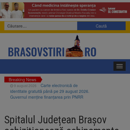
Caută
după:
Toggl
navig
Breaking News
Carte electronică de
9 august 2026
identitate gratuită până pe 29 august 2026.
Guvernul menține finanțarea prin PNRR
Zece troițe istorice din Șcheii
9 august 2026
Brașovului vor fi restaurate. Contractul de
Spitalul Județean Brașov
finanțare a fost semnat