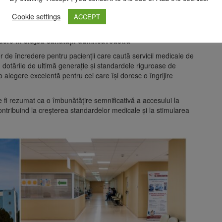
ui complex Duplex 91, de lângă Piața Star
Cookie settings
ACCEPT
edere în slujba sănătății dumneavoastră
r de încredere pentru pacienții care caută servicii medicale de
, dotările de ultimă generație și standardele riguroase de
 o alegere excelentă pentru cei care își doresc o îngrijire
e fi rezumat ca o îmbunătățire semnificativă a accesului la
ntribuind la creșterea standardelor medicale și la stimularea