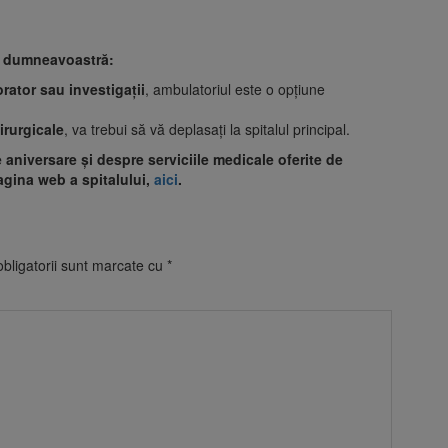
le dumneavoastră:
orator sau investigații
, ambulatoriul este o opțiune
irurgicale
, va trebui să vă deplasați la spitalul principal.
aniversare și despre serviciile medicale oferite de
pagina web a spitalului,
aici
.
bligatorii sunt marcate cu
*