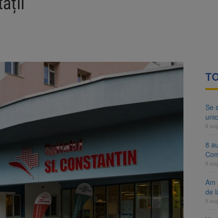
ății
ocat pe DN1E Brașov – Poiana Brașov după un accident. Două persoane p
ă examenul de medic specialist. Subiecte unice în toată țara, aceeași 
TO
Se 
unic
8 au
8 a
Com
8 au
Am 
de l
8 au