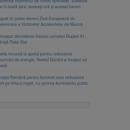
schimbă examenul de medic specialist. Subiecte
e în toată țara, aceeași oră și același barem
ugust ar putea deveni Ziua Europeană de
emorare a Victimelor Accidentelor de Muncă
început demolarea fostului complex Duplex 91,
ângă Piața Star
aria renunță la apelul pentru reducerea
umului de energie. Nivelul Dunării a început să
ască
ciația Română pentru Iluminat cere reducerea
nii pe timpul nopții, nu oprirea iluminatului public