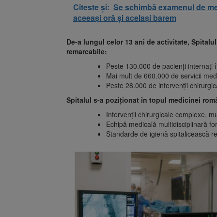
Citeste și:
Se schimbă examenul de medic
aceeași oră și același barem
De-a lungul celor 13 ani de activitate, Spitalu
remarcabile:
Peste 130.000 de pacienți internați î
Mai mult de 660.000 de servicii med
Peste 28.000 de intervenții chirurgic
Spitalul s-a poziționat în topul medicinei rom
Intervenții chirurgicale complexe, m
Echipă medicală multidisciplinară f
Standarde de igienă spitalicească re