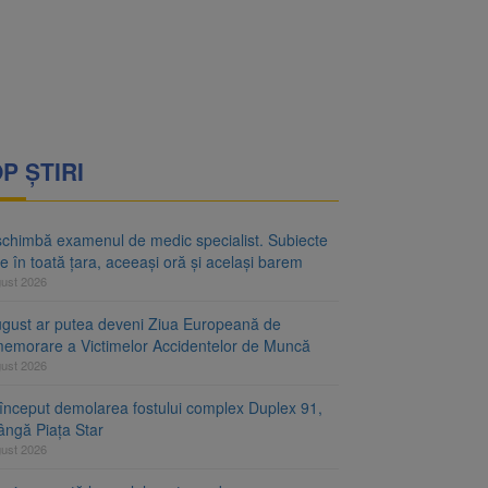
rimesc îngrijiri
oră și același barem
P ȘTIRI
schimbă examenul de medic specialist. Subiecte
e în toată țara, aceeași oră și același barem
gust 2026
ugust ar putea deveni Ziua Europeană de
emorare a Victimelor Accidentelor de Muncă
gust 2026
început demolarea fostului complex Duplex 91,
ângă Piața Star
gust 2026