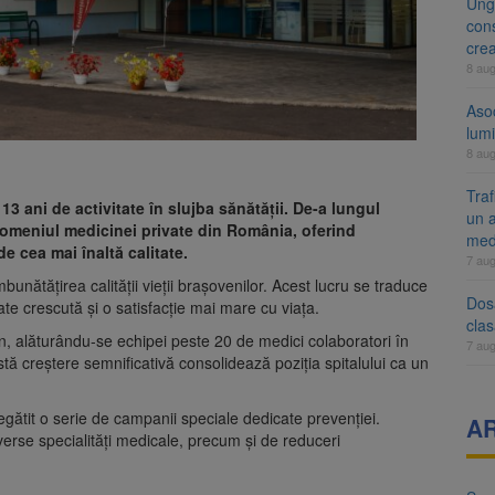
Ung
cons
cre
8 au
Aso
lumi
8 au
Tra
3 ani de activitate în slujba sănătății. De-a lungul
un a
 domeniul medicinei private din România, oferind
med
e cea mai înaltă calitate.
7 au
bunătățirea calității vieții brașovenilor. Acest lucru se traduce
Dosa
ate crescută și o satisfacție mai mare cu viața.
clas
l an, alăturându-se echipei peste 20 de medici colaboratori în
7 au
stă creștere semnificativă consolidează poziția spitalului ca un
regătit o serie de campanii speciale dedicate prevenției.
A
diverse specialități medicale, precum și de reduceri