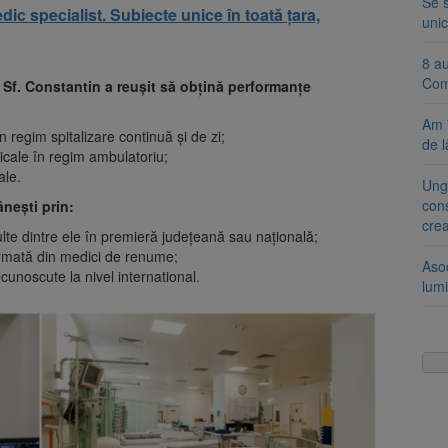
Se 
 specialist. Subiecte unice în toată țara,
unic
8 a
Com
l Sf. Constantin a reușit să obțină performanțe
Am 
n regim spitalizare continuă și de zi;
de l
icale în regim ambulatoriu;
ale.
Ung
cons
ânești prin:
cre
ulte dintre ele în premieră județeană sau națională;
ormată din medici de renume;
Aso
cunoscute la nivel international.
lumi