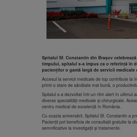
Spitalul Sf. Constantin din Brașov celebrează 1
timpului, spitalul s-a impus ca o referință în
pacienților o gamă largă de servicii medicale d
Accesul la servicii medicale de top contribuie la îm
printr-o stare de sănătate mai bună, o productivit
Spitalul s-a dezvoltat într-un ritm alert în ultimu
diverse specialități medicale și chirurgicale. Acea
centru medical de excelență în România.
Cu ocazia aniversării, Spitalul Sf. Constantin a p
Pacienții pot beneficia de consultații gratuite la 
semnificative la investigații și tratamente.