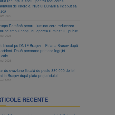
aria renunță la apelul pentru reducerea
umului de energie. Nivelul Dunării a început să
ască
gust 2026
ciația Română pentru Iluminat cere reducerea
nii pe timpul nopții, nu oprirea iluminatului public
gust 2026
fic blocat pe DN1E Brașov – Poiana Brașov după
ccident. Două persoane primesc îngrijiri
icale
gust 2026
r de evaziune fiscală de peste 330.000 de lei,
at la Brașov după plata prejudiciului
gust 2026
RTICOLE RECENTE