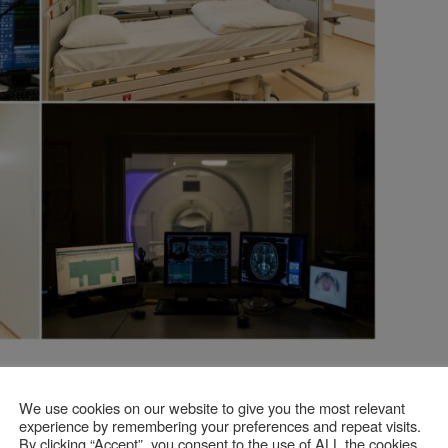
nd esențială pentru menținerea sănătății. De aceea, spitalul
We use cookies on our website to give you the most relevant
are a pacienților cu privire la adoptarea unui stil de viață
experience by remembering your preferences and repeat visits.
riodice.
By clicking “Accept”, you consent to the use of ALL the cookies.