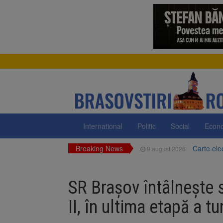
International
Politic
Social
Econ
Breaking News
Carte ele
9 august 2026
Zece troiț
9 august 2026
SR Braşov întâlnește
La 97 de 
9 august 2026
II, în ultima etapă a tur
Avocații 
9 august 2026