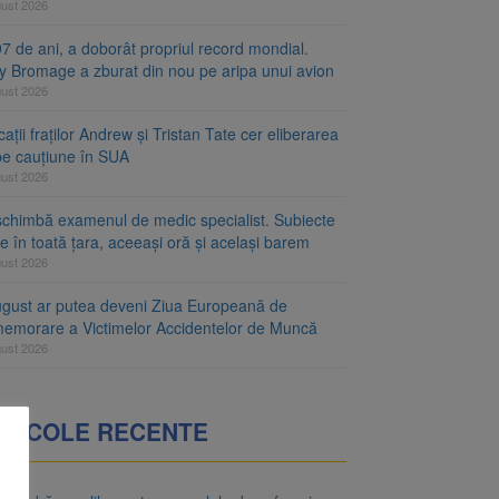
gust 2026
7 de ani, a doborât propriul record mondial.
ty Bromage a zburat din nou pe aripa unui avion
gust 2026
ații fraților Andrew și Tristan Tate cer eliberarea
 pe cauțiune în SUA
gust 2026
schimbă examenul de medic specialist. Subiecte
e în toată țara, aceeași oră și același barem
gust 2026
ugust ar putea deveni Ziua Europeană de
emorare a Victimelor Accidentelor de Muncă
gust 2026
RTICOLE RECENTE