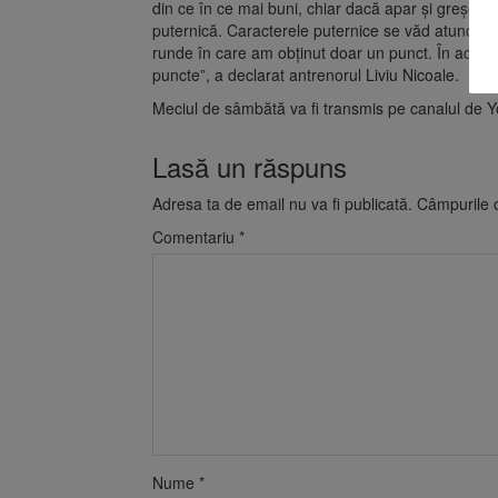
din ce în ce mai buni, chiar dacă apar şi greşeli
puternică. Caracterele puternice se văd atunci c
runde în care am obţinut doar un punct. În aceste 
puncte”, a declarat antrenorul Liviu Nicoale.
Meciul de sâmbătă va fi transmis pe canalul de 
Lasă un răspuns
Adresa ta de email nu va fi publicată.
Câmpurile o
Comentariu
*
Nume
*