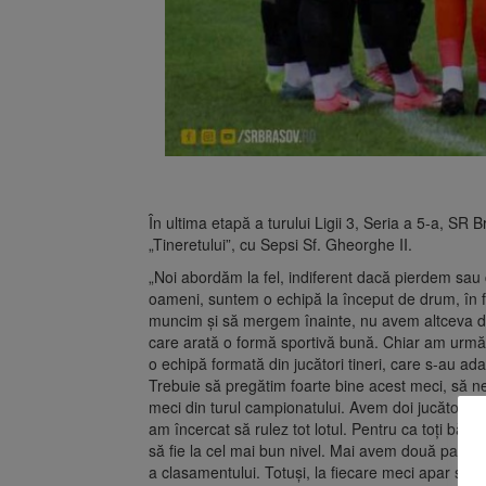
În ultima etapă a turului Ligii 3, Seria a 5-a, SR
„Tineretului”, cu Sepsi Sf. Gheorghe II.
„Noi abordăm la fel, indiferent dacă pierdem sau 
oameni, suntem o echipă la început de drum, în f
muncim şi să mergem înainte, nu avem altceva de 
care arată o formă sportivă bună. Chiar am urmăr
o echipă formată din jucători tineri, care s-au adap
Trebuie să pregătim foarte bine acest meci, să n
meci din turul campionatului. Avem doi jucători 
am încercat să rulez tot lotul. Pentru ca toţi băieţ
să fie la cel mai bun nivel. Mai avem două parti
a clasamentului. Totuşi, la fiecare meci apar situa