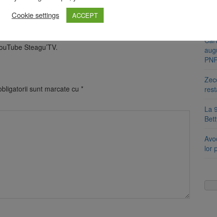
Se s
. Din greşeli învăţăm şi aşa progresăm pentru a forma o echipă
amb
ând lucrurile nu sunt tocmai bune, iar noi venim după două
Cookie settings
ACCEPT
se a
ultime jocuri din acest an vom face totul pentru a lua cele 6
Cart
YouTube Steagu’TV.
aug
PN
Zece
bligatorii sunt marcate cu
*
rest
La 9
Bet
Avoc
lor