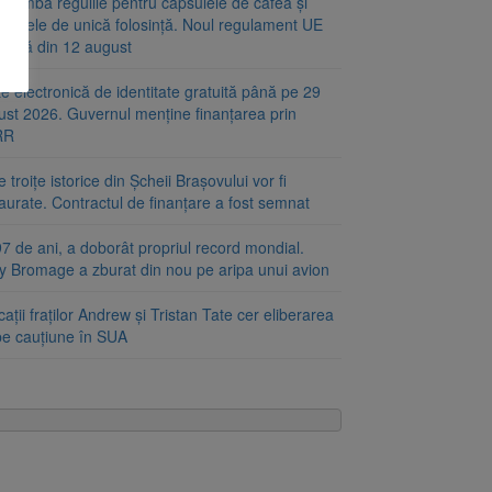
chimbă regulile pentru capsulele de cafea și
alajele de unică folosință. Noul regulament UE
plică din 12 august
e electronică de identitate gratuită până pe 29
ust 2026. Guvernul menține finanțarea prin
RR
 troițe istorice din Șcheii Brașovului vor fi
aurate. Contractul de finanțare a fost semnat
7 de ani, a doborât propriul record mondial.
ty Bromage a zburat din nou pe aripa unui avion
ații fraților Andrew și Tristan Tate cer eliberarea
 pe cauțiune în SUA