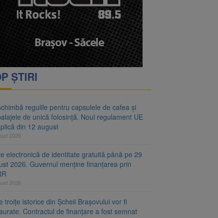
oră și același barem
 Noul regulament UE se
P ȘTIRI
chimbă regulile pentru capsulele de cafea și
alajele de unică folosință. Noul regulament UE
plică din 12 august
gust 2026
e electronică de identitate gratuită până pe 29
ust 2026. Guvernul menține finanțarea prin
RR
gust 2026
 troițe istorice din Șcheii Brașovului vor fi
aurate. Contractul de finanțare a fost semnat