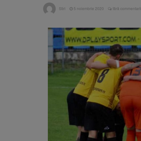
Se schimb
8 august 2026
Stiri
5 noiembrie 2020
fără commentari
Se schimb
9 august 2026
aplică din 12 august