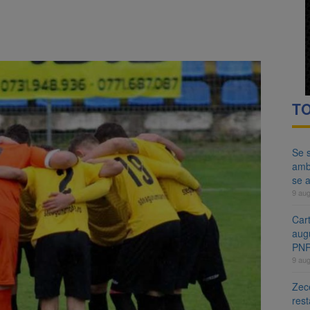
ă examenul de medic specialist. Subiecte unice în toată țara, aceeași 
i
ă regulile pentru capsulele de cafea și ambalajele de unică folosință.
TO
Se s
amb
se a
9 au
Cart
aug
PN
9 au
Zece
rest