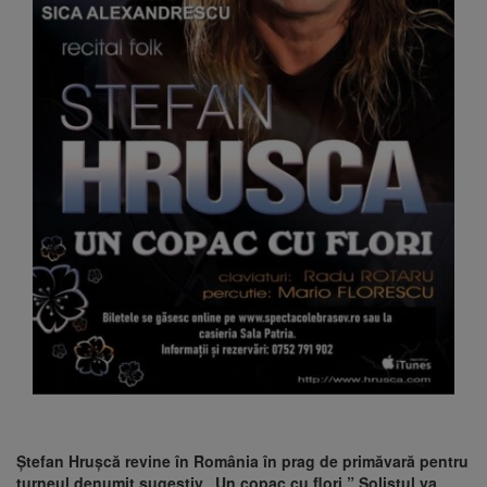
Ștefan Hrușcă revine în România în prag de primăvară pentru
turneul denumit sugestiv „Un copac cu flori.” Solistul va