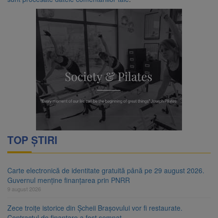
TOP ȘTIRI
Carte electronică de identitate gratuită până pe 29 august 2026.
Guvernul menține finanțarea prin PNRR
9 august 2026
Zece troițe istorice din Șcheii Brașovului vor fi restaurate.
Contractul de finanțare a fost semnat