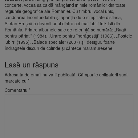
concerte, vocea sa caldă mângâind inimile românilor din toate
regiunile geografice ale României. Cu timbrul vocal unic,
candoarea inconfundabilă și apariția de o simplitate distinsă,
Ștefan Hrușcă a devenit unul dintre cei mai iubiți folk-iști din
România. Printre albumele sale de referință se numără: „Rugă
pentru părinți” (1984), „Urare pentru îndrăgostiți” (1986), „Fostele
iubiri” (1995), „Balade speciale” (2007) și, desigur, foarte
îndrăgitele discuri de colinde și cântece maramureșene.
Lasă un răspuns
Adresa ta de email nu va fi publicată.
Câmpurile obligatorii sunt
marcate cu
*
Comentariu
*