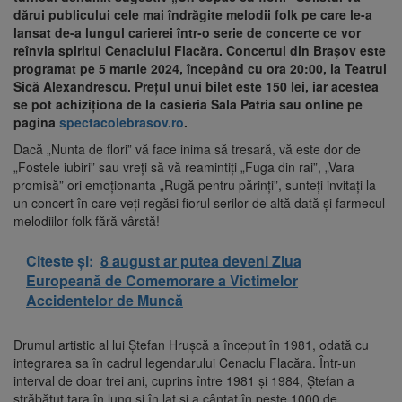
dărui publicului cele mai îndrăgite melodii folk pe care le-a
lansat de-a lungul carierei într-o serie de concerte ce vor
reînvia spiritul Cenaclului Flacăra. Concertul din Brașov este
programat pe 5 martie 2024, începând cu ora 20:00, la Teatrul
Sică Alexandrescu. Prețul unui bilet este 150 lei, iar acestea
se pot achiziționa de la casieria Sala Patria sau online pe
pagina
spectacolebrasov.ro
.
Dacă „Nunta de flori” vă face inima să tresară, vă este dor de
„Fostele iubiri” sau vreţi să vă reamintiţi „Fuga din rai”, „Vara
promisă” ori emoţionanta „Rugă pentru părinţi”, sunteţi invitaţi la
un concert în care veţi regăsi fiorul serilor de altă dată şi farmecul
melodiilor folk fără vârstă!
Citeste și:
8 august ar putea deveni Ziua
Europeană de Comemorare a Victimelor
Accidentelor de Muncă
Drumul artistic al lui Ștefan Hrușcă a început în 1981, odată cu
integrarea sa în cadrul legendarului Cenaclu Flacăra. Într-un
interval de doar trei ani, cuprins între 1981 și 1984, Ștefan a
străbătut țara în lung și în lat și a cântat în peste 1000 de