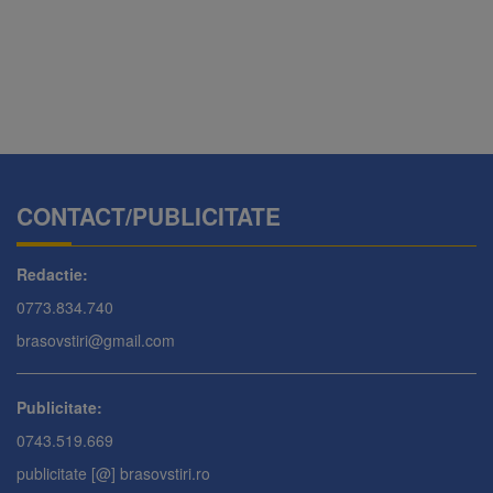
CONTACT/PUBLICITATE
Redactie:
0773.834.740
brasovstiri@gmail.com
Publicitate:
0743.519.669
publicitate [@] brasovstiri.ro