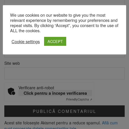
We use cookies on our website to give you the most
Nume
*
relevant experience by remembering your preferences and
repeat visits. By clicking “Accept”, you consent to the use of
ALL the cookies.
Email
*
Cookie settings
ACCEPT
Site web
Verificare anti-robot
Click pentru a începe verificarea
Friendly
Captcha ⇗
Acest site folosește Akismet pentru a reduce spamul.
Află cum
sunt procesate datele comentariilor tale
.