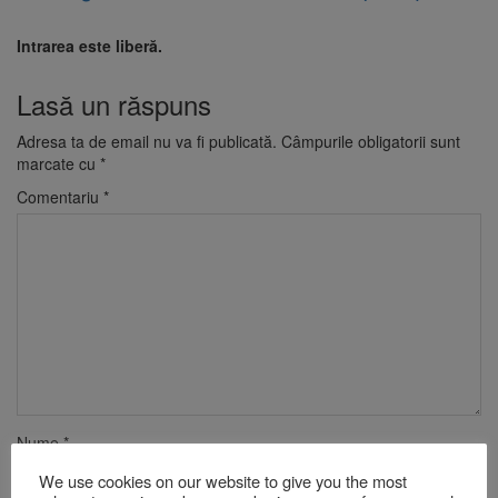
Intrarea este liberă.
Lasă un răspuns
Adresa ta de email nu va fi publicată.
Câmpurile obligatorii sunt
marcate cu
*
Comentariu
*
Nume
*
We use cookies on our website to give you the most