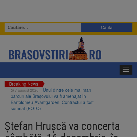
Caută
după:
Toggl
navig
Breaking News
Unul dintre cele mai mari
7 august 2026
parcuri ale Brașovului va fi amenajat în
Bartolomeu-Avantgarden. Contractul a fost
semnat (FOTO)
Aplicarea tarifelor pentru
7 august 2026
rovinietă și TollRo va începe la 1 octombrie
Ștefan Hrușcă va concerta
2026