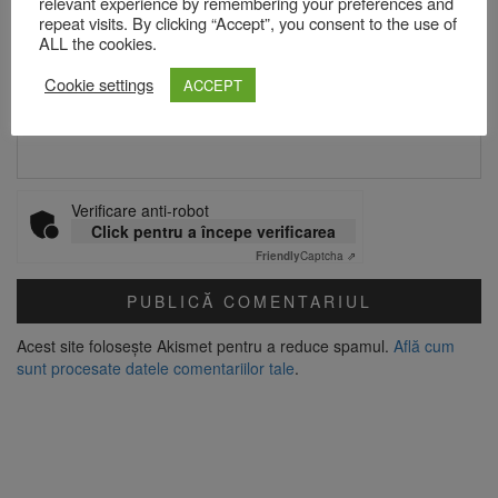
relevant experience by remembering your preferences and
repeat visits. By clicking “Accept”, you consent to the use of
Email
*
ALL the cookies.
Cookie settings
ACCEPT
Site web
Verificare anti-robot
Click pentru a începe verificarea
Friendly
Captcha ⇗
Acest site folosește Akismet pentru a reduce spamul.
Află cum
sunt procesate datele comentariilor tale
.