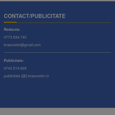
CONTACT/PUBLICITATE
Redactie:
0773.834.740
brasovstiri@gmail.com
Publicitate:
0743.519.669
publicitate [@] brasovstiri.ro