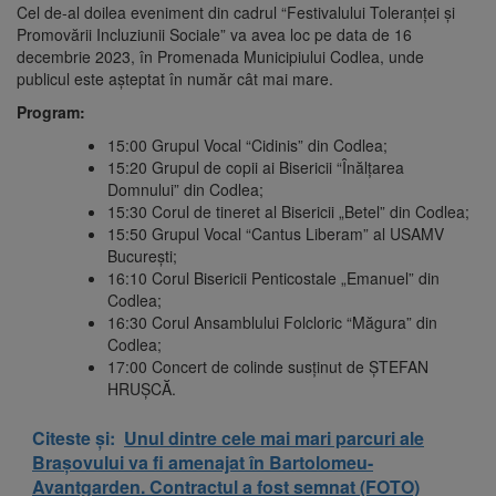
Cel de-al doilea eveniment din cadrul “Festivalului Toleranței și
Promovării Incluziunii Sociale” va avea loc pe data de 16
decembrie 2023, în Promenada Municipiului Codlea, unde
publicul este așteptat în număr cât mai mare.
Program:
15:00 Grupul Vocal “Cidinis” din Codlea;
15:20 Grupul de copii ai Bisericii “Înălțarea
Domnului” din Codlea;
15:30 Corul de tineret al Bisericii „Betel” din Codlea;
15:50 Grupul Vocal “Cantus Liberam” al USAMV
București;
16:10 Corul Bisericii Penticostale „Emanuel” din
Codlea;
16:30 Corul Ansamblului Folcloric “Măgura” din
Codlea;
17:00 Concert de colinde susținut de ȘTEFAN
HRUȘCĂ.
Citeste și:
Unul dintre cele mai mari parcuri ale
Brașovului va fi amenajat în Bartolomeu-
Avantgarden. Contractul a fost semnat (FOTO)