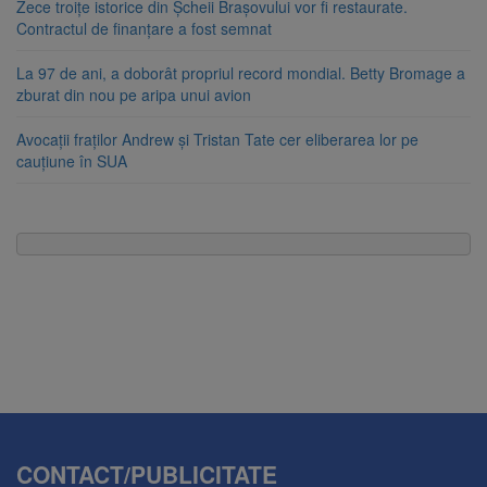
Zece troițe istorice din Șcheii Brașovului vor fi restaurate.
Contractul de finanțare a fost semnat
La 97 de ani, a doborât propriul record mondial. Betty Bromage a
zburat din nou pe aripa unui avion
Avocații fraților Andrew și Tristan Tate cer eliberarea lor pe
cauțiune în SUA
CONTACT/PUBLICITATE