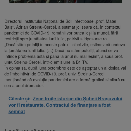
Directorul Institutului Naţional de Boli Infecţioase „prof. Matei
Balş”, Adrian Streinu-Cercel, a estimat joi seara că, în contextul
pandemiei de COVID-19, românii vor putea ieşi la muncă fără
restricţii spre jumătatea lunii iulie, potrivit stiripesurse.ro
„Dacă stăm potoliţi în aceste patru – cinci zile, estimez că undeva
la jumătatea lunii iulie. (…) Dacă nu stăm potoliţi, atunci se va
întinde problema asta şi până la anul nu mai ieşim”, a spus prof.
univ. Streinu-Cercel, într-o emisiune la B1 TV.
În opinia sa, după luna octombrie este de aşteptat un al doilea val
de îmbolnăviri de COVID-19, prof. univ. Streinu-Cercel
menţionând că evoluţia pandemiei are o formă grafică similară cu
cea a unui dromader.
Citeste și:
Zece troițe istorice din Șcheii Brașovului
vor fi restaurate. Contractul de finanțare a fost
semnat