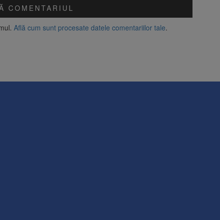
amul.
Află cum sunt procesate datele comentariilor tale
.