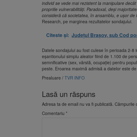
individ se vede mai rezistent la manipulare decât
propriile vulnerabilităţi. Paradoxal, deşi majorita
consideră că societatea, în ansamblu, e uşor de 
Research, pe marginea rezultatelor sondajului.
Citeste și:
Județul Brașov, sub Cod por
Datele sondajului au fost culese în perioada 2-8 i
eşantionului simplu aleator fiind de 1.100 de per
semnificative (sex, vârstă, ocupaţie) pentru popul
peste. Eroarea maximă admisă a datelor este de
Prealuare /
TVR INFO
Lasă un răspuns
Adresa ta de email nu va fi publicată.
Câmpurile o
Comentariu
*