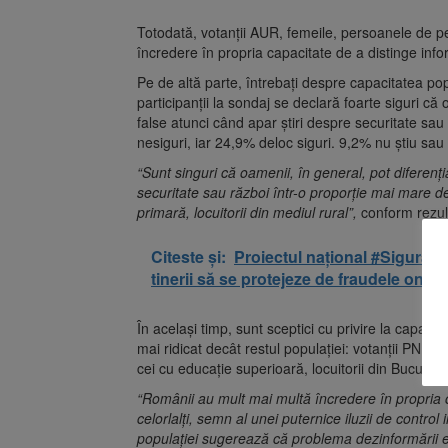
Totodată, votanţii AUR, femeile, persoanele de p
încredere în propria capacitate de a distinge infor
Pe de altă parte, întrebaţi despre capacitatea popu
participanţii la sondaj se declară foarte siguri că 
false atunci când apar ştiri despre securitate s
nesiguri, iar 24,9% deloc siguri. 9,2% nu ştiu sa
“Sunt singuri că oamenii, în general, pot diferenţi
securitate sau război într-o proporţie mai mare d
primară, locuitorii din mediul rural”,
conform rezult
Citeste și:
Proiectul național #Sigurant
tinerii să se protejeze de fraudele onlin
În acelaşi timp, sunt sceptici cu privire la capacit
mai ridicat decât restul populaţiei: votanţii PNL ş
cei cu educaţie superioară, locuitorii din Bucureşti
“Românii au mult mai multă încredere în propria c
celorlalţi, semn al unei puternice iluzii de contro
populaţiei sugerează că problema dezinformării es