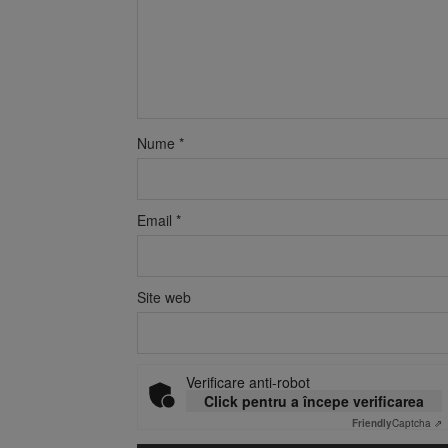
Nume
*
Email
*
Site web
Verificare anti-robot
Click pentru a începe verificarea
Friendly
Captcha ⇗