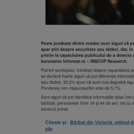
Peste jumătate dintre români sunt siguri că po
apar ştiri despre securitate sau război, dar, î
privire la capacitatea publicului de a detecta ş
barometru Informat.ro – INSCOP Research.
Potrivit sondajului, întrebaţi despre capacitatea p
se declară foarte siguri că pot diferenţia informaţ
sau război. 32,2% spun că sunt mai degrabă sigur
Ponderea non-răspunsurilor este de 5,7%.
Sunt siguri că pot identifica informaţiile false în
bărbaţii, persoanele între 18 şi 44 de ani, cei cu e
sectorul privat.
Citeste și:
Bărbat din Victoria, reținut 
zile