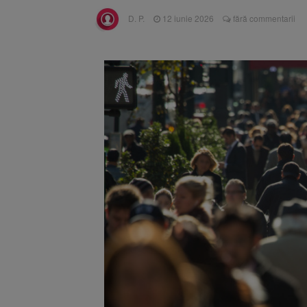
Înalta Cu
6 august 2026
D. P.
12 iunie 2026
fără commentarii
procesul
Strategia
6 august 2026