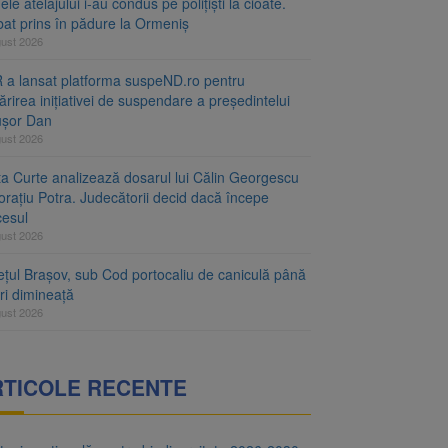
le atelajului i-au condus pe polițiști la cioate.
bat prins în pădure la Ormeniș
gust 2026
 a lansat platforma suspeND.ro pentru
rirea inițiativei de suspendare a președintelui
ușor Dan
gust 2026
ta Curte analizează dosarul lui Călin Georgescu
orațiu Potra. Judecătorii decid dacă începe
cesul
gust 2026
ețul Brașov, sub Cod portocaliu de caniculă până
ri dimineață
gust 2026
RTICOLE RECENTE