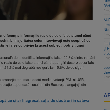
Urme
Băr
6 au
AUR
urmă
Nic
6 au
t diferenţia informaţiile reale de cele false atunci când
n schimb, majoritatea celor intervievaţi este sceptică cu
Înal
tirile false cu privire la acest subiect, potrivit unui
și H
pro
ersonală de a identifica informaţiile false, 22,3% dintre români
6 au
iile reale de cele false atunci când apar ştiri despre securitate
i, 24,2% mai degrabă nesiguri, iar 15,6% deloc siguri.
Jud
vine
6 au
tr-o proporţie mai mare decât media: votanţii PNL şi USR,
ducaţie superioară, locuitorii din Bucureşti, angajaţii din
A
după ce și-ar fi agresat soția de două ori în câteva