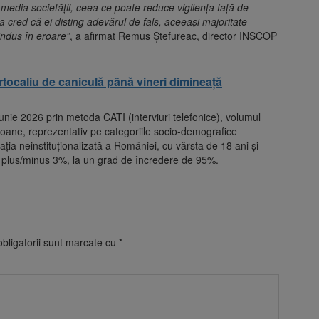
 media societăţii, ceea ce poate reduce vigilenţa faţă de
tea cred că ei disting adevărul de fals, aceeaşi majoritate
indus în eroare”
, a afirmat Remus Ştefureac, director INSCOP
tocaliu de caniculă până vineri dimineață
unie 2026 prin metoda CATI (interviuri telefonice), volumul
soane, reprezentativ pe categoriile socio-demografice
aţia neinstituţionalizată a României, cu vârsta de 18 ani şi
 plus/minus 3%, la un grad de încredere de 95%.
bligatorii sunt marcate cu
*