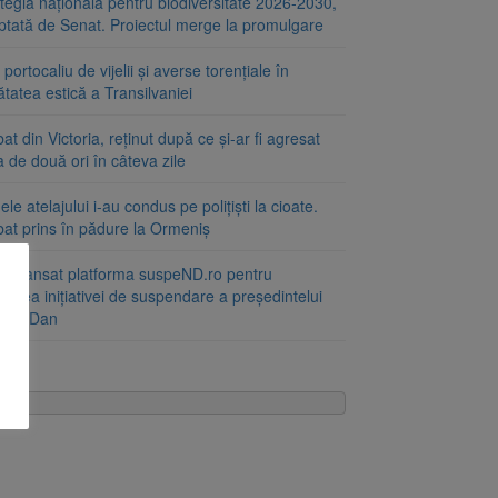
tegia națională pentru biodiversitate 2026-2030,
ptată de Senat. Proiectul merge la promulgare
portocaliu de vijelii și averse torențiale în
tatea estică a Transilvaniei
at din Victoria, reținut după ce și-ar fi agresat
a de două ori în câteva zile
le atelajului i-au condus pe polițiști la cioate.
bat prins în pădure la Ormeniș
 a lansat platforma suspeND.ro pentru
rirea inițiativei de suspendare a președintelui
ușor Dan