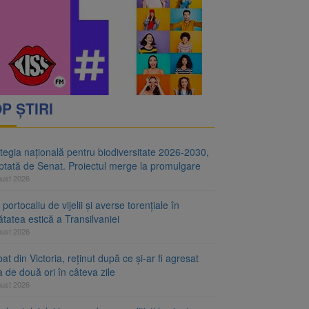
i decid dacă începe
ul merge la promulgare
P ȘTIRI
tegia națională pentru biodiversitate 2026-2030,
ptată de Senat. Proiectul merge la promulgare
gust 2026
portocaliu de vijelii și averse torențiale în
tatea estică a Transilvaniei
gust 2026
at din Victoria, reținut după ce și-ar fi agresat
a de două ori în câteva zile
gust 2026