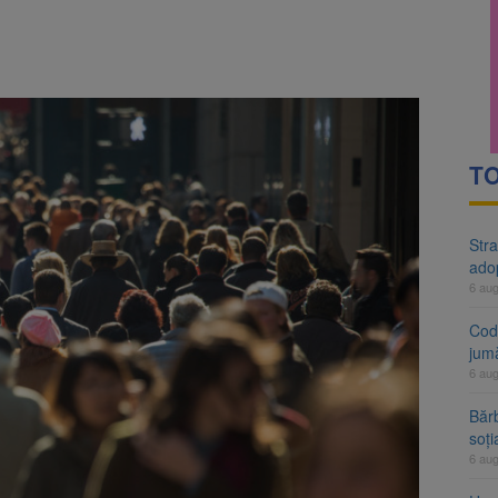
rte analizează dosarul lui Călin Georgescu și Horațiu Potra. Judecători
 națională pentru biodiversitate 2026-2030, adoptată de Senat. Proiect
TO
Stra
ado
6 au
Cod 
jumă
6 au
Bărb
soți
6 au